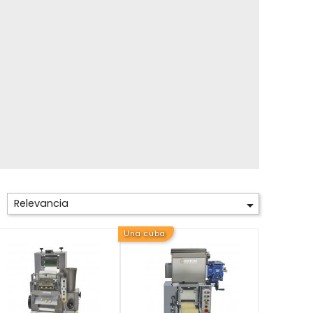
Relevancia

Una cuba