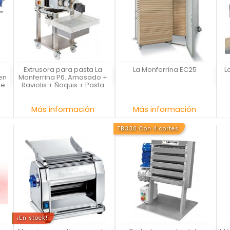
Extrusora para pasta La
La Monferrina EC25
L
La Monferrina
La Monferrina
en
Monferrina P6. Amasado +
de
Raviolis + Ñoquis + Pasta
Precio
Precio
Más información
Más información
TB330 Con 4 cortes
¡En stock!