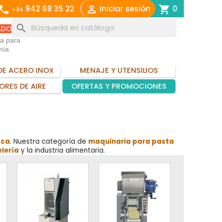
call

shopping_cart
942 68 35 22
Iniciar sesión
0
+34
search
ADO
ia para
mía
DE ACERO INOX
MENAJE Y UTENSILIOS
ORES DE AIRE
OFERTAS Y PROMOCIONES
sca
. Nuestra categoría de
maquinaria para pasta
lería
y la industria alimentaria.