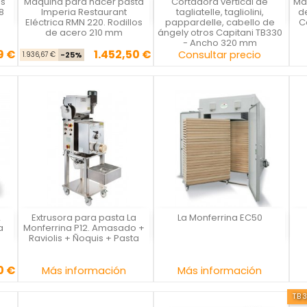
is
Maquina para hacer pasta
Cortadora vertical de
Má
IMPERIA
Capitani
8
Imperia Restaurant
tagliatelle, tagliolini,
d
Eléctrica RMN 220. Rodillos
pappardelle, cabello de
C
de acero 210 mm
ángely otros Capitani TB330
- Ancho 320 mm
9 €
1.452,50 €
Precio base
Precio
Precio
Consultar precio
1.936,67 €
-25%
2
Extrusora para pasta La
La Monferrina EC50
La Monferrina
La Monferrina
a
Monferrina P12. Amasado +
Raviolis + Ñoquis + Pasta
0 €
se
cio
Precio
Precio
Más información
Más información
TB3