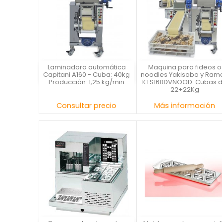
Laminadora automática
Maquina para fideos o
Capitani
Capitani
Capitani A160 - Cuba: 40kg
noodles Yakisoba y Ram
Producción: 1,25 kg/min
KTS160DVNOOD. Cubas 
22+22Kg
Precio
Precio
Consultar precio
Más información