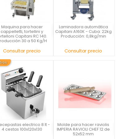
Maquina para hacer
Laminadora automática
Capitani
Capitani
cappelletti, tortellini y
Capitani A160K - Cuba: 22kg
ortelloni Capitani RC 140.
Producción: 0,8kg/min
roducción 30 a 50 Kg/H
Precio
Precio
Consultar precio
Consultar precio
itros
cepastas electrico 8 lt -
Molde para hacer raviolis
La Casa del Chef
IMPERIA
4 cestas 100x120x130
IMPERIA RAVIOLI CHEF 12 de
52x52 mm