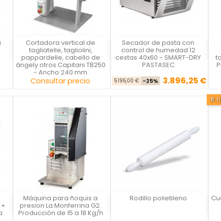
a
Cortadora vertical de
Secador de pasta con
Capitani
La Casa del Chef
tagliatelle, tagliolini,
control de humedad 12
pappardelle, cabello de
cestas 40x60 - SMART-DRY
t
ángely otros Capitani TB250
PASTASEC
P
- Ancho 240 mm
3.896,25 €
Precio
Precio base
Precio
Consultar precio
5.195,00 €
-25%
8 l
a
Máquina para ñoquis a
Rodillo polietileno
Cue
La Monferrina
La Casa del Chef
 +
presion La Monferrina G2.
a
Producción de 15 a 18 Kg/h