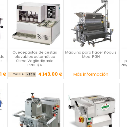
Cuecepastas de cestas
Máquina para hacer ñoquis
STIMA
La Casa del Chef
 de
elevables automático
Mod. PGN
os
Stima Vogliadipasta
p
P2001/4
áng
1 €
4.143,00 €
se
cio
Precio base
Precio
Precio
Más información
5.524,00 €
-25%