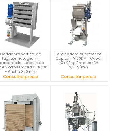
Cortadora vertical de
Laminadora automática
Capitani
Capitani
tagliatelle, tagliolini,
Capitani A160DV - Cuba:
appardelle, cabello de
40+40kg Producción:
ely otros Capitani TB330
2,5kg/min
- Ancho 320 mm
Precio
Precio
Consultar precio
Consultar precio