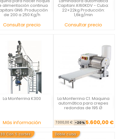
quina para hacer ñoquis
Laminadora automática
Capitani
Capitani
e alimentación continua
Capitani A160KDV - Cuba:
apitani GN6. Producción
22+22kg Producción:
de 200 a 250 Kg/h
1,6kg/min
Precio
Precio
Consultar precio
Consultar precio
La Monferrina K300
La Monferrina C1. Maquina
La Monferrina
La Monferrina
automática para crepes
redondas de 195 Ø
5.600,00 €
Precio
Precio base
Precio
Más información
7.000,00 €
-20%
30 Con 5 cortes
Doble cuba