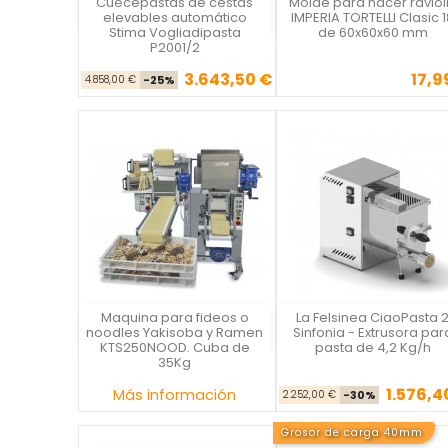
Cuecepastas de cestas
Molde para hacer raviol
STIMA
IMPERIA
elevables automático
IMPERIA TORTELLI Clasic 1
Stima Vogliadipasta
de 60x60x60 mm
P2001/2
3.643,50 €
17,9
Precio base
Precio
Precio
4.858,00 €
-25%
Maquina para fideos o
La Felsinea CiaoPasta 
Capitani
La Casa del Chef
noodles Yakisoba y Ramen
Sinfonia - Extrusora par
KTS250NOOD. Cuba de
pasta de 4,2 Kg/h
35Kg
1.576,4
Precio
Precio ba
Pre
Más información
2.252,00 €
-30%
Grosor de carga 40mm