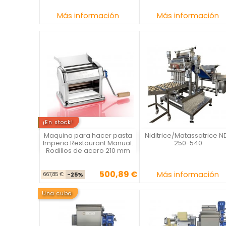
Precio
Precio
Más información
Más información
¡En stock!
Maquina para hacer pasta
Niditrice/Matassatrice N
IMPERIA
La Casa del Chef
Imperia Restaurant Manual.
250-540
Rodillos de acero 210 mm
500,89 €
Precio base
Precio
Precio
Más información
667,85 €
-25%
Una cuba