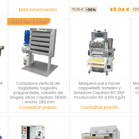
49,04 €
Precio
Precio base
Precio
Más información
70,05 €
-30%
1.0
TB300 Con 4 cortes
DF
Cortadora vertical de
Maquina para hacer
Má
Capitani
Capitani
tagliatelle, tagliolini,
cappelletti, tortellini y
d
pappardelle, cabello de
tortelloni Capitani RC 250.
C
ángely otros Capitani TB300
Producción 50 a 100 Kg/H
- Ancho 280 mm
Precio
Precio
Consultar precio
Consultar precio