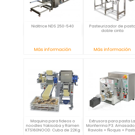
Niditrice NDS 250-540
Pasteurizador de past
La Casa del Chef
La Casa del Chef
doble cinta
Precio
Precio
Más información
Más información
Maquina para fideos o
Extrusora para pasta L
Capitani
La Monferrina
noodles Yakisoba y Ramen
Monferrina P3. Amasado
KTS160NOOD. Cuba de 22Kg
Raviolis + Ñoquis + Past