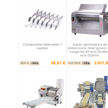
Cortapastas extensible 7
Super Laminadora de
La Casa del Chef
La Casa del Chef
ruedas
doble boca. Gran grosor
carga de 40 mm-Rodill
inox 320mm
38,57 €
2.617,9
Precio base
Precio
Precio ba
Pre
55,10 €
-30%
4.027,56 €
-35%