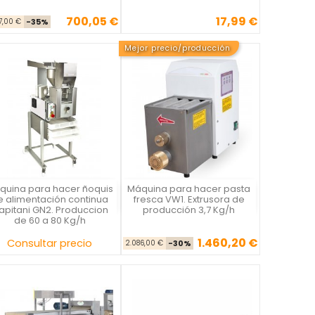
700,05 €
17,99 €
Precio base
Precio
Precio
77,00 €
-35%
Mejor precio/producción
quina para hacer ñoquis
Máquina para hacer pasta
Capitani
Scovali
e alimentación continua
fresca VW1. Extrusora de
apitani GN2. Produccion
producción 3,7 Kg/h
de 60 a 80 Kg/h
1.460,20 €
Precio
Precio base
Precio
Consultar precio
2.086,00 €
-30%