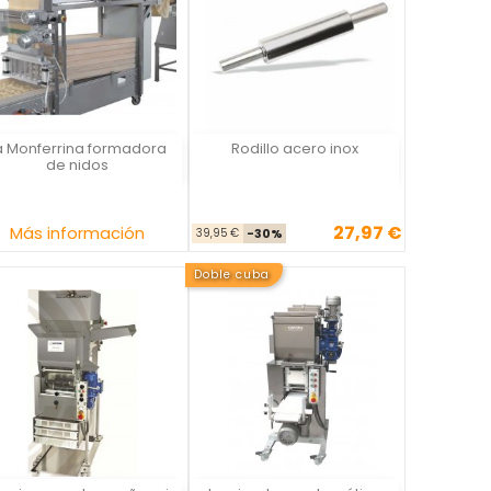
a Monferrina formadora
Rodillo acero inox
La Monferrina
La Casa del Chef
de nidos
27,97 €
Precio
Precio base
Precio
Más información
39,95 €
-30%
Doble cuba