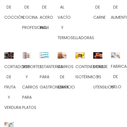
DE
DE
DE
AL
DE
DE
COCCIÓN
COCINA
ACERO
VACÍO
CARNE
ALIMEN
PROFESIONAL
INOX
Y
TERMOSELLADORAS
FABRIC
CONTENEDORES
CORTADORES
SOPORTES
ESTANTERIAS
CARROS
MENAJE
DE
ISOTÉRMICOS
DE
Y
PARA
DE
Y
HIELO
FRUTA
CARROS
GASTRONOMÍA
SERVICIO
UTENSILIOS
Y
PARA
VERDURA
PLATOS