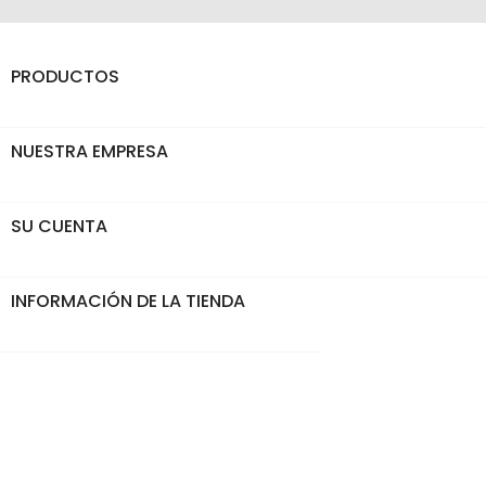
PRODUCTOS

NUESTRA EMPRESA

SU CUENTA

INFORMACIÓN DE LA TIENDA
keyboard_arrow_down