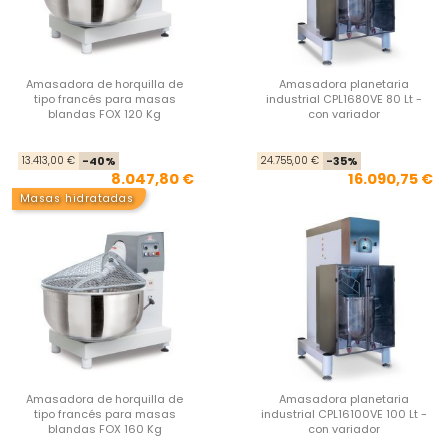
Amasadora de horquilla de
Amasadora planetaria
tipo francés para masas
industrial CPL1680VE 80 Lt -
blandas FOX 120 Kg
con variador
Precio base
Precio
Pre
Pre
13.413,00 €
-40%
24.755,00 €
-35%
8.047,80 €
16.090,75 €
Masas hidratadas
Amasadora de horquilla de
Amasadora planetaria
tipo francés para masas
industrial CPL16100VE 100 Lt -
blandas FOX 160 Kg
con variador