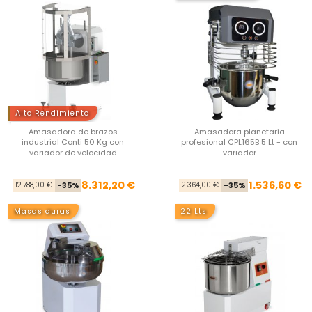
Alto Rendimiento
Amasadora de brazos
Amasadora planetaria
industrial Conti 50 Kg con
profesional CPL165B 5 Lt - con
variador de velocidad
variador
Precio base
Precio
Pre
Pre
8.312,20 €
1.536,60 €
12.788,00 €
-35%
2.364,00 €
-35%
Masas duras
22 Lts