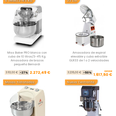
5 Veloc/3-4'5 KG
33 Lts
Miss Baker PRO blanca con
Amasadora de espiral
cuba de 10 litros/3-4'5 Kg.
elevable y cuba extraíble
Amasadora de brazos
GLR33 de 1 o 2 velocidades
pequeña Bernardi
Precio base
Precio
DESDE
Pre
Pre
2.272,49 €
3.113,00 €
-27%
3.235,00 €
-50%
1.617,50 €
Masas hidratadas
Nueva Centralita