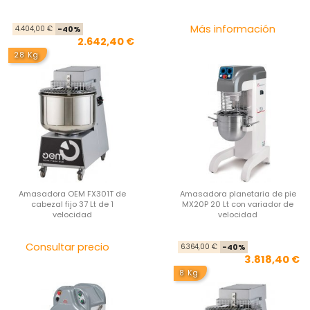
Precio base
Precio
Pre
Más información
4.404,00 €
-40%
2.642,40 €
28 Kg
Amasadora OEM FX301T de
Amasadora planetaria de pie
cabezal fijo 37 Lt de 1
MX20P 20 Lt con variador de
velocidad
velocidad
Precio
Pre
Pre
Consultar precio
6.364,00 €
-40%
3.818,40 €
8 Kg