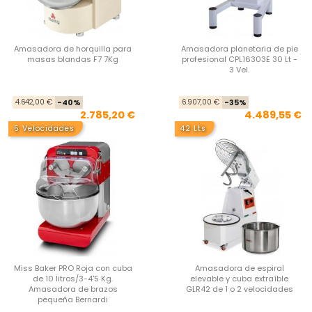
Amasadora de horquilla para
Amasadora planetaria de pie
masas blandas F7 7Kg
profesional CPL16303E 30 Lt -
3 Vel.
Precio base
Precio
Pre
Pre
4.642,00 €
-40%
6.907,00 €
-35%
2.785,20 €
4.489,55 €
5 Velocidades
42 Lts
Miss Baker PRO Roja con cuba
Amasadora de espiral
de 10 litros/3-4'5 Kg.
elevable y cuba extraíble
Amasadora de brazos
GLR42 de 1 o 2 velocidades
pequeña Bernardi