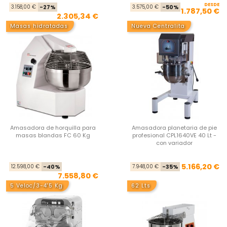
Precio base
Precio
DESDE
Pre
Pre
3.158,00 €
-27%
3.575,00 €
-50%
1.787,50 €
2.305,34 €
Masas hidratadas
Nueva Centralita
Amasadora de horquilla para
Amasadora planetaria de pie
masas blandas FC 60 Kg
profesional CPL1640VE 40 Lt -
con variador
Precio base
Precio
Pre
Pre
5.166,20 €
12.598,00 €
-40%
7.948,00 €
-35%
7.558,80 €
5 Veloc/3-4'5 Kg
62 Lts