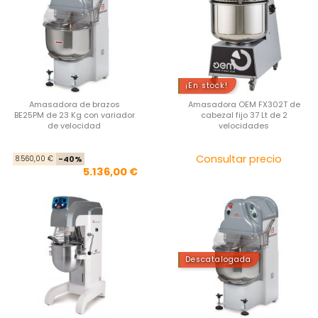
¡En stock!
Amasadora de brazos
Amasadora OEM FX302T de
BE25PM de 23 Kg con variador
cabezal fijo 37 Lt de 2
de velocidad
velocidades
Precio base
Precio
Pre
Consultar precio
8.560,00 €
-40%
5.136,00 €
Descatalogada