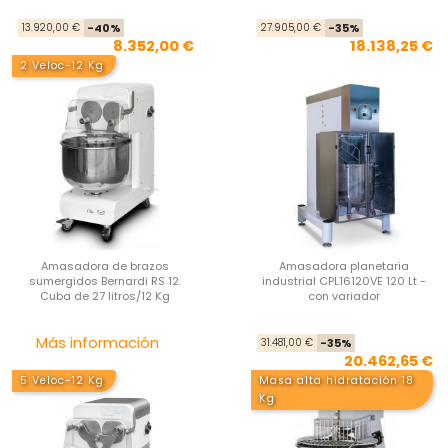
Precio base
Precio
Pre
Pre
13.920,00 €
-40%
27.905,00 €
-35%
8.352,00 €
18.138,25 €
2 Veloc-12 Kg
Amasadora de brazos
Amasadora planetaria
sumergidos Bernardi RS 12.
industrial CPL16120VE 120 Lt -
Cuba de 27 litros/12 Kg
con variador
Precio
Pre
Pre
Más información
31.481,00 €
-35%
20.462,65 €
5 Veloc-12 Kg
Masa alta hidratación 18
Kg