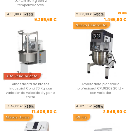
LCFC15 80 Kg con 2
temporizadores
Precio base
Precio
DESDE
Pre
Pre
14.301,00 €
-35%
2.933,00 €
-50%
9.295,65 €
1.466,50 €
Nueva Centralita
Alto Rendimiento
Amasadora de brazos
Amasadora planetaria
industrial Conti 70 Kg con
profesional CPL1820B 20 Lt -
variador de velocidad y panel
con variador
táctil
Precio base
Precio
Pre
Pre
17.552,00 €
-35%
4.532,00 €
-35%
11.408,80 €
2.945,80 €
Masas duras
53 Lts