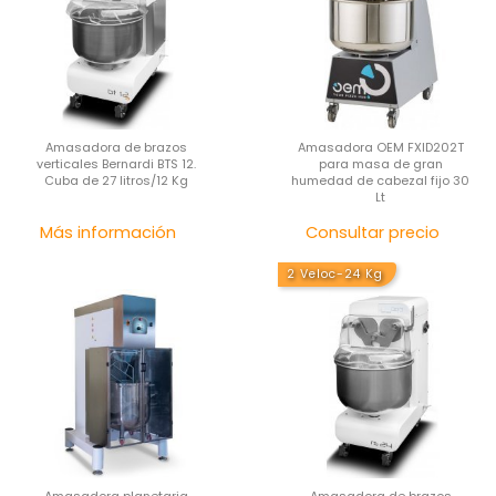
Amasadora de brazos
Amasadora OEM FXID202T
verticales Bernardi BTS 12.
para masa de gran
Cuba de 27 litros/12 Kg
humedad de cabezal fijo 30
Lt
Precio
Pre
Más información
Consultar precio
2 Veloc-24 Kg
Amasadora planetaria
Amasadora de brazos