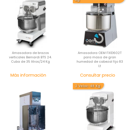
Amasadora de brazos
Amasadora OEM FXID602T
verticales Bernardi BTS 24.
para masa de gran
Cuba de 35 litros/24 Kg
humedad de cabezal fijo 83
Lt
Precio
Pre
Más información
Consultar precio
2 Veloc-48 Kg