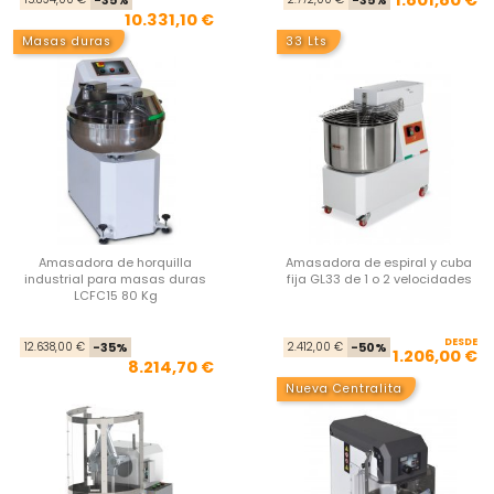
10.331,10 €
Masas duras
33 Lts
Amasadora de horquilla
Amasadora de espiral y cuba
industrial para masas duras
fija GL33 de 1 o 2 velocidades
LCFC15 80 Kg
Precio base
Precio
DESDE
Pre
Pre
12.638,00 €
-35%
2.412,00 €
-50%
1.206,00 €
8.214,70 €
Nueva Centralita