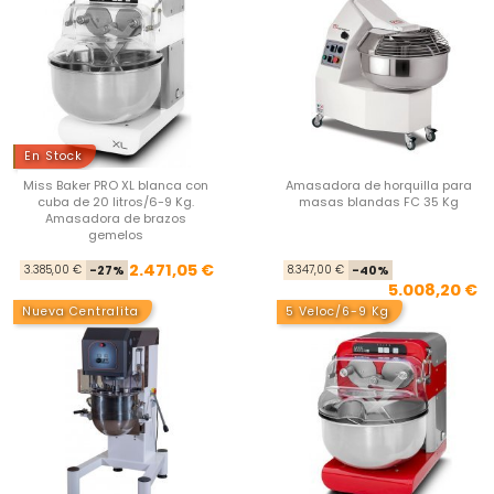
En Stock
Miss Baker PRO XL blanca con
Amasadora de horquilla para
cuba de 20 litros/6-9 Kg.
masas blandas FC 35 Kg
Amasadora de brazos
gemelos
Precio base
Precio
Pre
Pre
2.471,05 €
3.385,00 €
-27%
8.347,00 €
-40%
5.008,20 €
Nueva Centralita
5 Veloc/6-9 Kg