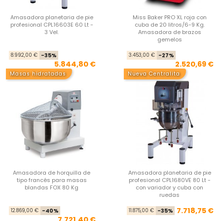
Amasadora planetaria de pie
Miss Baker PRO XL roja con
profesional CPL16603E 60 Lt -
cuba de 20 litros/6-9 Kg.
3 Vel.
Amasadora de brazos
gemelos
Precio base
Precio
Pre
Pre
8.992,00 €
-35%
3.453,00 €
-27%
5.844,80 €
2.520,69 €
Masas hidratadas
Nueva Centralita
Amasadora de horquilla de
Amasadora planetaria de pie
tipo francés para masas
profesional CPL1680VE 80 Lt -
blandas FOX 80 Kg
con variador y cuba con
ruedas
Precio base
Precio
Pre
Pre
7.718,75 €
12.869,00 €
-40%
11.875,00 €
-35%
7.721,40 €