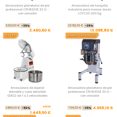
Amasadora planetaria de pie
Amasadora de horquilla
profesional CPL1820VE 20 Lt -
industrial para masas duras
con variador
LCFC20 200 Kg
Precio base
Precio
Pre
Pre
5.324,00 €
-35%
20.152,00 €
-35%
3.460,60 €
13.098,80 €
22 Lts
Nueva Centralita
Amasadora de espiral
Amasadora planetaria de pie
elevable y cuba extraíble
profesional CPL1630VE 30 Lt -
GLR22 de 1 o 2 velocidades
con variador
DESDE
Precio base
Precio
Pre
Pre
4.559,10 €
2.899,00 €
-50%
7.014,00 €
-35%
1.449,50 €