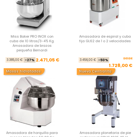
Miss Baker PRO INOX con
Amasadora de espiral y cuba
cuba de 10 litros/3-4'5 Kg.
fija GL62 de 1 o 2 velocidades
Amasadora de brazos
pequeña Bernardi
Precio base
Precio
DESDE
Pre
Pre
2.471,05 €
3.385,00 €
-27%
3.456,00 €
-50%
1.728,00 €
Masas hidratadas
Nueva Centralita
Amasadora de horquilla para
Amasadora planetaria de pie