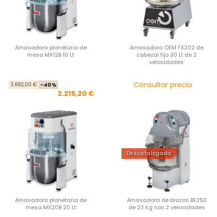
Amasadora planetaria de
Amasadora OEM FX202 de
mesa MX12B 10 Lt
cabezal fijo 30 Lt de 2
velocidades
Precio base
Precio
Pre
Consultar precio
3.692,00 €
-40%
2.215,20 €
Descatalogada
Amasadora planetaria de
Amasadora de brazos BE25D
mesa MX20B 20 Lt
de 23 Kg con 2 velocidades