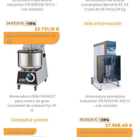
industrial CPL16150VE 150 Lt -
sumergidos Bernardi RS 24.
con variador
Cuba de 35 litros/24 Kg
Precio base
Precio
Pre
Más información
34.971,00 €
-35%
22.731,15 €
Masa alta hidratación 36
Kg
Amasadora OEM FXID402T
Amasadora planetaria
para masa de gran
industrial CPL16200VE 200 Lt
humedad de cabezal fijo 47
- con variador
Lt
Precio
Pre
Pre
Consultar precio
43.013,00 €
-35%
27.958,45 €
5 Veloc-24 Kg
Masa alta hidratación 60
Kg