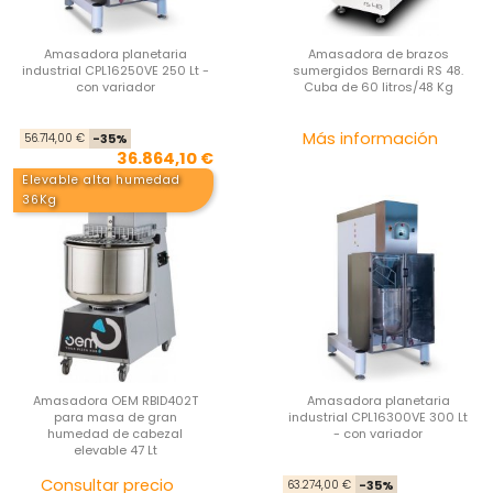
Amasadora planetaria
Amasadora de brazos
industrial CPL16250VE 250 Lt -
sumergidos Bernardi RS 48.
con variador
Cuba de 60 litros/48 Kg
Precio base
Precio
Pre
Más información
56.714,00 €
-35%
36.864,10 €
Elevable alta humedad
36Kg
Amasadora OEM RBID402T
Amasadora planetaria
para masa de gran
industrial CPL16300VE 300 Lt
humedad de cabezal
- con variador
elevable 47 Lt
Precio
Pre
Pre
Consultar precio
63.274,00 €
-35%