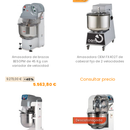
Amasadora de brazos
Amasadora OEM FX402T de
BE50PM de 45 Kg con
cabezal fijo de 2 velocidades
variador de velocidad
Precio base
Precio
Pre
Consultar precio
9.273,00 €
-40%
5.563,80 €
Descatalogada