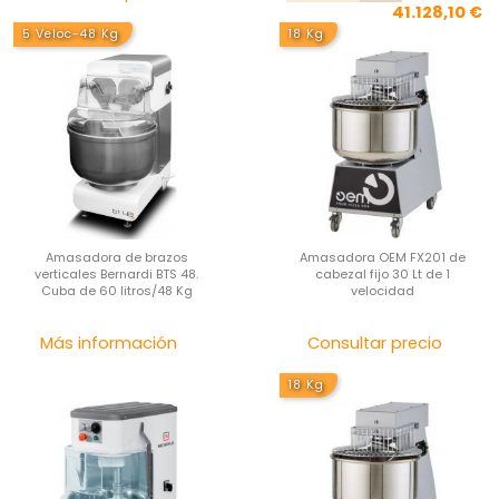
41.128,10 €
5 Veloc-48 Kg
18 Kg
Amasadora de brazos
Amasadora OEM FX201 de
verticales Bernardi BTS 48.
cabezal fijo 30 Lt de 1
Cuba de 60 litros/48 Kg
velocidad
Precio
Pre
Más información
Consultar precio
18 Kg