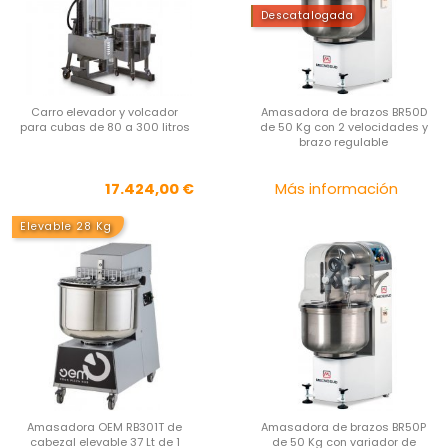
Descatalogada
Carro elevador y volcador
Amasadora de brazos BR50D
para cubas de 80 a 300 litros
de 50 Kg con 2 velocidades y
brazo regulable
Precio
Pre
17.424,00 €
Más información
Elevable 28 Kg
Amasadora OEM RB301T de
Amasadora de brazos BR50P
cabezal elevable 37 Lt de 1
de 50 Kg con variador de