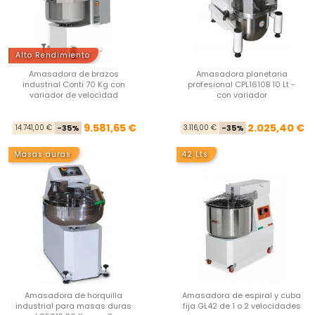
Alto Rendimiento
Amasadora de brazos
Amasadora planetaria
industrial Conti 70 Kg con
profesional CPL1610B 10 Lt -
variador de velocidad
con variador
Precio base
Precio
Pre
Pre
9.581,65 €
2.025,40 €
14.741,00 €
-35%
3.116,00 €
-35%
Masas duras
42 Lts
Amasadora de horquilla
Amasadora de espiral y cuba
industrial para masas duras
fija GL42 de 1 o 2 velocidades