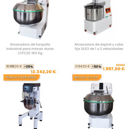
Amasadora de horquilla
Amasadora de espiral y cuba
industrial para masas duras
fija GL53 de 1 o 2 velocidades
LCFC20 160 Kg
Precio base
Precio
DESDE
Pre
Pre
18.988,00 €
-35%
3.194,00 €
-50%
1.597,00 €
12.342,20 €
Nueva Centralita
Masas duras