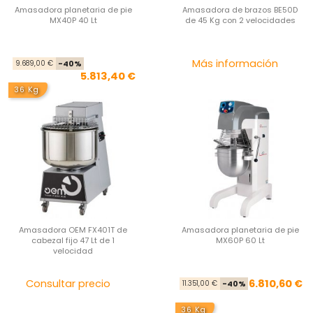
Amasadora planetaria de pie
Amasadora de brazos BE50D
MX40P 40 Lt
de 45 Kg con 2 velocidades
Precio base
Precio
Pre
Más información
9.689,00 €
-40%
5.813,40 €
36 Kg
Amasadora OEM FX401T de
Amasadora planetaria de pie
cabezal fijo 47 Lt de 1
MX60P 60 Lt
velocidad
Precio
Pre
Pre
Consultar precio
6.810,60 €
11.351,00 €
-40%
36 Kg