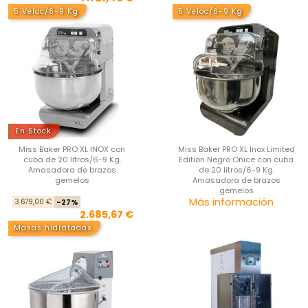
5 Veloc/6-9 Kg
5 Veloc/6-9 Kg
En Stock
Miss Baker PRO XL INOX con
Miss Baker PRO XL Inox Limited
cuba de 20 litros/6-9 Kg.
Edition Negro Onice con cuba
Amasadora de brazos
de 20 litros/6-9 Kg.
gemelos
Amasadora de brazos
gemelos
Precio base
Precio
Pre
Más información
3.679,00 €
-27%
2.685,67 €
Masas hidratadas