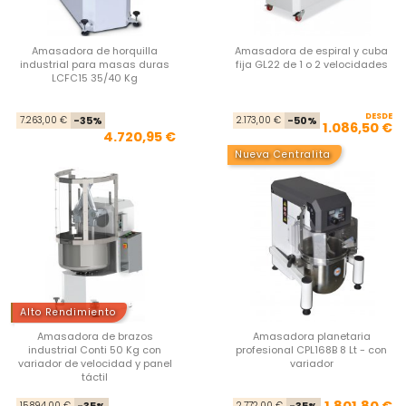
Amasadora de horquilla
Amasadora de espiral y cuba
industrial para masas duras
fija GL22 de 1 o 2 velocidades
LCFC15 35/40 Kg
Precio base
Precio
DESDE
Pre
Pre
7.263,00 €
-35%
2.173,00 €
-50%
1.086,50 €
4.720,95 €
Nueva Centralita
Alto Rendimiento
Amasadora de brazos
Amasadora planetaria
industrial Conti 50 Kg con
profesional CPL168B 8 Lt - con
variador de velocidad y panel
variador
táctil
Precio base
Precio
Pre
Pre
1.801,80 €
15.894,00 €
-35%
2.772,00 €
-35%