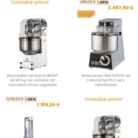
Precio
Pre
Pre
Consultar precio
5.813,00 €
-40%
3.487,80 €
60 Kg
Amasadora de brazos BR40P
Amasadora OEM FX602T de
de 40 Kg con variador de
cabezal fijo 83 Lt de 2
velocidad y brazo regulable
velocidades
Precio base
Precio
Pre
Consultar precio
13.192,00 €
-40%
7.915,20 €