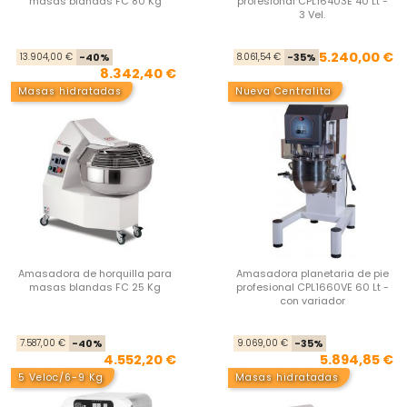
masas blandas FC 80 Kg
profesional CPL16403E 40 Lt -
3 Vel.
Precio base
Precio
Pre
Pre
5.240,00 €
13.904,00 €
-40%
8.061,54 €
-35%
8.342,40 €
Masas hidratadas
Nueva Centralita
Amasadora de horquilla para
Amasadora planetaria de pie
masas blandas FC 25 Kg
profesional CPL1660VE 60 Lt -
con variador
Precio base
Precio
Pre
Pre
7.587,00 €
-40%
9.069,00 €
-35%
4.552,20 €
5.894,85 €
5 Veloc/6-9 Kg
Masas hidratadas