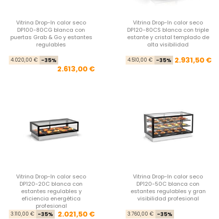
Vitrina Drop-In calor seco
Vitrina Drop-In calor seco
DP100-80CG blanca con
DP120-80CS blanca con triple
puertas Grab & Go y estantes
estante y cristal templado de
regulables
alta visibilidad
Precio base
Precio
Pre
Pre
2.931,50 €
4.020,00 €
-35%
4.510,00 €
-35%
2.613,00 €
Vitrina Drop-In calor seco
Vitrina Drop-In calor seco
DP120-20C blanca con
DP120-50C blanca con
estantes regulables y
estantes regulables y gran
eficiencia energética
visibilidad profesional
profesional
Precio base
Precio
Pre
Pre
2.021,50 €
3.110,00 €
-35%
3.760,00 €
-35%