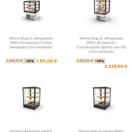
Vitrina Drop-In refrigerada
Vitrina Drop-In refrigerada
DP60-50 blanca | Cristal
DP60-80 blanca |
templado y frío ventilado
Conservación óptima con LED
y frío ventilado
Precio base
Precio
Pre
Pre
1.911,00 €
2.940,00 €
-35%
3.430,00 €
-35%
2.229,50 €
Vitrina sobremesa neutra
Vitrina drop-in neutra IN60-