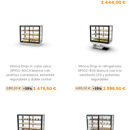
2.444,00 €
Vitrina Drop-In calor seco
Vitrina Drop-In refrigerada
DP100-80CA blanca con
DP100-80A blanca con frío
puertas correderas, estantes
ventilado, LED y estantes
regulables y doble cristal
regulables
Precio base
Precio
Pre
Pre
2.476,50 €
2.996,50 €
3.810,00 €
-35%
4.610,00 €
-35%