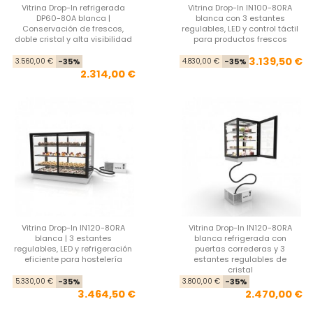
Vitrina Drop-In refrigerada
Vitrina Drop-In IN100-80RA
DP60-80A blanca |
blanca con 3 estantes
Conservación de frescos,
regulables, LED y control táctil
doble cristal y alta visibilidad
para productos frescos
Precio base
Precio
Pre
Pre
3.139,50 €
3.560,00 €
-35%
4.830,00 €
-35%
2.314,00 €
Vitrina Drop-In IN120-80RA
Vitrina Drop-In IN120-80RA
blanca | 3 estantes
blanca refrigerada con
regulables, LED y refrigeración
puertas correderas y 3
eficiente para hostelería
estantes regulables de
cristal
Precio base
Precio
Pre
Pre
5.330,00 €
-35%
3.800,00 €
-35%
3.464,50 €
2.470,00 €