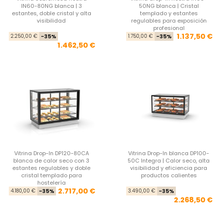
IN60-80NG blanca | 3
50NG blanca | Cristal
estantes, doble cristal y alta
templado y estantes
visibilidad
regulables para exposición
profesional
Precio base
Precio
Pre
Pre
1.137,50 €
2.250,00 €
-35%
1.750,00 €
-35%
1.462,50 €
Vitrina Drop-In DP120-80CA
Vitrina Drop-In blanca DP100-
blanca de calor seco con 3
50C Integra | Calor seco, alta
estantes regulables y doble
visibilidad y eficiencia para
cristal templado para
productos calientes
hostelería
Precio base
Precio
Pre
Pre
2.717,00 €
4.180,00 €
-35%
3.490,00 €
-35%
2.268,50 €