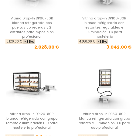
Vitrina Drop-In DP60-50R
Vitrina drop-in DP100-80R
blanca refrigerada con
blanca refrigerada con
puertas correderas y 2
estantes regulables e
estantes para exposición
iluminación LED para
profesional
hostelería
Precio base
Precio
Pre
Pre
3.120,00 €
-35%
4.680,00 €
-35%
2.028,00 €
3.042,00 €
Vitrina drop-in DP120-80R
Vitrina drop-in DP60-80R
blanca refrigerada con grupo
blanca refrigerada con grupo
remoto e iluminación LED para
remoto e iluminación LED para
hostelería profesional
uso profesional