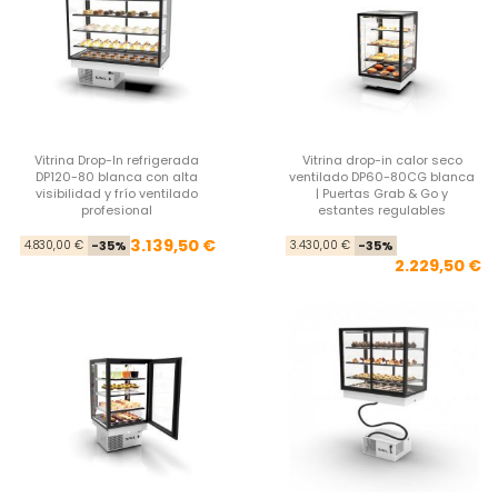
Vitrina Drop-In refrigerada
Vitrina drop-in calor seco
DP120-80 blanca con alta
ventilado DP60-80CG blanca
visibilidad y frío ventilado
| Puertas Grab & Go y
profesional
estantes regulables
Precio base
Precio
Pre
Pre
3.139,50 €
4.830,00 €
-35%
3.430,00 €
-35%
2.229,50 €