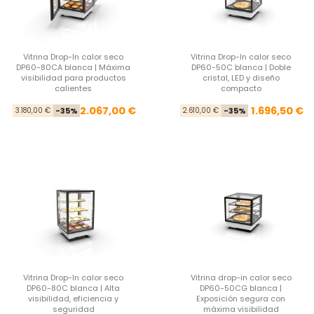
Vitrina Drop-In calor seco
Vitrina Drop-In calor seco
DP60-80CA blanca | Máxima
DP60-50C blanca | Doble
visibilidad para productos
cristal, LED y diseño
calientes
compacto
Precio base
Precio
Pre
Pre
2.067,00 €
1.696,50 €
3.180,00 €
-35%
2.610,00 €
-35%
Vitrina Drop-In calor seco
Vitrina drop-in calor seco
DP60-80C blanca | Alta
DP60-50CG blanca |
visibilidad, eficiencia y
Exposición segura con
seguridad
máxima visibilidad