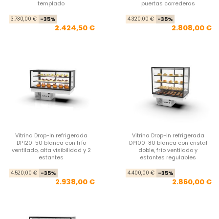
templado
puertas correderas
Precio base
Precio
Pre
Pre
3.730,00 €
-35%
4.320,00 €
-35%
2.424,50 €
2.808,00 €
Vitrina Drop-In refrigerada
Vitrina Drop-In refrigerada
DP120-50 blanca con frío
DP100-80 blanca con cristal
ventilado, alta visibilidad y 2
doble, frío ventilado y
estantes
estantes regulables
Precio base
Precio
Pre
Pre
4.520,00 €
-35%
4.400,00 €
-35%
2.938,00 €
2.860,00 €