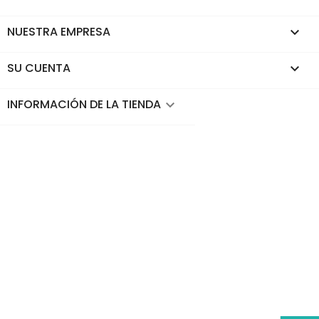
NUESTRA EMPRESA

SU CUENTA

INFORMACIÓN DE LA TIENDA
keyboard_arrow_down