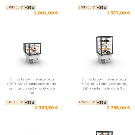
Precio base
Precio
Pre
Pre
3.080,00 €
-35%
2.980,00 €
-35%
2.002,00 €
1.937,00 €
Vitrina Drop-In refrigerada
Vitrina Drop-In refrigerada
DP60-50G | Doble cristal, frío
DP60-80G | Alta visibilidad,
ventilado y sistema Grab &
LED y sistema Grab & Go
Go
Precio base
Precio
Pre
Pre
3.630,00 €
-35%
4.240,00 €
-35%
2.359,50 €
2.756,00 €