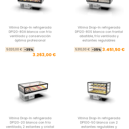
Vitrina Drop-In refrigerada
Vitrina Drop-In refrigerada
DP120-80A blanca con frío
DP120-80S blanca con frontal
ventilado y conservación
abatible, frío ventilado y
óptima profesional
estantes regulables
Precio base
Precio
Pre
Pre
3.451,50 €
5.020,00 €
-35%
5.310,00 €
-35%
3.263,00 €
Vitrina Drop-In refrigerada
Vitrina Drop-In refrigerada
DP120-20 blanca con frío
DP100-50 blanca con 2
ventilado, 2 estantes y cristal
estantes regulables y