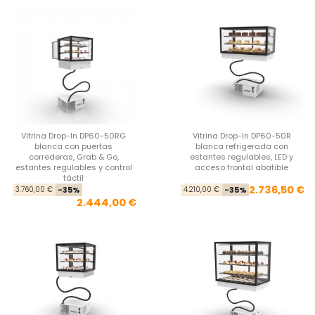
Vitrina Drop-In DP60-50RG
Vitrina Drop-In DP60-50R
blanca con puertas
blanca refrigerada con
correderas, Grab & Go,
estantes regulables, LED y
estantes regulables y control
acceso frontal abatible
táctil
Precio base
Precio
Pre
Pre
2.736,50 €
3.760,00 €
-35%
4.210,00 €
-35%
2.444,00 €