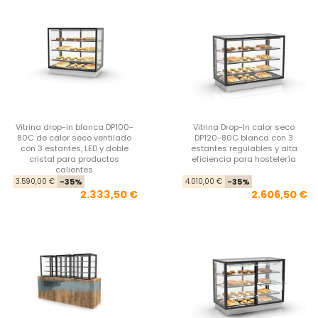
Vitrina drop-in blanca DP100-
Vitrina Drop-In calor seco
80C de calor seco ventilado
DP120-80C blanca con 3
con 3 estantes, LED y doble
estantes regulables y alta
cristal para productos
eficiencia para hostelería
calientes
Precio base
Precio
Pre
Pre
3.590,00 €
-35%
4.010,00 €
-35%
2.333,50 €
2.606,50 €