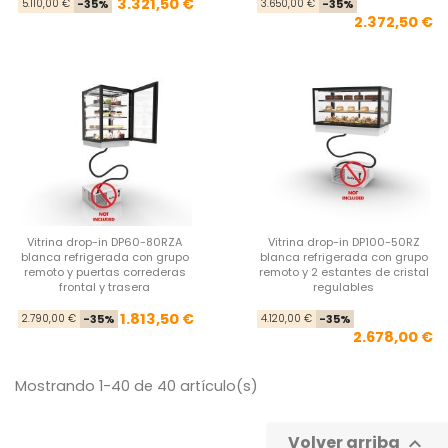
Precio base
Precio
Pre
Pre
3.321,50 €
5.110,00 €
-35%
3.650,00 €
-35%
2.372,50 €
Vitrina drop-in DP60-80RZA
Vitrina drop-in DP100-50RZ
blanca refrigerada con grupo
blanca refrigerada con grupo
remoto y puertas correderas
remoto y 2 estantes de cristal
frontal y trasera
regulables
Precio base
Precio
Pre
Pre
1.813,50 €
2.790,00 €
-35%
4.120,00 €
-35%
2.678,00 €
Mostrando 1-40 de 40 artículo(s)
Volver arriba
