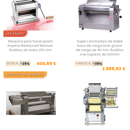
¡En stock!
Maquina para hacer pasta
Super Laminadora de doble
Imperia Restaurant Manual.
boca de carga.Gran grosor
Rodillos de acero 210 mm
de carga de 40 mm-Rodillos
inox rugosos de 320mm
Precio base
Precio
Pre
Pre
500,89 €
667,85 €
-25%
4.444,50 €
-35%
2.888,93 €
RODILLOS DE MADERA