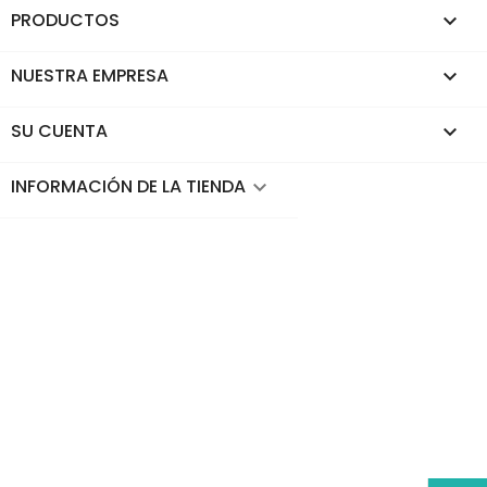
PRODUCTOS

NUESTRA EMPRESA

SU CUENTA

INFORMACIÓN DE LA TIENDA
keyboard_arrow_down