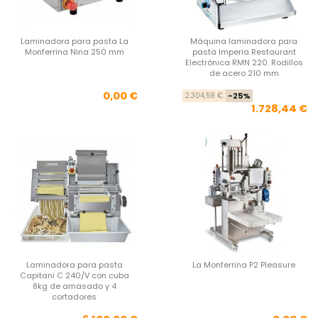
Laminadora para pasta La
Máquina laminadora para
Monferrina Nina 250 mm
pasta Imperia Restaurant
Electrónica RMN 220. Rodillos
de acero 210 mm
Precio
Pre
Pre
0,00 €
2.304,59 €
-25%
1.728,44 €
Laminadora para pasta
La Monferrina P2 Pleasure
Capitani C 240/V con cuba
8kg de amasado y 4
cortadores