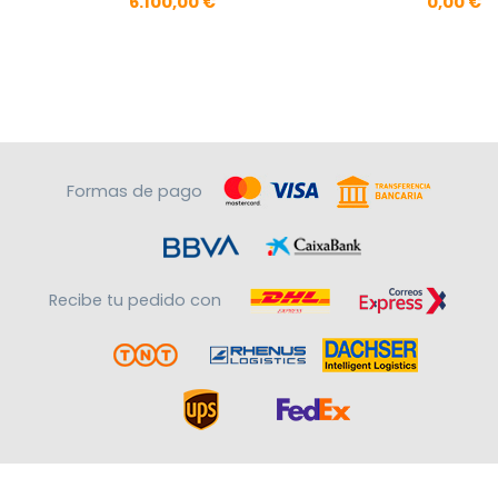
Precio
Pre
6.100,00 €
0,00 €
Formas de pago
Recibe tu pedido con