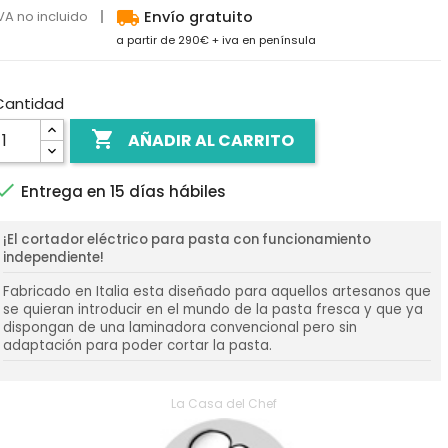
local_shipping
VA no incluido
Envío gratuito
a partir de 290€ + iva en península
Cantidad

AÑADIR AL CARRITO

Entrega en 15 días hábiles
¡El cortador eléctrico para pasta con funcionamiento
independiente!
Fabricado en Italia esta diseñado para aquellos artesanos que
se quieran introducir en el mundo de la pasta fresca y que ya
dispongan de una laminadora convencional pero sin
adaptación para poder cortar la pasta.
La Casa del Chef