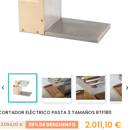

CORTADOR ELÉCTRICO PASTA 3 TAMAÑOS RTF180
2.011,10 €
35% DE DESCUENTO
3.094,00 €