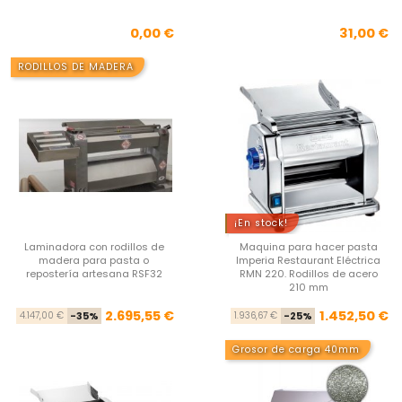
Precio
Pre
0,00 €
31,00 €
RODILLOS DE MADERA
¡En stock!
Laminadora con rodillos de
Maquina para hacer pasta
madera para pasta o
Imperia Restaurant Eléctrica
repostería artesana RSF32
RMN 220. Rodillos de acero
210 mm
Precio base
Precio
Pre
Pre
2.695,55 €
1.452,50 €
4.147,00 €
-35%
1.936,67 €
-25%
Grosor de carga 40mm