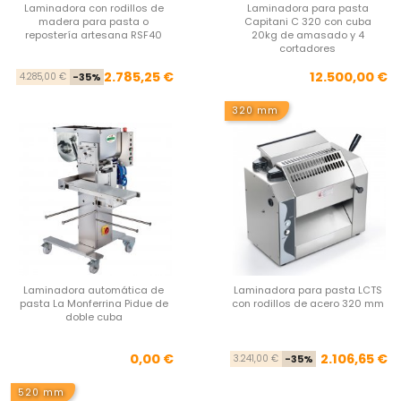
Laminadora con rodillos de
Laminadora para pasta
madera para pasta o
Capitani C 320 con cuba
repostería artesana RSF40
20kg de amasado y 4
cortadores
Precio base
Precio
Pre
2.785,25 €
12.500,00 €
4.285,00 €
-35%
320 mm
Laminadora automática de
Laminadora para pasta LCTS
pasta La Monferrina Pidue de
con rodillos de acero 320 mm
doble cuba
Precio
Pre
Pre
0,00 €
2.106,65 €
3.241,00 €
-35%
520 mm