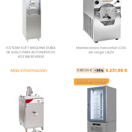
ICETEAM SOFT MAQUINA DOBLE
Mantecadora horizontal LCH2
DE SUELO PARA AUTOSERVICIO
de carga 1,4L/H
603 BIB REVERSE
Precio
Pre
Pre
Más información
6.231,55 €
9.587,00 €
-35%
1 cara de cristal