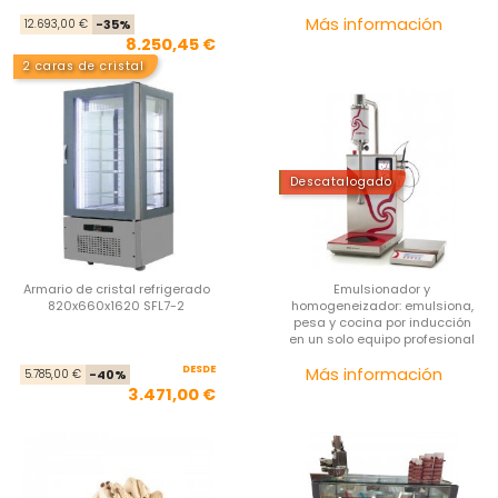
Precio base
Precio
Pre
Más información
12.693,00 €
-35%
8.250,45 €
2 caras de cristal
Descatalogado
Armario de cristal refrigerado
Emulsionador y
820x660x1620 SFL7-2
homogeneizador: emulsiona,
pesa y cocina por inducción
en un solo equipo profesional
DESDE
Precio base
Precio
Pre
Más información
5.785,00 €
-40%
3.471,00 €