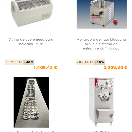
Vitrina de sobremesa para
Montadora de nata Mussana
helados TMINI
Mini sin sistema de
enfriamiento Trifasica
Precio base
Precio
Pre
Pre
2.342,36 €
-40%
2.869,00 €
-30%
1.405,42 €
2.008,30 €