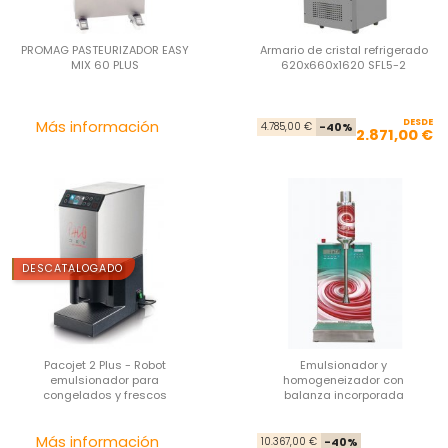
PROMAG PASTEURIZADOR EASY
Armario de cristal refrigerado
MIX 60 PLUS
620x660x1620 SFL5-2
Precio
DESDE
Pre
Pre
Más información
4.785,00 €
-40%
2.871,00 €
DESCATALOGADO
Pacojet 2 Plus - Robot
Emulsionador y
emulsionador para
homogeneizador con
congelados y frescos
balanza incorporada
Precio
Pre
Pre
Más información
10.367,00 €
-40%