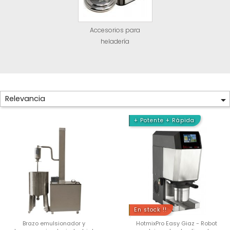
Accesorios para
heladería
Relevancia

+ Potente + Rápida
En stock !!
Brazo emulsionador y
HotmixPro Easy Giaz - Robot