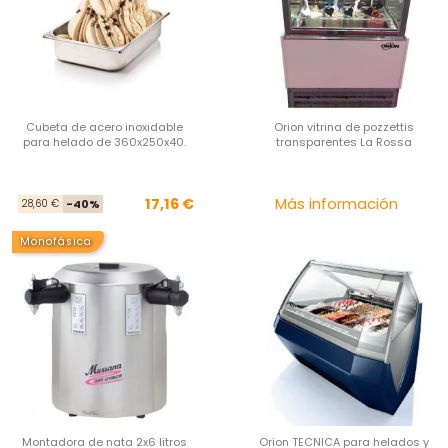
Cubeta de acero inoxidable
Orion vitrina de pozzettis
para helado de 360x250x40.
transparentes La Rossa
Precio base
Precio
Pre
17,16 €
Más información
28,60 €
-40%
Monofásica
Montadora de nata 2x6 litros
Orion TECNICA para helados y