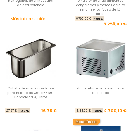
homogeneizador industrial
emulsionador de alimentos
de alta potencia
congelados y frescos de alto
rendimiento . Vaso de 1,3
litros.
Precio
Pre
Pre
Más información
8.760,00 €
-40%
5.256,00 €
Cubeta de acero inoxidable
Placa refrigerada para rollos
para helado de 360x165x80.
de helado
Capacidad 3,5 litros
Precio base
Precio
Pre
Pre
16,78 €
2.700,10 €
27,97 €
-40%
4.154,00 €
-35%
Monofásica