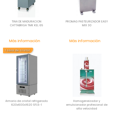
TINA DE MADURACION
PROMAG PASTEURIZADOR EASY
CATTABRIGA TMK KEL 65
MIX 30
Precio
Pre
Más información
Más información
1 cara de cristal
Armario de cristal refrigerado
Homogeneizador y
620x600x1620 SFL5-1
emulsionador profesional de
alta velocidad