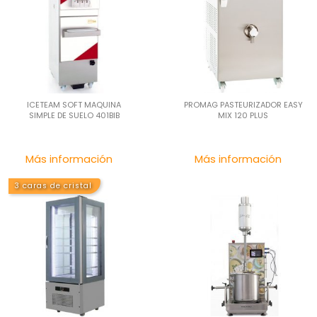
ICETEAM SOFT MAQUINA
PROMAG PASTEURIZADOR EASY
SIMPLE DE SUELO 401BIB
MIX 120 PLUS
Precio
Pre
Más información
Más información
3 caras de cristal