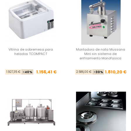
Vitrina de sobremesa para
Montadora de nata Mussana
helados TCOMPACT
Mini sin sistema de
enfriamiento Monofasica
Precio base
Precio
Pre
Pre
1.156,41 €
1.810,20 €
1.927,35 €
-40%
2.586,00 €
-30%