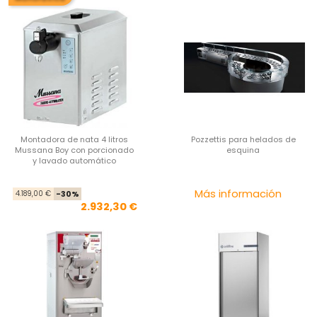
Montadora de nata 4 litros
Pozzettis para helados de
Mussana Boy con porcionado
esquina
y lavado automático
Precio base
Precio
Pre
Más información
4.189,00 €
-30%
2.932,30 €