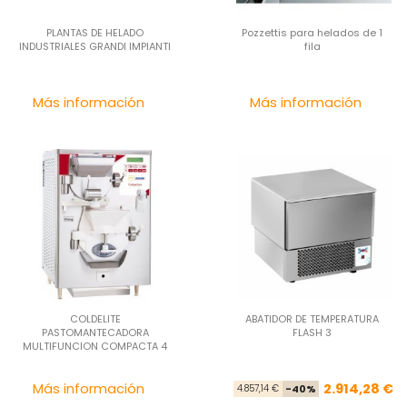
PLANTAS DE HELADO
Pozzettis para helados de 1
INDUSTRIALES GRANDI IMPIANTI
fila
Precio
Pre
Más información
Más información
COLDELITE
ABATIDOR DE TEMPERATURA
PASTOMANTECADORA
FLASH 3
MULTIFUNCION COMPACTA 4
Precio
Pre
Pre
Más información
2.914,28 €
4.857,14 €
-40%