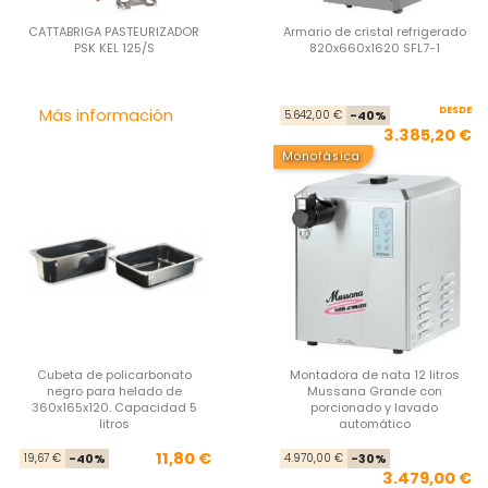
CATTABRIGA PASTEURIZADOR
Armario de cristal refrigerado
PSK KEL 125/S
820x660x1620 SFL7-1
Precio
DESDE
Pre
Pre
Más información
5.642,00 €
-40%
3.385,20 €
Monofásica
Cubeta de policarbonato
Montadora de nata 12 litros
negro para helado de
Mussana Grande con
360x165x120. Capacidad 5
porcionado y lavado
litros
automático
Precio base
Precio
Pre
Pre
11,80 €
19,67 €
-40%
4.970,00 €
-30%
3.479,00 €