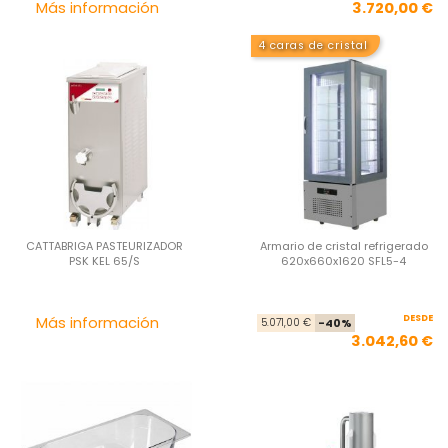
Precio
Pre
Más información
3.720,00 €
4 caras de cristal
CATTABRIGA PASTEURIZADOR
Armario de cristal refrigerado
PSK KEL 65/S
620x660x1620 SFL5-4
Precio
DESDE
Pre
Pre
Más información
5.071,00 €
-40%
3.042,60 €