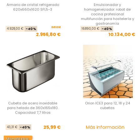
Armario de cristal refrigerado
Emulsionador y
620x660x1620 SFL5-3
homogeneizador: robot de
cocina profesional
multifunción para hostelería y
gastronomía
DESDE
Precio base
Precio
Pre
Pre
4.928,00 €
-40%
16.890,00 €
-40%
2.956,80 €
10.134,00 €
Cubeta de acero inoxidable
Orion ICE3 para 12, 18 y 24
para helado de 360x165x180.
cubetas
Capacidad 7,7 litros
Precio base
Precio
Pre
25,99 €
Más información
43,31 €
-40%
Monofásica