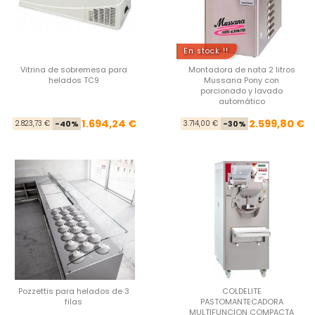
En stock !!
Vitrina de sobremesa para
Montadora de nata 2 litros
helados TC9
Mussana Pony con
porcionado y lavado
automático
Precio base
Precio
Pre
Pre
1.694,24 €
2.599,80 €
2.823,73 €
-40%
3.714,00 €
-30%
Pozzettis para helados de 3
COLDELITE
filas
PASTOMANTECADORA
MULTIFUNCION COMPACTA