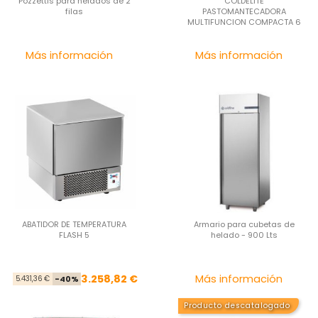
Pozzettis para helados de 2
COLDELITE
filas
PASTOMANTECADORA
MULTIFUNCION COMPACTA 6
Precio
Pre
Más información
Más información
ABATIDOR DE TEMPERATURA
Armario para cubetas de
FLASH 5
helado - 900 Lts
Precio base
Precio
Pre
3.258,82 €
Más información
5.431,36 €
-40%
Producto descatalogado