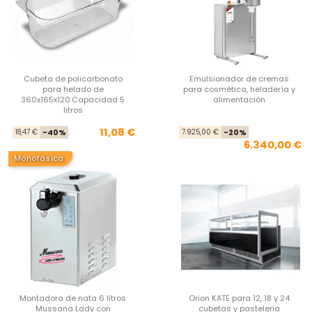
Cubeta de policarbonato
Emulsionador de cremas
para helado de
para cosmética, heladería y
360x165x120.Capacidad 5
alimentación
litros
Precio base
Precio
Pre
Pre
11,08 €
18,47 €
-40%
7.925,00 €
-20%
6.340,00 €
Monofásica
Montadora de nata 6 litros
Orion KATE para 12, 18 y 24
Mussana Lady con
cubetas y pasteleria