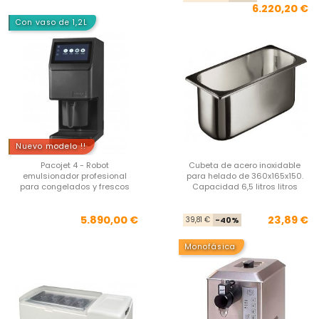
6.220,20 €
Con vaso de 1,2L
Nuevo modelo !!
Pacojet 4 - Robot
Cubeta de acero inoxidable
emulsionador profesional
para helado de 360x165x150.
para congelados y frescos
Capacidad 6,5 litros litros
Precio
Pre
Pre
5.890,00 €
23,89 €
39,81 €
-40%
Monofásica