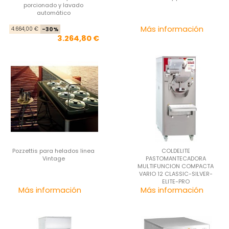
porcionado y lavado
automático
Precio base
Precio
Pre
Más información
4.664,00 €
-30%
3.264,80 €
Pozzettis para helados linea
COLDELITE
Vintage
PASTOMANTECADORA
MULTIFUNCION COMPACTA
VARIO 12 CLASSIC-SILVER-
ELITE-PRO
Precio
Pre
Más información
Más información