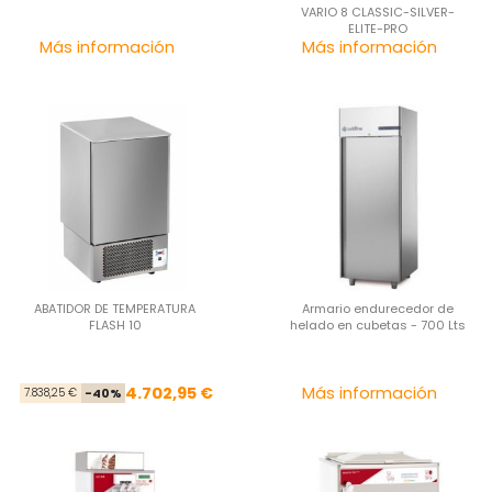
VARIO 8 CLASSIC-SILVER-
ELITE-PRO
Precio
Pre
Más información
Más información
ABATIDOR DE TEMPERATURA
Armario endurecedor de
FLASH 10
helado en cubetas - 700 Lts
Precio base
Precio
Pre
4.702,95 €
Más información
7.838,25 €
-40%