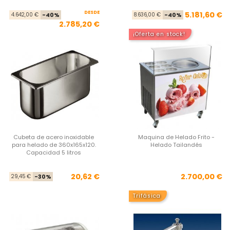
DESDE
Precio base
Precio
Pre
Pre
5.181,60 €
4.642,00 €
-40%
8.636,00 €
-40%
2.785,20 €
¡Oferta en stock!
Cubeta de acero inoxidable
Maquina de Helado Frito -
para helado de 360x165x120.
Helado Tailandés
Capacidad 5 litros
Precio base
Precio
Pre
20,62 €
2.700,00 €
29,45 €
-30%
Trifásica