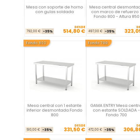
Mesa con soporte de horno
Mesa central desmonta
La Casa del Chef
La Casa del Chef
con guías soldada
con marco de refuerzo 
Fondo 800 - Altura 850
DESDE
D
514,80 €
323,0
Precio base
Precio
Precio ba
Pre
792,00 €
-35%
497,00 €
-35%
Fondo 800
Fondo 700
Mesa central con 1 estante
GAMA ENTRY Mesa centr
La Casa del Chef
La Casa del Chef
inferior desmontada Fondo
con estante SOLDADA -
800
Fondo 700
DESDE
D
331,50 €
306,8
Precio base
Precio
Precio ba
Pre
510,00 €
-35%
472,00 €
-35%