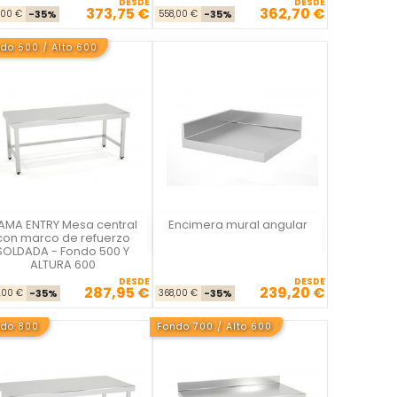
DESDE
DESDE
373,75 €
362,70 €
Precio base
Precio
Precio base
Precio
,00 €
-35%
558,00 €
-35%
do 500 / Alto 600
AMA ENTRY Mesa central
Encimera mural angular
La Casa del Chef
La Casa del Chef
con marco de refuerzo
SOLDADA - Fondo 500 Y
ALTURA 600
DESDE
DESDE
287,95 €
239,20 €
Precio base
Precio
Precio base
Precio
,00 €
-35%
368,00 €
-35%
ndo 800
Fondo 700 / Alto 600