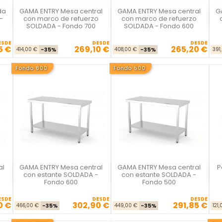
da
GAMA ENTRY Mesa central
GAMA ENTRY Mesa central
G
La Casa del Chef
La Casa del Chef
-
con marco de refuerzo
con marco de refuerzo
SOLDADA - Fondo 700
SOLDADA - Fondo 600
ESDE
DESDE
DESDE
5 €
269,10 €
265,20 €
se
cio
Precio base
Precio
Precio base
Precio
414,00 €
-35%
408,00 €
-35%
391
Fondo 600
Fondo 500
al
GAMA ENTRY Mesa central
GAMA ENTRY Mesa central
P
La Casa del Chef
La Casa del Chef
con estante SOLDADA -
con estante SOLDADA -
Fondo 600
Fondo 500
ESDE
DESDE
DESDE
0 €
302,90 €
291,85 €
se
cio
Precio base
Precio
Precio base
Precio
466,00 €
-35%
449,00 €
-35%
121