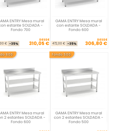
AMA ENTRY Mesa mural
GAMA ENTRY Mesa mural
La Casa del Chef
La Casa del Chef
con estante SOLDADA -
con estante SOLDADA -
Fondo 700
Fondo 600
DESDE
DESDE
310,05 €
306,80 €
Precio base
Precio
Precio base
Precio
,00 €
-35%
472,00 €
-35%
ndo 600
Fondo 500
AMA ENTRY Mesa mural
GAMA ENTRY Mesa mural
La Casa del Chef
La Casa del Chef
on 2 estantes SOLDADA -
con 2 estantes SOLDADA -
Fondo 600
Fondo 500