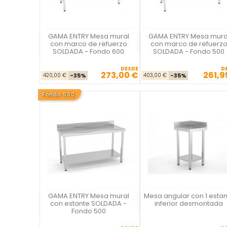
GAMA ENTRY Mesa mural
GAMA ENTRY Mesa mura
La Casa del Chef
La Casa del Chef
con marco de refuerzo
con marco de refuerz
SOLDADA - Fondo 600
SOLDADA - Fondo 500
DESDE
D
273,00 €
261,9
Precio base
Precio
Precio ba
Pre
420,00 €
-35%
403,00 €
-35%
Fondo 500
GAMA ENTRY Mesa mural
Mesa angular con 1 estan
La Casa del Chef
La Casa del Chef
con estante SOLDADA -
inferior desmontada
Fondo 500