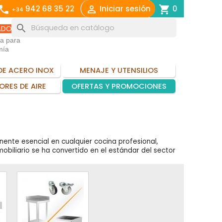
call

shopping_cart
942 68 35 22
Iniciar sesión
0
+34
search
ADO
ia para
mía
DE ACERO INOX
MENAJE Y UTENSILIOS
ORES DE AIRE
OFERTAS Y PROMOCIONES
nente esencial en cualquier cocina profesional,
mobiliario se ha convertido en el estándar del sector