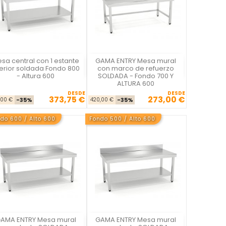
sa central con 1 estante
GAMA ENTRY Mesa mural
La Casa del Chef
La Casa del Chef
ferior soldada Fondo 800
con marco de refuerzo
- Altura 600
SOLDADA - Fondo 700 Y
ALTURA 600
DESDE
DESDE
373,75 €
273,00 €
Precio base
Precio
Precio base
Precio
,00 €
-35%
420,00 €
-35%
do 600 / Alto 600
Fondo 500 / Alto 600
AMA ENTRY Mesa mural
GAMA ENTRY Mesa mural
La Casa del Chef
La Casa del Chef