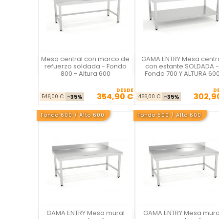
Mesa central con marco de
GAMA ENTRY Mesa centr
La Casa del Chef
La Casa del Chef
refuerzo soldada - Fondo
con estante SOLDADA -
800 - Altura 600
Fondo 700 Y ALTURA 60
DESDE
D
354,90 €
302,9
Precio base
Precio
Precio ba
Pre
546,00 €
-35%
466,00 €
-35%
Fondo 600 / Alto 600
Fondo 500 / Alto 600
GAMA ENTRY Mesa mural
GAMA ENTRY Mesa mura
La Casa del Chef
La Casa del Chef