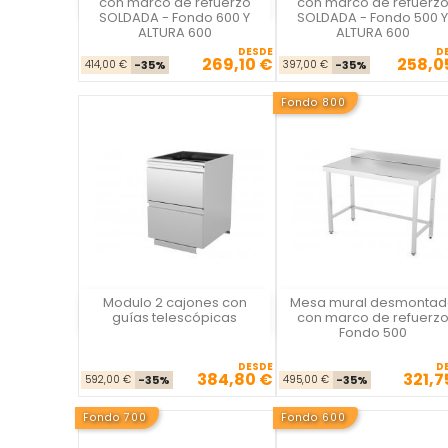
con marco de refuerzo
con marco de refuerz
SOLDADA - Fondo 600 Y
SOLDADA - Fondo 500 Y
ALTURA 600
ALTURA 600
DESDE
D
269,10 €
258,0
Precio base
Precio
Precio ba
Pre
414,00 €
-35%
397,00 €
-35%
Fondo 800
Modulo 2 cajones con
Mesa mural desmontad
La Casa del Chef
La Casa del Chef
guías telescópicas
con marco de refuerz
Fondo 500
DESDE
D
384,80 €
321,7
Precio base
Precio
Precio ba
Pre
592,00 €
-35%
495,00 €
-35%
Fondo 700
Fondo 600