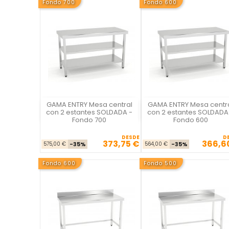
Fondo 700
Fondo 600
GAMA ENTRY Mesa central
GAMA ENTRY Mesa centr
La Casa del Chef
La Casa del Chef
con 2 estantes SOLDADA -
con 2 estantes SOLDADA
Fondo 700
Fondo 600
DESDE
D
373,75 €
366,6
Precio base
Precio
Precio ba
Pre
575,00 €
-35%
564,00 €
-35%
Fondo 600
Fondo 500