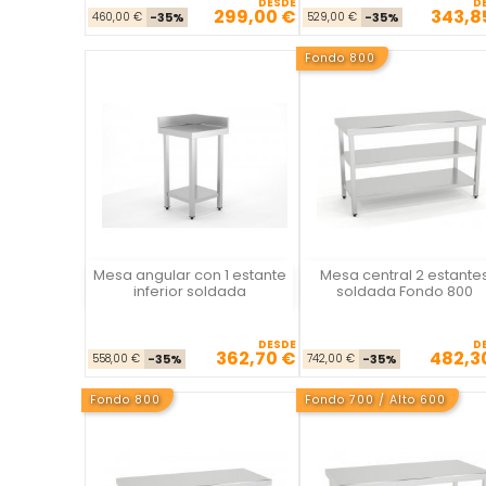
DESDE
D
299,00 €
343,8
Precio base
Precio
Precio ba
Pre
460,00 €
-35%
529,00 €
-35%
Fondo 800
Mesa angular con 1 estante
Mesa central 2 estante
La Casa del Chef
La Casa del Chef
inferior soldada
soldada Fondo 800
DESDE
D
362,70 €
482,3
Precio base
Precio
Precio ba
Pre
558,00 €
-35%
742,00 €
-35%
Fondo 800
Fondo 700 / Alto 600