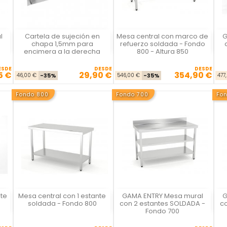
l
Cartela de sujeción en
Mesa central con marco de
G
La Casa del Chef
La Casa del Chef
o
chapa 1,5mm para
refuerzo soldada - Fondo
encimera a la derecha
800 - Altura 850
ESDE
DESDE
DESDE
5 €
29,90 €
354,90 €
se
cio
Precio base
Precio
Precio base
Precio
46,00 €
-35%
546,00 €
-35%
477
Fondo 800
Fondo 700
Fo
te
Mesa central con 1 estante
GAMA ENTRY Mesa mural
G
La Casa del Chef
La Casa del Chef
soldada - Fondo 800
con 2 estantes SOLDADA -
c
Fondo 700