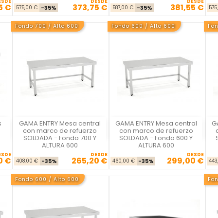
ESDE
DESDE
DESDE
5 €
373,75 €
381,55 €
se
cio
Precio base
Precio
Precio base
Precio
575,00 €
-35%
587,00 €
-35%
575
Fondo 700 / Alto 600
Fondo 600 / Alto 600
Fon
s
GAMA ENTRY Mesa central
GAMA ENTRY Mesa central
G
La Casa del Chef
La Casa del Chef
con marco de refuerzo
con marco de refuerzo
SOLDADA - Fondo 700 Y
SOLDADA - Fondo 600 Y
ALTURA 600
ALTURA 600
ESDE
DESDE
DESDE
0 €
265,20 €
299,00 €
se
cio
Precio base
Precio
Precio base
Precio
408,00 €
-35%
460,00 €
-35%
443
Fondo 600 / Alto 600
Fo