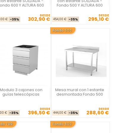
con estante SOLDADA -
con estante SOLDADA -
Fondo 600 Y ALTURA 600
Fondo 500 Y ALTURA 600
DESDE
DESDE
302,90 €
295,10 €
Precio base
Precio
Precio base
Precio
,00 €
-35%
454,00 €
-35%
Fondo 500
Modulo 3 cajones con
Mesa mural con 1 estante
La Casa del Chef
La Casa del Chef
guías telescópicas
desmontada Fondo 500
DESDE
DESDE
396,50 €
288,60 €
Precio base
Precio
Precio base
Precio
,00 €
-35%
444,00 €
-35%
ndo 700
Fondo 600