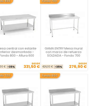
ndo 800
Fondo 700
esa central con estante
GAMA ENTRY Mesa mural
La Casa del Chef
La Casa del Chef
inferior desmontada -
con marco de refuerzo
Fondo 800 - Altura 600
SOLDADA - Fondo 700
DESDE
DESDE
331,50 €
276,90 €
Precio base
Precio
Precio base
Precio
,00 €
-35%
426,00 €
-35%
ndo 700
Fondo 600