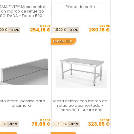
AMA ENTRY Mesa central
Pilona de corte
La Casa del Chef
La Casa del Chef
con marco de refuerzo
SOLDADA - Fondo 500
DESDE
DESDE
254,15 €
280,15 €
Precio base
Precio
Precio base
Precio
,00 €
-35%
431,00 €
-35%
Fondo 800
eto lateral postizo para
Mesa central con marco de
La Casa del Chef
La Casa del Chef
encimera
refuerzo desmontada -
Fondo 800 - Altura 600
DESDE
DESDE
78,65 €
323,05 €
Precio base
Precio
Precio base
Precio
,00 €
-35%
497,00 €
-35%