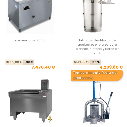
Lavaverduras 235 Lt
Extractor destilador de
aceites esenciales para
plantas, hierbas y flores de
280L
Precio base
Precio
Pre
Pre
10.672,00 €
-30%
6.014,00 €
-30%
7.470,40 €
4.209,80 €
Temporalmente fuera de
producción