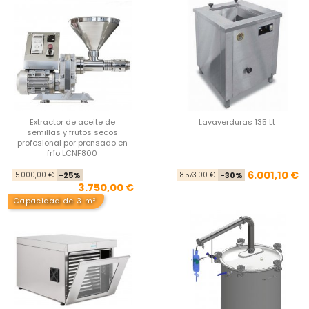
Extractor de aceite de
Lavaverduras 135 Lt
semillas y frutos secos
profesional por prensado en
frío LCNF800
Precio base
Precio
Pre
Pre
6.001,10 €
5.000,00 €
-25%
8.573,00 €
-30%
3.750,00 €
Capacidad de 3 m²