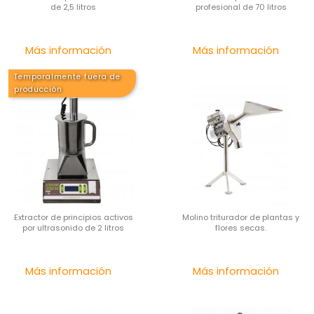
de 2,5 litros
profesional de 70 litros
Precio
Pre
Más información
Más información
Temporalmente fuera de
producción
Extractor de principios activos
Molino triturador de plantas y
por ultrasonido de 2 litros
flores secas.
Precio
Pre
Más información
Más información