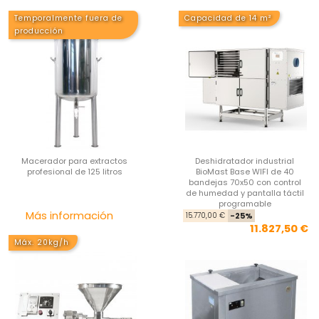
Temporalmente fuera de
Capacidad de 14 m²
producción
Macerador para extractos
Deshidratador industrial
profesional de 125 litros
BioMast Base WIFI de 40
bandejas 70x50 con control
de humedad y pantalla táctil
programable
Precio
Pre
Pre
Más información
15.770,00 €
-25%
11.827,50 €
Máx. 20kg/h