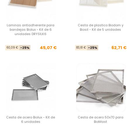
Laminas antiadherente para
Cesta de plastico Biodom y
bandejas Biolux - Kit de 6
Biosil - Kit de 5 unidades
unidades DRYSILK6
Precio base
Precio
Pre
Pre
45,07 €
62,71 €
60,09 €
-25%
83,61 €
-25%
Cesta de acero Biolux - Kit de
Cesta de acero 50x70 para
6 unidades
BioMast