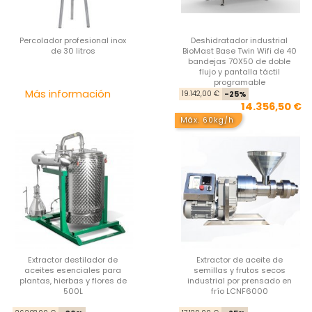
Percolador profesional inox
Deshidratador industrial
de 30 litros
BioMast Base Twin Wifi de 40
bandejas 70X50 de doble
flujo y pantalla táctil
programable
Precio
Pre
Pre
Más información
19.142,00 €
-25%
14.356,50 €
Máx. 60kg/h
Extractor destilador de
Extractor de aceite de
aceites esenciales para
semillas y frutos secos
plantas, hierbas y flores de
industrial por prensado en
500L
frío LCNF6000