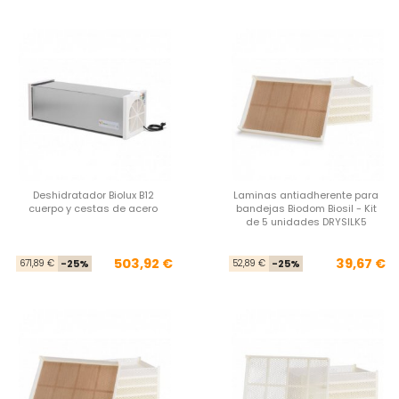
Deshidratador Biolux B12
Laminas antiadherente para
cuerpo y cestas de acero
bandejas Biodom Biosil - Kit
de 5 unidades DRYSILK5
Precio base
Precio
Pre
Pre
503,92 €
39,67 €
671,89 €
-25%
52,89 €
-25%