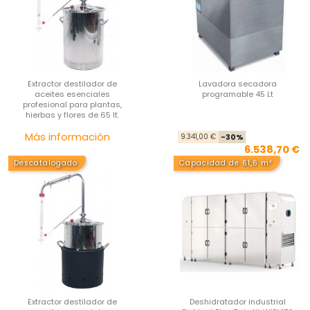
Extractor destilador de
Lavadora secadora
aceites esenciales
programable 45 Lt
profesional para plantas,
hierbas y flores de 65 lt.
Precio
Pre
Pre
Más información
9.341,00 €
-30%
6.538,70 €
Descatalogado
Capacidad de 61,6 m²
Extractor destilador de
Deshidratador industrial