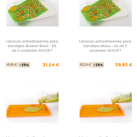
Láminas antiadherentes para
Láminas antiadherentes para
bandejas Biodom Biosil - Kit
bandejas Biolux - kit de 3
de 2 unidades SILISOFT
unidades SILISOFT
Precio base
Precio
Pre
Pre
31,24 €
39,93 €
41,65 €
-25%
53,24 €
-25%