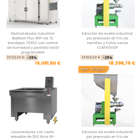
Deshidratador industrial
Extractor de aceite industrial
BioMast Plus WIFI de 72
por prensado en frío de
bandejas 70X50 con control
semillas y frutos secos
de humedad y pantalla táctil
LCNF6000P
programable
Precio base
Precio
Pre
Pre
20.122,00 €
-25%
24.529,00 €
-25%
15.091,50 €
18.396,75 €
Máx. 80kg/h
Lavaverduras con cesto
Extractor de aceite industrial
elevable de 350 litros W-
por prensado en frío de