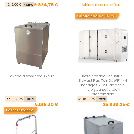
Precio base
Precio
Pre
9.824,75 €
Más información
15.115,00 €
-35%
Capacidad de 50 m²
Lavadora secadora 42,5 Lt
Deshidratador industrial
BioMast Plus Twin XL WIFI 144
bandejas 70x50 de doble
flujo y pantalla táctil
programable
Precio base
Precio
Pre
Pre
8.309,00 €
-30%
34.451,00 €
-25%
5.816,30 €
25.838,25 €
Descatalogado