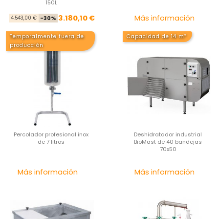
150L
Precio base
Precio
Pre
3.180,10 €
Más información
4.543,00 €
-30%
Temporalmente fuera de
Capacidad de 14 m²
producción
Percolador profesional inox
Deshidratador industrial
de 7 litros
BioMast de 40 bandejas
70x50
Precio
Pre
Más información
Más información