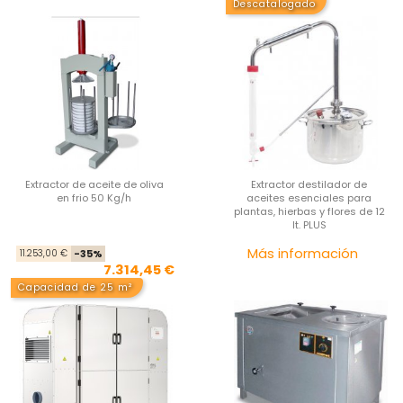
Descatalogado
Extractor de aceite de oliva
Extractor destilador de
en frio 50 Kg/h
aceites esenciales para
plantas, hierbas y flores de 12
lt. PLUS
Precio base
Precio
Pre
Más información
11.253,00 €
-35%
7.314,45 €
Capacidad de 25 m²