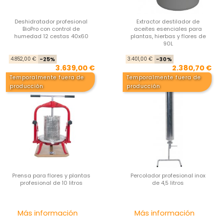
Deshidratador profesional
Extractor destilador de
BioPro con control de
aceites esenciales para
humedad 12 cestas 40x60
plantas, hierbas y flores de
90L
Precio base
Precio
Pre
Pre
4.852,00 €
-25%
3.401,00 €
-30%
3.639,00 €
2.380,70 €
Temporalmente fuera de
Temporalmente fuera de
producción
producción
Prensa para flores y plantas
Percolador profesional inox
profesional de 10 litros
de 4,5 litros
Precio
Pre
Más información
Más información