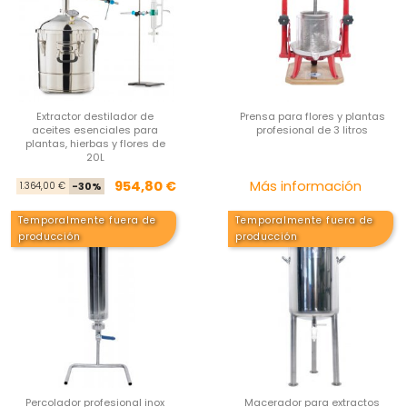
Extractor destilador de
Prensa para flores y plantas
aceites esenciales para
profesional de 3 litros
plantas, hierbas y flores de
20L
Precio base
Precio
Pre
954,80 €
Más información
1.364,00 €
-30%
Temporalmente fuera de
Temporalmente fuera de
producción
producción
Percolador profesional inox
Macerador para extractos