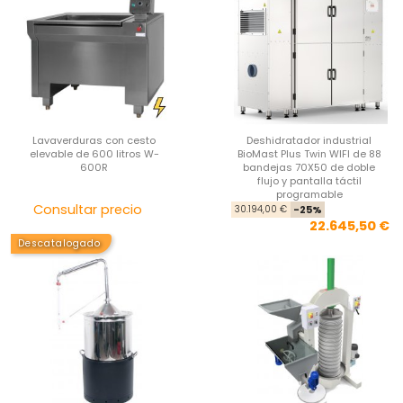
Lavaverduras con cesto
Deshidratador industrial
elevable de 600 litros W-
BioMast Plus Twin WIFI de 88
600R
bandejas 70X50 de doble
flujo y pantalla táctil
programable
Precio
Pre
Pre
Consultar precio
30.194,00 €
-25%
22.645,50 €
Descatalogado