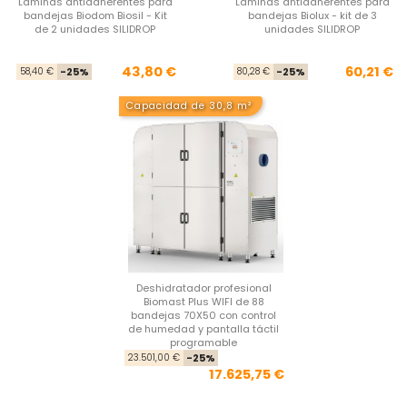
Láminas antiadherentes para
Láminas antiadherentes para
bandejas Biodom Biosil - Kit
bandejas Biolux - kit de 3
de 2 unidades SILIDROP
unidades SILIDROP
Precio base
Precio
Pre
Pre
43,80 €
60,21 €
58,40 €
-25%
80,28 €
-25%
Capacidad de 30,8 m²
Deshidratador profesional
Biomast Plus WIFI de 88
bandejas 70X50 con control
de humedad y pantalla táctil
programable
Precio base
Precio
23.501,00 €
-25%
17.625,75 €