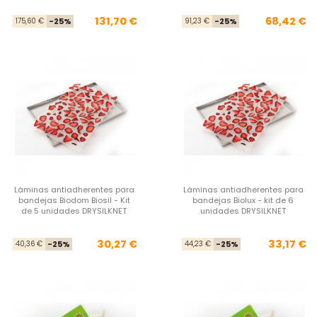
Precio base
Precio
Pre
Pre
131,70 €
68,42 €
175,60 €
-25%
91,23 €
-25%
Láminas antiadherentes para
Láminas antiadherentes para
bandejas Biodom Biosil - Kit
bandejas Biolux - kit de 6
de 5 unidades DRYSILKNET
unidades DRYSILKNET
Precio base
Precio
Pre
Pre
30,27 €
33,17 €
40,36 €
-25%
44,23 €
-25%