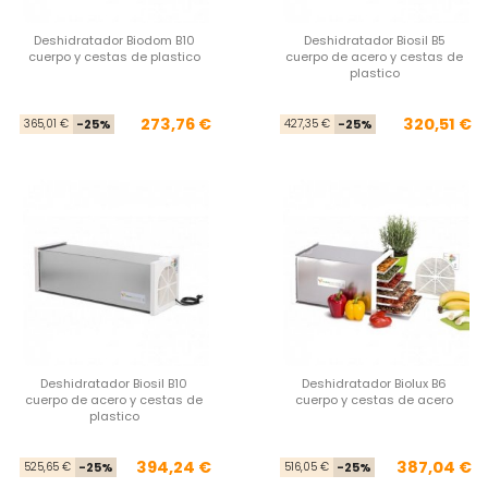
Deshidratador Biodom B10
Deshidratador Biosil B5
cuerpo y cestas de plastico
cuerpo de acero y cestas de
plastico
Precio base
Precio
Pre
Pre
273,76 €
320,51 €
365,01 €
-25%
427,35 €
-25%
Deshidratador Biosil B10
Deshidratador Biolux B6
cuerpo de acero y cestas de
cuerpo y cestas de acero
plastico
Precio base
Precio
Pre
Pre
394,24 €
387,04 €
525,65 €
-25%
516,05 €
-25%