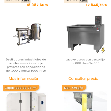
Precio base
Precio
Pre
Pre
26.268,00 €
-30%
17.129,00 €
-25%
18.387,60 €
12.846,75 €
Destiladores industriales de
Lavaverduras con cesto fijo
aceites esenciales bajo
de 600 litros W-600
proyecto con capacidades
de 1.000 a hasta 3000 litros
Precio
Pre
Más información
Consultar precio
Capacidad de 25 m²
Máx. 60kg/h