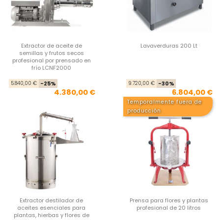
Extractor de aceite de
Lavaverduras 200 Lt
semillas y frutos secos
profesional por prensado en
frío LCNF2000
Precio base
Precio
Pre
Pre
5.840,00 €
-25%
9.720,00 €
-30%
4.380,00 €
6.804,00 €
Temporalmente fuera de
producción
Extractor destilador de
Prensa para flores y plantas
aceites esenciales para
profesional de 20 litros
plantas, hierbas y flores de