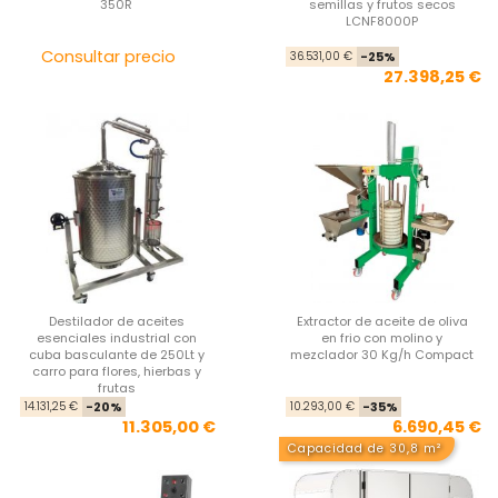
350R
semillas y frutos secos
LCNF8000P
Precio
Pre
Pre
Consultar precio
36.531,00 €
-25%
27.398,25 €
Destilador de aceites
Extractor de aceite de oliva
esenciales industrial con
en frio con molino y
cuba basculante de 250Lt y
mezclador 30 Kg/h Compact
carro para flores, hierbas y
frutas
Precio base
Precio
Pre
Pre
14.131,25 €
-20%
10.293,00 €
-35%
11.305,00 €
6.690,45 €
Capacidad de 30,8 m²