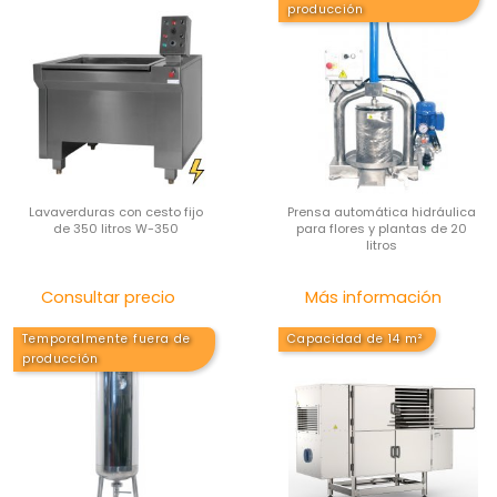
producción
Lavaverduras con cesto fijo
Prensa automática hidráulica
de 350 litros W-350
para flores y plantas de 20
litros
Precio
Pre
Consultar precio
Más información
Temporalmente fuera de
Capacidad de 14 m²
producción