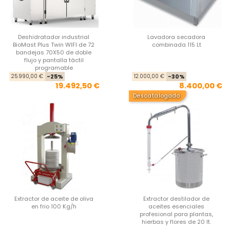
Deshidratador industrial
Lavadora secadora
BioMast Plus Twin WIFI de 72
combinada 115 Lt
bandejas 70X50 de doble
flujo y pantalla táctil
programable
Precio base
Precio
Pre
Pre
25.990,00 €
-25%
12.000,00 €
-30%
19.492,50 €
8.400,00 €
Descatalogado
Extractor de aceite de oliva
Extractor destilador de
en frio 100 Kg/h
aceites esenciales
profesional para plantas,
hierbas y flores de 20 lt.