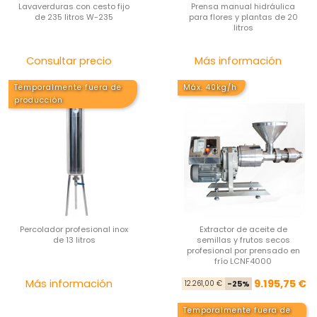
Lavaverduras con cesto fijo
Prensa manual hidráulica
de 235 litros W-235
para flores y plantas de 20
litros
Precio
Pre
Consultar precio
Más información
Temporalmente fuera de
Máx. 40kg/h
producción
Percolador profesional inox
Extractor de aceite de
de 13 litros
semillas y frutos secos
profesional por prensado en
frío LCNF4000
Precio
Pre
Pre
Más información
9.195,75 €
12.261,00 €
-25%
Temporalmente fuera de