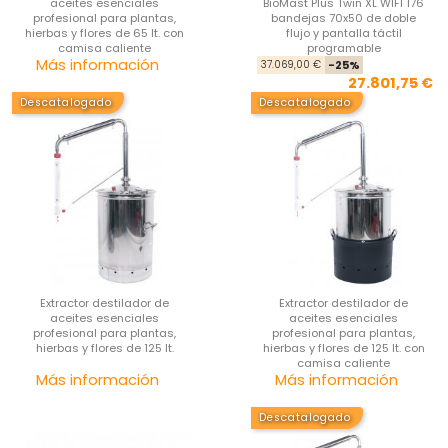
aceites esenciales
BioMast Plus Twin XL WIFI 176
profesional para plantas,
bandejas 70x50 de doble
hierbas y flores de 65 lt. con
flujo y pantalla táctil
camisa caliente
programable
Precio
Pre
Pre
Más información
37.069,00 €
-25%
27.801,75 €
Descatalogado
Descatalogado
Extractor destilador de
Extractor destilador de
aceites esenciales
aceites esenciales
profesional para plantas,
profesional para plantas,
hierbas y flores de 125 lt.
hierbas y flores de 125 lt. con
camisa caliente
Precio
Pre
Más información
Más información
Descatalogado