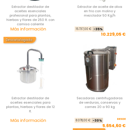
Extractor destilador de
Extractor de aceite de oliva
aceites esenciales
en frio con molino y
profesional para plantas,
mezclador 50 Kg/h
hierbas y flores de 250 lt. con
camisa caliente
Precio
Pre
Pre
Más información
15.737,00 €
-35%
10.229,05 €
Descatalogado
Extractor destilador de
Secadoras centrifugadoras
aceites esenciales para
de verduras, conservas y
plantas, hierbas y flores de 12
carnes 20 a 90 kg
lt.
Precio
DESDE
Pre
Pre
Más información
8.078,00 €
-30%
5.654,60 €