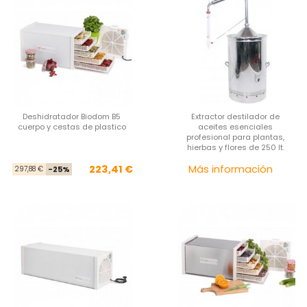
Deshidratador Biodom B5
Extractor destilador de
cuerpo y cestas de plastico
aceites esenciales
profesional para plantas,
hierbas y flores de 250 lt.
Precio base
Precio
Pre
223,41 €
Más información
297,88 €
-25%