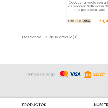
Cocedor al vacío con gri
La Felsinea
de vaciado Softcooker X
1/1 R para sous-vide
711,
Precio ba
Pre
1.094,00 €
-35%
Mostrando 1-10 de 10 artículo(s)
Formas de pago
PRODUCTOS
NUESTR