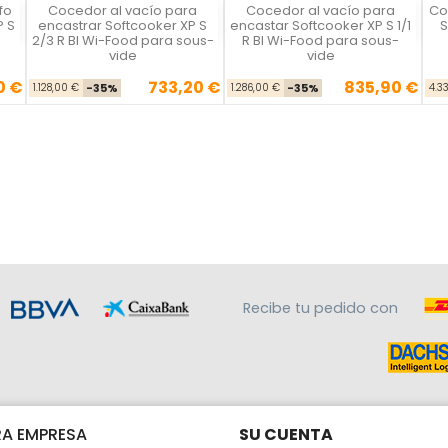
fo
Cocedor al vacío para
Cocedor al vacío para
Co
La Felsinea
La Felsinea
P S
encastrar Softcooker XP S
encastar Softcooker XP S 1/1
S
2/3 R BI Wi-Food para sous-
R BI Wi-Food para sous-
vide
vide
10 €
733,20 €
835,90 €
se
cio
Precio base
Precio
Precio base
Precio
1.128,00 €
-35%
1.286,00 €
-35%
4.3
Recibe tu pedido con
A EMPRESA
SU CUENTA