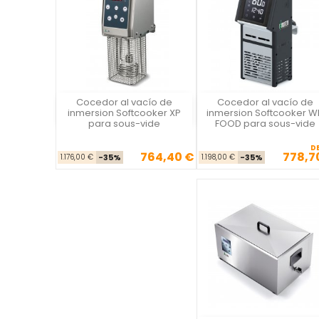
Cocedor al vacío de
Cocedor al vacío de
La Felsinea
La Felsinea
inmersion Softcooker XP
inmersion Softcooker W
para sous-vide
FOOD para sous-vide
D
764,40 €
778,7
Precio base
Precio
Precio ba
Pre
1.176,00 €
-35%
1.198,00 €
-35%