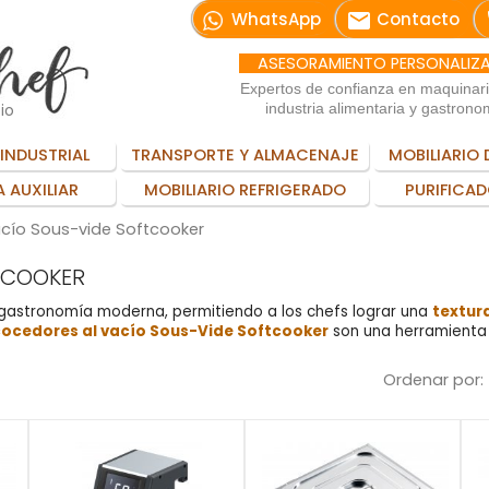
email
WhatsApp
Contacto
ASESORAMIENTO PERSONALIZ
Expertos de confianza en maquinar
io
industria alimentaria y gastrono
INDUSTRIAL
TRANSPORTE Y ALMACENAJE
MOBILIARIO 
 AUXILIAR
MOBILIARIO REFRIGERADO
PURIFICAD
cío Sous-vide Softcooker
TCOOKER
gastronomía moderna, permitiendo a los chefs lograr una
textur
ocedores al vacío Sous-Vide Softcooker
son una herramienta 
Ordenar por: