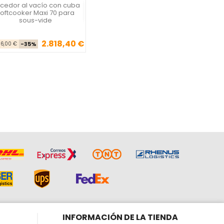
cedor al vacío con cuba
La Felsinea
oftcooker Maxi 70 para
sous-vide
2.818,40 €
Precio base
Precio
36,00 €
-35%
INFORMACIÓN DE LA TIENDA