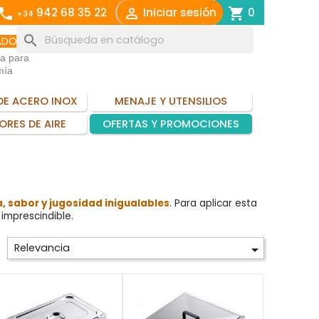
call

shopping_cart
942 68 35 22
Iniciar sesión
0
+34
search
ADO
ia para
mía
DE ACERO INOX
MENAJE Y UTENSILIOS
ORES DE AIRE
OFERTAS Y PROMOCIONES
a, sabor y jugosidad inigualables
. Para aplicar esta
imprescindible.
Relevancia
