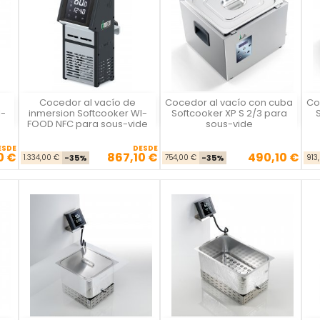
Cocedor al vacío de
Cocedor al vacío con cuba
Co
La Felsinea
La Felsinea
I-
inmersion Softcooker WI-
Softcooker XP S 2/3 para
S
FOOD NFC para sous-vide
sous-vide
ESDE
DESDE
0 €
867,10 €
490,10 €
se
cio
Precio base
Precio
Precio base
Precio
1.334,00 €
-35%
754,00 €
-35%
913