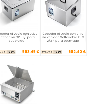
cedor al vacío con cuba
Cocedor al vacío con grifo
La Felsinea
La Felsinea
oftcooker XP S 1/1 para
de vaciado Softcooker XP S
sous-vide
2/3 R para sous-vide
593,45 €
582,40 €
Precio base
Precio
Precio base
Precio
,00 €
-35%
896,00 €
-35%