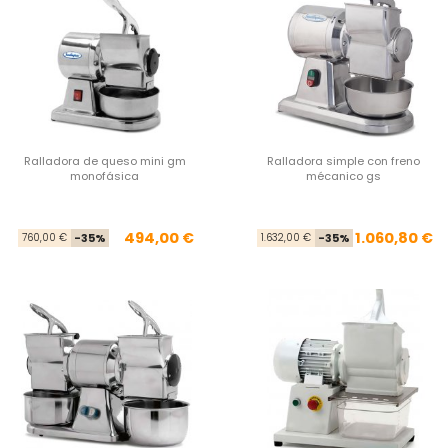
Ralladora de queso mini gm
Ralladora simple con freno
monofásica
mécanico gs
Precio base
Precio
Pre
Pre
494,00 €
1.060,80 €
760,00 €
-35%
1.632,00 €
-35%