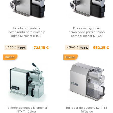
Picadora rayadora
Picadora rayadora
combinada para queso y
combinada para queso y
carne Minichef 8 TCG
carne Minichef 12 TCG
Precio base
Precio
Pre
Pre
722,15 €
952,25 €
1.111,00 €
-35%
1.465,00 €
-35%
Queso
Queso
Rallador de queso Microchef
Rallador de queso GTX HP 1.5
GTX Trifásica
Trifásica