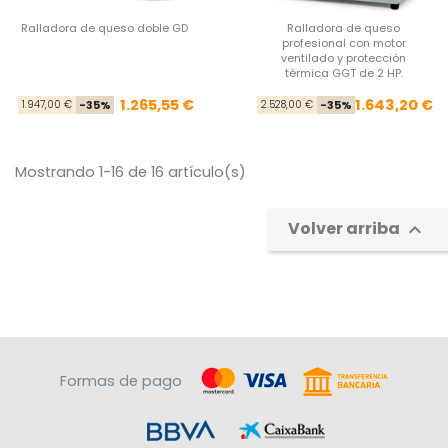
Ralladora de queso doble GD
Ralladora de queso
profesional con motor
ventilado y protección
térmica GGT de 2 HP.
Precio base
Precio
Pre
Pre
1.265,55 €
1.643,20 €
1.947,00 €
-35%
2.528,00 €
-35%
Mostrando 1-16 de 16 artículo(s)
Volver arriba

Formas de pago