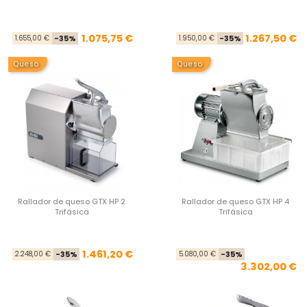
Precio base
Precio
Pre
Pre
1.075,75 €
1.267,50 €
1.655,00 €
-35%
1.950,00 €
-35%
Queso
Queso
Rallador de queso GTX HP 2
Rallador de queso GTX HP 4
Trifásica
Trifásica
Precio base
Precio
Pre
Pre
1.461,20 €
2.248,00 €
-35%
5.080,00 €
-35%
3.302,00 €