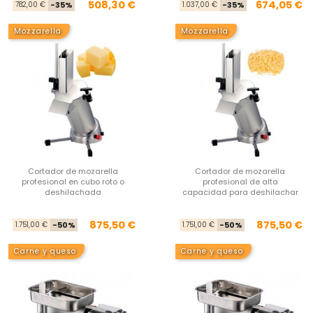
Precio base
Precio
Pre
Pre
508,30 €
674,05 €
782,00 €
-35%
1.037,00 €
-35%
Mozzarella
Mozzarella
Cortador de mozarella
Cortador de mozarella
profesional en cubo roto o
profesional de alta
deshilachada
capacidad para deshilachar
Precio base
Precio
Pre
Pre
875,50 €
875,50 €
1.751,00 €
-50%
1.751,00 €
-50%
Carne y queso
Carne y queso