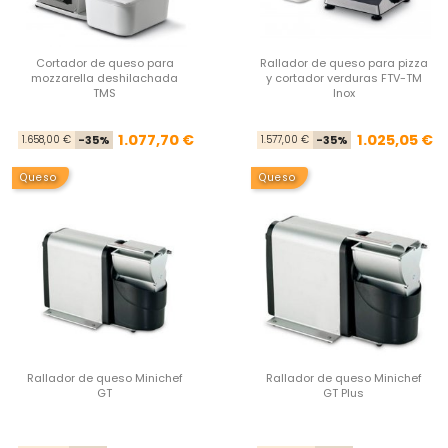
Cortador de queso para
Rallador de queso para pizza
mozzarella deshilachada
y cortador verduras FTV-TM
TMS
Inox
Precio base
Precio
Pre
Pre
1.077,70 €
1.025,05 €
1.658,00 €
-35%
1.577,00 €
-35%
Queso
Queso
Rallador de queso Minichef
Rallador de queso Minichef
GT
GT Plus