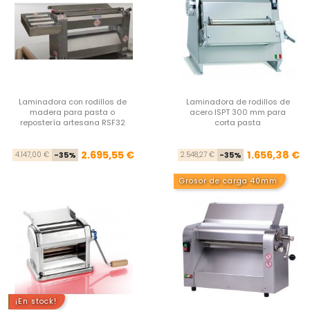
Laminadora con rodillos de
Laminadora de rodillos de
madera para pasta o
acero ISPT 300 mm para
repostería artesana RSF32
corta pasta
Precio base
Precio
Pre
Pre
2.695,55 €
1.656,38 €
4.147,00 €
-35%
2.548,27 €
-35%
Grosor de carga 40mm
¡En stock!