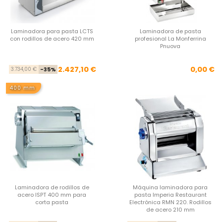
Laminadora para pasta LCTS
Laminadora de pasta
con rodillos de acero 420 mm
profesional La Monferrina
Pnuova
Precio base
Precio
Pre
2.427,10 €
0,00 €
3.734,00 €
-35%
400 mm
Laminadora de rodillos de
Máquina laminadora para
acero ISPT 400 mm para
pasta Imperia Restaurant
corta pasta
Electrónica RMN 220. Rodillos
de acero 210 mm