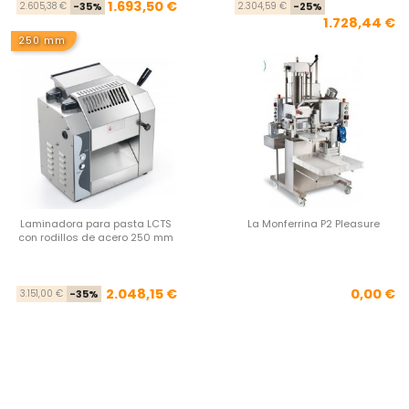
Precio base
Precio
Pre
Pre
1.693,50 €
2.605,38 €
-35%
2.304,59 €
-25%
1.728,44 €
250 mm
Laminadora para pasta LCTS
La Monferrina P2 Pleasure
con rodillos de acero 250 mm
Precio base
Precio
Pre
2.048,15 €
0,00 €
3.151,00 €
-35%