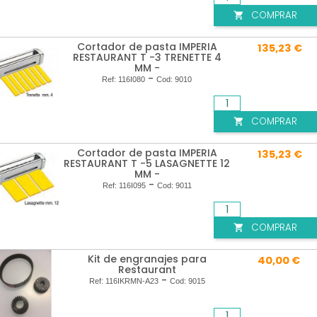
COMPRAR

Cortador de pasta IMPERIA
135,23 €
RESTAURANT T -3 TRENETTE 4
MM -
-
Ref:
116I080
Cod:
9010
COMPRAR

Cortador de pasta IMPERIA
135,23 €
RESTAURANT T -5 LASAGNETTE 12
MM -
-
Ref:
116I095
Cod:
9011
COMPRAR

Kit de engranajes para
40,00 €
Restaurant
-
Ref:
116IKRMN-A23
Cod:
9015