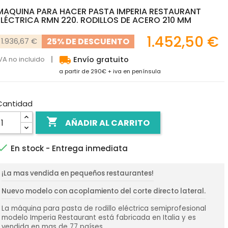
MAQUINA PARA HACER PASTA IMPERIA RESTAURANT
ELÉCTRICA RMN 220. RODILLOS DE ACERO 210 MM
1.452,50 €
25% DE DESCUENTO
1.936,67 €
local_shipping
VA no incluido
Envío gratuito
a partir de 290€ + iva en península
Cantidad

AÑADIR AL CARRITO

En stock - Entrega inmediata
¡La mas vendida en pequeños restaurantes!
Nuevo modelo con acoplamiento del corte directo lateral.
La máquina para pasta de rodillo eléctrica semiprofesional
modelo Imperia Restaurant está fabricada en Italia y es
vendida en mas de 77 países.