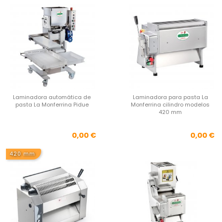
Laminadora automática de
Laminadora para pasta La
pasta La Monferrina Pidue
Monferrina cilindro modelos
420 mm
Precio
Pre
0,00 €
0,00 €
420 mm