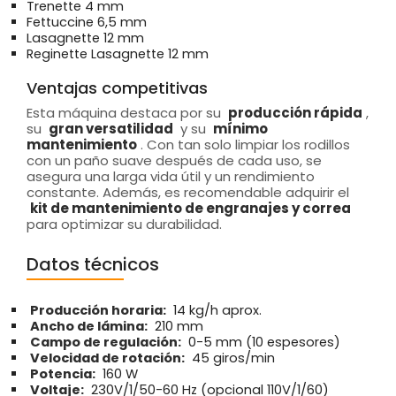
Trenette 4 mm
Fettuccine 6,5 mm
Lasagnette 12 mm
Reginette Lasagnette 12 mm
Ventajas competitivas
Esta máquina destaca por su
producción rápida
,
su
gran versatilidad
y su
mínimo
mantenimiento
. Con tan solo limpiar los rodillos
con un paño suave después de cada uso, se
asegura una larga vida útil y un rendimiento
constante. Además, es recomendable adquirir el
kit de mantenimiento de engranajes y correa
para optimizar su durabilidad.
Datos técnicos
Producción horaria:
14 kg/h aprox.
Ancho de lámina:
210 mm
Campo de regulación:
0-5 mm (10 espesores)
Velocidad de rotación:
45 giros/min
Potencia:
160 W
Voltaje:
230V/1/50-60 Hz (opcional 110V/1/60)