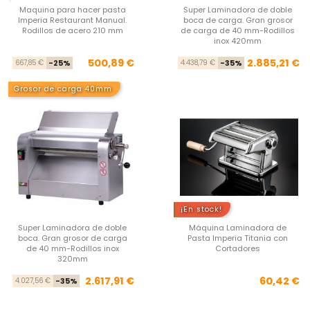
Maquina para hacer pasta
Super Laminadora de doble
Imperia Restaurant Manual.
boca de carga. Gran grosor
Rodillos de acero 210 mm
de carga de 40 mm-Rodillos
inox 420mm
Precio base
Precio
Pre
Pre
500,89 €
2.885,21 €
667,85 €
-25%
4.438,79 €
-35%
Grosor de carga 40mm
¡En stock!
Super Laminadora de doble
Máquina Laminadora de
boca. Gran grosor de carga
Pasta Imperia Titania con
de 40 mm-Rodillos inox
Cortadores
320mm
Precio base
Precio
Pre
2.617,91 €
60,42 €
4.027,56 €
-35%