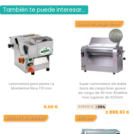
También te puede interesar...
Grosor de carga 40mm
Laminadora para pasta La
Super Laminadora de doble
Monferrina Nina 170 mm
boca de carga.Gran grosor
de carga de 40 mm-Rodillos
inox rugosos de 320mm
Precio
Pre
Pre
0,00 €
4.444,50 €
-35%
2.888,93 €
RODILLOS DE MADERA
300 mm