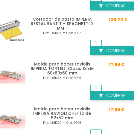
COMPRAR

Cortador de pasta IMPERIA
135,23 €
RESTAURANT T - SPAGHETTI 2
MM -
-
Ref:
116I097
Cod:
9002
COMPRAR

Molde para hacer raviolis
17,99 €
IMPERIA TORTELLI Clasic 18 de
60x60x60 mm
-
Ref:
116I315
Cod:
9005
COMPRAR

Molde para hacer raviolis
17,99 €
IMPERIA RAVIOLI CHEF 12 de
52x52 mm
-
Ref:
116I310
Cod:
9006