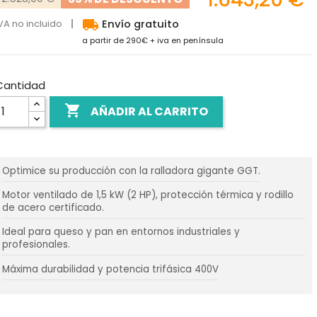
local_shipping
VA no incluido
Envío gratuito
a partir de 290€ + iva en península
Cantidad

AÑADIR AL CARRITO
Optimice su producción con la ralladora gigante GGT.
Motor ventilado de 1,5 kW (2 HP), protección térmica y rodillo
de acero certificado.
Ideal para queso y pan en entornos industriales y
profesionales.
Máxima durabilidad y potencia trifásica 400V