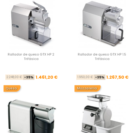
Rallador de queso GTX HP 2
Rallador de queso GTX HP 1.5
Trifásica
Trifásica
Precio base
Precio
Pre
Pre
1.461,20 €
1.267,50 €
2.248,00 €
-35%
1.950,00 €
-35%
Queso
Mozzarella