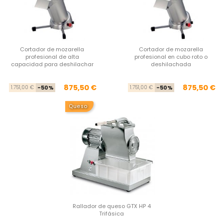
Cortador de mozarella
Cortador de mozarella
profesional de alta
profesional en cubo roto o
capacidad para deshilachar
deshilachada
Precio base
Precio
Pre
Pre
875,50 €
875,50 €
1.751,00 €
-50%
1.751,00 €
-50%
Queso
Rallador de queso GTX HP 4
Trifásica