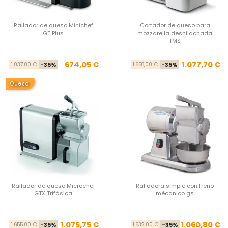
Rallador de queso Minichef
Cortador de queso para
GT Plus
mozzarella deshilachada
TMS
Precio base
Precio
Pre
Pre
674,05 €
1.077,70 €
1.037,00 €
-35%
1.658,00 €
-35%
Queso
Rallador de queso Microchef
Ralladora simple con freno
GTX Trifásica
mécanico gs
Precio base
Precio
Pre
Pre
1.075,75 €
1.060,80 €
1.655,00 €
-35%
1.632,00 €
-35%