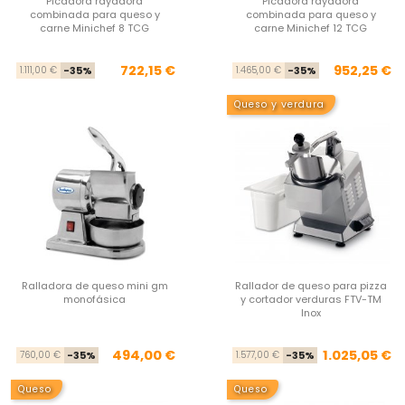
Picadora rayadora
Picadora rayadora
combinada para queso y
combinada para queso y
carne Minichef 8 TCG
carne Minichef 12 TCG
Precio base
Precio
Pre
Pre
722,15 €
952,25 €
1.111,00 €
-35%
1.465,00 €
-35%
Queso y verdura
Ralladora de queso mini gm
Rallador de queso para pizza
monofásica
y cortador verduras FTV-TM
Inox
Precio base
Precio
Pre
Pre
494,00 €
1.025,05 €
760,00 €
-35%
1.577,00 €
-35%
Queso
Queso