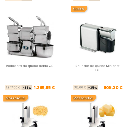
Queso
Ralladora de queso doble GD
Rallador de queso Minichef
GT
Precio base
Precio
Pre
Pre
1.265,55 €
508,30 €
1.947,00 €
-35%
782,00 €
-35%
Mozzarella
Mozzarella