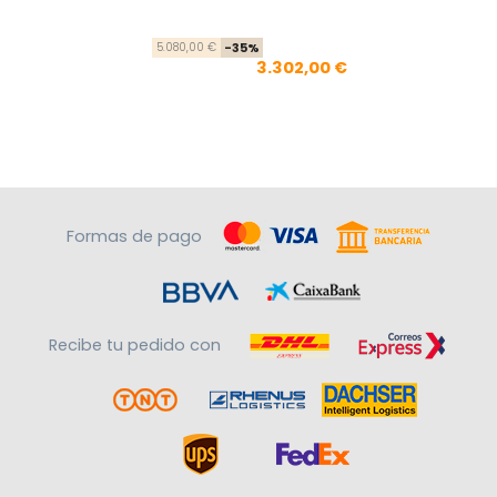
Precio base
Precio
5.080,00 €
-35%
3.302,00 €
Formas de pago
Recibe tu pedido con