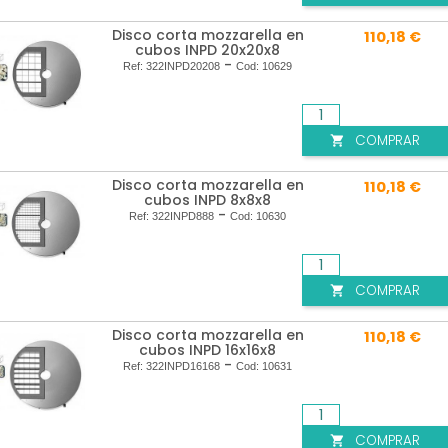
Disco corta mozzarella en
110,18 €
cubos INPD 20x20x8
-
Ref:
322INPD20208
Cod:
10629
COMPRAR

Disco corta mozzarella en
110,18 €
cubos INPD 8x8x8
-
Ref:
322INPD888
Cod:
10630
COMPRAR

Disco corta mozzarella en
110,18 €
cubos INPD 16x16x8
-
Ref:
322INPD16168
Cod:
10631
COMPRAR
