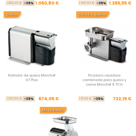
Precio base
Precio
Pre
Pre
1.060,80 €
1.265,55 €
1.632,00 €
-35%
1.947,00 €
-35%
Queso
Carne y queso
Rallador de queso Minichef
Picadora rayadora
GT Plus
combinada para queso y
carne Minichef 8 TCG
Precio base
Precio
Pre
Pre
674,05 €
722,15 €
1.037,00 €
-35%
1.111,00 €
-35%
Mozzarella