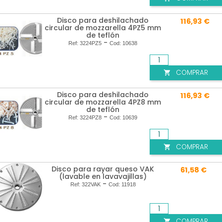
Disco para deshilachado
116,93 €
circular de mozzarella 4PZ5 mm
de teflón
-
Ref:
3224PZ5
Cod:
10638
COMPRAR

Disco para deshilachado
116,93 €
circular de mozzarella 4PZ8 mm
de teflón
-
Ref:
3224PZ8
Cod:
10639
COMPRAR

Disco para rayar queso VAK
61,58 €
(lavable en lavavajillas)
-
Ref:
322VAK
Cod:
11918
COMPRAR
