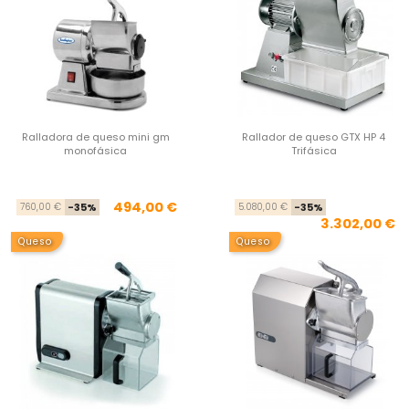
Ralladora de queso mini gm
Rallador de queso GTX HP 4
monofásica
Trifásica
Precio base
Precio
Pre
Pre
494,00 €
760,00 €
-35%
5.080,00 €
-35%
3.302,00 €
Queso
Queso