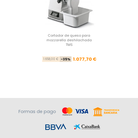
Cortador de queso para
mozzarella deshilachada
TMS
Precio base
Precio
1.077,70 €
1.658,00 €
-35%
Formas de pago