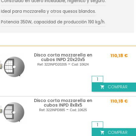
Construido en acero inoxidable, higiénico y seguro.
Ideal para mozzarella y otros quesos blandos.
Potencia 350W, capacidad de producción 190 kg/h.
Disco corta mozzarella en
110,18 €
cubos INPD 20x20x5
-
Ref:
322INPD20205
Cod:
10624
COMPRAR

Disco corta mozzarella en
110,18 €
cubos INPD 8x8x5
-
Ref:
322INPD885
Cod:
10625
COMPRAR
