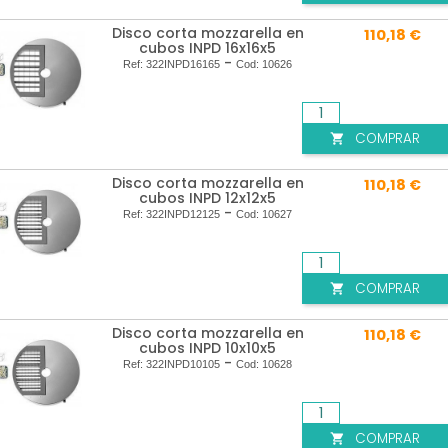
Disco corta mozzarella en
110,18 €
cubos INPD 16x16x5
-
Ref:
322INPD16165
Cod:
10626
COMPRAR

Disco corta mozzarella en
110,18 €
cubos INPD 12x12x5
-
Ref:
322INPD12125
Cod:
10627
COMPRAR

Disco corta mozzarella en
110,18 €
cubos INPD 10x10x5
-
Ref:
322INPD10105
Cod:
10628
COMPRAR
