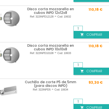
Disco corta mozzarella en
110,18 €
cubos INPD 12x12x8
-
Ref:
322INPD12128
Cod:
10632
COMPRAR

Disco corta mozzarella en
110,18 €
cubos INPD 10x10x8
-
Ref:
322INPD10108
Cod:
10633
COMPRAR

Cuchillo de corte P5 de 5mm
93,30 €
(para discos INPD)
-
Ref:
322INPD5
Cod:
10634
COMPRAR
