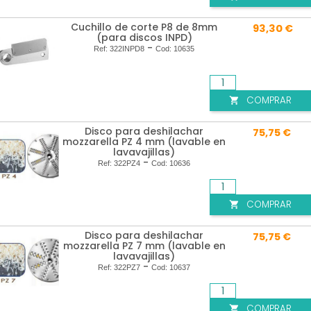
Cuchillo de corte P8 de 8mm
93,30 €
(para discos INPD)
-
Ref:
322INPD8
Cod:
10635
COMPRAR

Disco para deshilachar
75,75 €
mozzarella PZ 4 mm (lavable en
lavavajillas)
-
Ref:
322PZ4
Cod:
10636
COMPRAR

Disco para deshilachar
75,75 €
mozzarella PZ 7 mm (lavable en
lavavajillas)
-
Ref:
322PZ7
Cod:
10637
COMPRAR
