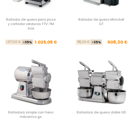
Rallador de queso para pizza
Rallador de queso Minichef
y cortador verduras FTV-TM
GT
Inox
Precio base
Precio
Pre
Pre
1.025,05 €
508,30 €
1.577,00 €
-35%
782,00 €
-35%
Ralladora simple con freno
Ralladora de queso doble GD
mécanico gs