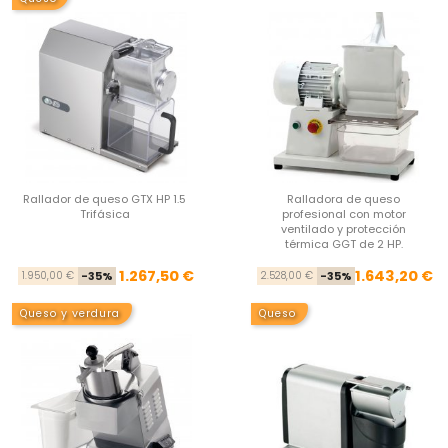
Rallador de queso GTX HP 1.5
Ralladora de queso
Trifásica
profesional con motor
ventilado y protección
térmica GGT de 2 HP.
Precio base
Precio
Pre
Pre
1.267,50 €
1.643,20 €
1.950,00 €
-35%
2.528,00 €
-35%
Queso y verdura
Queso