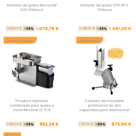
Rallador de queso Microchef
Rallador de queso GTX HP 2
GTX Trifásica
Trifásica
Precio base
Precio
Pre
Pre
1.075,75 €
1.461,20 €
1.655,00 €
-35%
2.248,00 €
-35%
Carne y queso
Mozzarella
Picadora rayadora
Cortador de mozarella
combinada para queso y
profesional de alta
carne Minichef 12 TCG
capacidad para deshilachar
Precio base
Precio
Pre
Pre
952,25 €
875,50 €
1.465,00 €
-35%
1.751,00 €
-50%
Queso