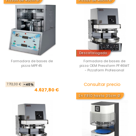
Pizzas de 45cm Ø
Pizzas de 46cm Ø
Descatalogado
Formadora de bases de
Formadora de bases de
pizza MPF45
pizza OEM Pressform PF46MT
- Pizzaform Profesional
Precio base
Precio
Pre
Consultar precio
7.713,00 €
-40%
4.627,80 €
En FRÍO hasta 35cm Ø