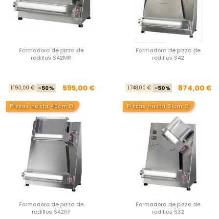
Formadora de pizza de
Formadora de pizza de
rodillos S42MR
rodillos S42
Precio base
Precio
Pre
Pre
595,00 €
874,00 €
1.190,00 €
-50%
1.748,00 €
-50%
Pizzas hasta 40cm Ø
Pizzas hasta 31cm Ø
Formadora de pizza de
Formadora de pizza de
rodillos S42RP
rodillos S32