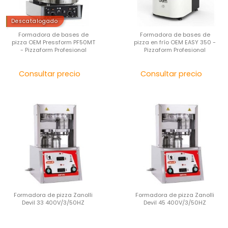
Descatalogado
Formadora de bases de
Formadora de bases de
pizza OEM Pressform PF50MT
pizza en frío OEM EASY 350 -
- Pizzaform Profesional
Pizzaform Profesional
Precio
Pre
Consultar precio
Consultar precio
Formadora de pizza Zanolli
Formadora de pizza Zanolli
Devil 33 400V/3/50HZ
Devil 45 400V/3/50HZ