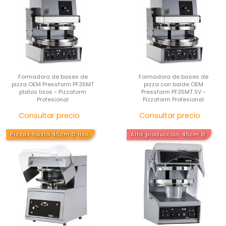
Formadora de bases de
Formadora de bases de
pizza OEM Pressform PF35MT
pizza con borde OEM
platos lisos - Pizzaform
Pressform PF35MT SV -
Profesional
Pizzaform Profesional
Precio
Pre
Consultar precio
Consultar precio
Pizzas hasta 45cm Ø liso
Alta producción 45cm Ø