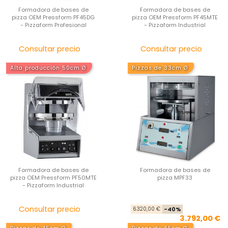
Formadora de bases de
Formadora de bases de
pizza OEM Pressform PF45DG
pizza OEM Pressform PF45MTE
- Pizzaform Profesional
- Pizzaform Industrial
Precio
Pre
Consultar precio
Consultar precio
Alta producción 50cm Ø
Pizzas de 33cm Ø
Formadora de bases de
Formadora de bases de
pizza OEM Pressform PF50MTE
pizza MPF33
- Pizzaform Industrial
Precio
Pre
Pre
Consultar precio
6.320,00 €
-40%
3.792,00 €