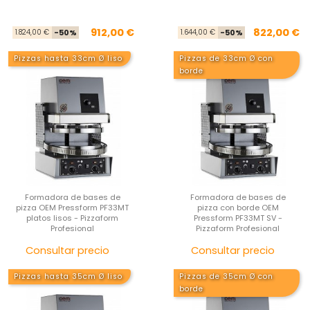
Precio base
Precio
Pre
Pre
912,00 €
822,00 €
1.824,00 €
-50%
1.644,00 €
-50%
Pizzas hasta 33cm Ø liso
Pizzas de 33cm Ø con
borde
Formadora de bases de
Formadora de bases de
pizza OEM Pressform PF33MT
pizza con borde OEM
platos lisos - Pizzaform
Pressform PF33MT SV -
Profesional
Pizzaform Profesional
Precio
Pre
Consultar precio
Consultar precio
Pizzas hasta 35cm Ø liso
Pizzas de 35cm Ø con
borde