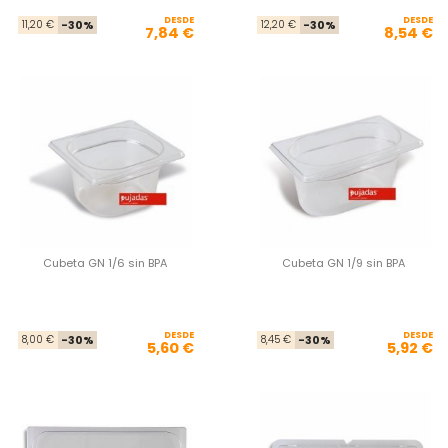
DESDE
Precio base
Precio
DESDE
Pre
Pre
11,20 €
-30%
12,20 €
-30%
7,84 €
8,54 €
Cubeta GN 1/6 sin BPA
Cubeta GN 1/9 sin BPA
DESDE
Precio base
Precio
DESDE
Pre
Pre
8,00 €
-30%
8,45 €
-30%
5,60 €
5,92 €