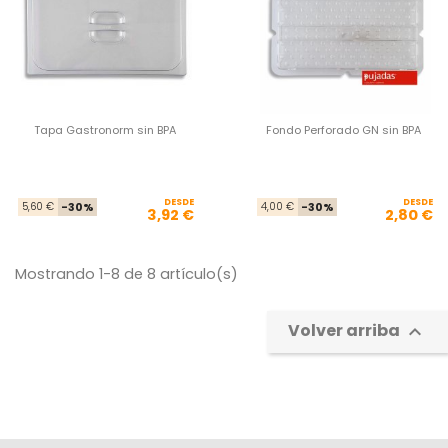
Tapa Gastronorm sin BPA
Fondo Perforado GN sin BPA
DESDE
Precio base
Precio
DESDE
Pre
Pre
5,60 €
-30%
4,00 €
-30%
3,92 €
2,80 €
Mostrando 1-8 de 8 artículo(s)
Volver arriba
