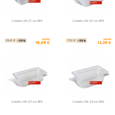
Cubeta GN 1/1 sin BPA
Cubeta GN 1/2 sin BPA
DESDE
Precio base
Precio
DESDE
Pre
Pre
26,40 €
-30%
17,50 €
-30%
18,48 €
12,25 €
Cubeta GN 1/3 sin BPA
Cubeta GN 1/4 sin BPA