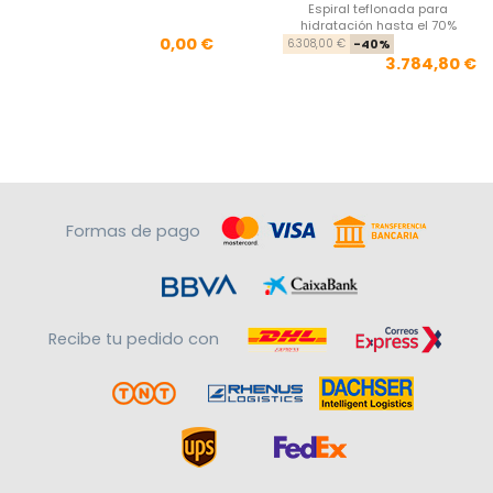
Espiral teflonada para
hidratación hasta el 70%
Precio
Pre
Pre
0,00 €
6.308,00 €
-40%
3.784,80 €
Formas de pago
Recibe tu pedido con