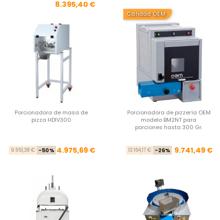
8.395,40 €
Calidad OEM
Porcionadora de masa de
Porcionadora de pizzería OEM
pizza HDIV300
modelo BM2NT para
porciones hasta 300 Gr.
Precio base
Precio
Pre
Pre
4.975,69 €
9.741,49 €
9.951,38 €
-50%
13.164,17 €
-26%