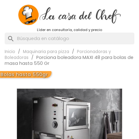
Líder en consultoría, calidad y precio
search
Inicio
Maquinaria para pizza
Porcionadoras y
Porciona boleadora MAXI 48 para bolas de
Boleadoras
masa hasta 550 Gr
Bolas hasta 550gr