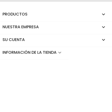
PRODUCTOS

NUESTRA EMPRESA

SU CUENTA

INFORMACIÓN DE LA TIENDA
keyboard_arrow_down