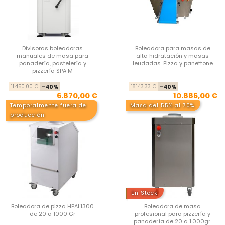
Divisoras boleadoras
Boleadora para masas de
manuales de masa para
alta hidratación y masas
panadería, pastelería y
leudadas. Pizza y panettone
pizzería SPA M
Precio base
Precio
Pre
Pre
11.450,00 €
-40%
18.143,33 €
-40%
6.870,00 €
10.886,00 €
Temporalmente fuera de
Masa del 55% al 70%
producción
En Stock
Boleadora de pizza HPAL1300
Boleadora de masa
de 20 a 1000 Gr
profesional para pizzería y
panadería de 20 a 1.000gr.