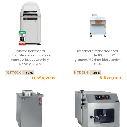
Divisora boleadora
Boleadora redondeadora
automática de masa para
circular de 100 a 1200
panadería, pastelería y
gramos. Máxima hidratación
pizzería SPA A
65%
Precio base
Precio
Pre
Pre
19.317,00 €
-40%
14.783,33 €
-40%
11.590,20 €
8.870,00 €