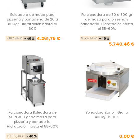
Boleadora de masa para
Porcionadora de 50 a 800 gr
pizzería y panadería de 20 a
de masa para pizzería y
800gr. Hidratación hasta el
panadería. Hidratación hasta
60%
el 55-60%
Precio base
Precio
Pre
Pre
4.261,76 €
7.102,94 €
-40%
9.567,44 €
-40%
5.740,46 €
Porcionadora Boleadora de
Boleadora Zanolli Giano
50 a 300 gr de masa para
400V/3/50HZ
pizzería y panadería.
Hidratación hasta el 55-60%
Precio base
Precio
Pre
0,00 €
13.992,34 €
-40%