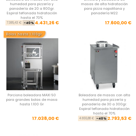
humedad para pizzería y
masas de alta hidratación
panadería de 20 a 800gr.
para pizza napolitana y
Espiral teflonada hidratación
panadería M22
hasta el 70%
Precio base
Precio
Pre
4.431,26 €
17.600,00 €
7.385,43 €
-40%
Bolas hasta 1.100gr
Porciona boleadora MAXI 50
Boleadora de masas con alta
para grandes bolas de masa
humedad para pizzería y
hasta 1.100 Gr
panadería de 30 a 300gr.
Espiral teflonada hidratación
hasta el 70%
Precio
Pre
Pre
17.038,00 €
2.793,53 €
4.655,88 €
-40%