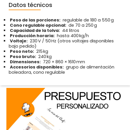
Datos técnicos
Peso de las porciones:
regulable de 180 a 550 g
Cono regulable opcional:
de 70 a 250 g
Capacidad de la tolva:
44 litros
Producción horaria:
hasta 400 kg/h
Voltaje:
230 V / 50 Hz (otros voltajes disponibles
bajo pedido)
Peso neto:
215 kg
Peso bruto:
240 kg
Dimensiones:
720 × 860 × 1610 mm
Accesorios disponibles:
grupo de alimentación
boleadora, cono regulable