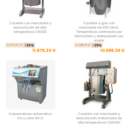
Cocedor con mezclador y
Cocedor a gas con
basculación de alta
mezclador de 330 Litros.
temperatura C802EI
Temperatura controlada por
termostato y doble pared con
aceite
Precio base
Precio
Pre
Pre
16.679,00 €
-30%
14.088,46 €
-25%
11.675,30 €
10.566,35 €
Cuececremas automatico
Cocedor con mezclador y
frio y calor 60 Lt
basculación motorizada de
alta temperatura C3002EI