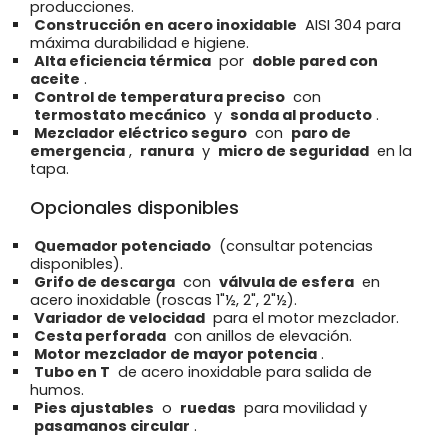
producciones.
Construcción en acero inoxidable
AISI 304 para
máxima durabilidad e higiene.
Alta eficiencia térmica
por
doble pared con
aceite
.
Control de temperatura preciso
con
termostato mecánico
y
sonda al producto
.
Mezclador eléctrico seguro
con
paro de
emergencia
,
ranura
y
micro de seguridad
en la
tapa.
Opcionales disponibles
Quemador potenciado
(consultar potencias
disponibles).
Grifo de descarga
con
válvula de esfera
en
acero inoxidable (roscas 1"½, 2", 2"½).
Variador de velocidad
para el motor mezclador.
Cesta perforada
con anillos de elevación.
Motor mezclador de mayor potencia
.
Tubo en T
de acero inoxidable para salida de
humos.
Pies ajustables
o
ruedas
para movilidad y
pasamanos circular
.