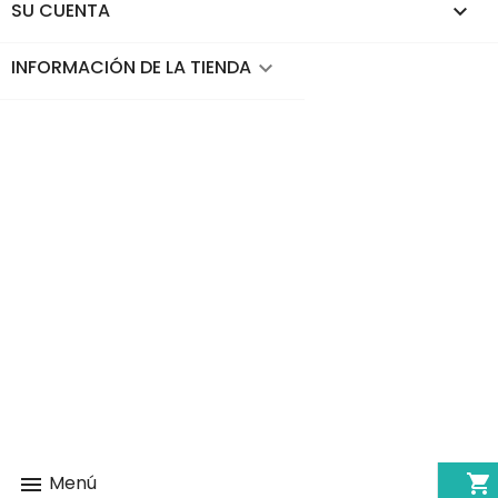
SU CUENTA

INFORMACIÓN DE LA TIENDA
keyboard_arrow_down
shopping_cart
Menú
