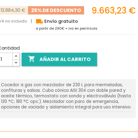
9.663,23 €
25% DE DESCUENTO
12.884,30 €
local_shipping
VA no incluido
Envío gratuito
a partir de 290€ + iva en península
Cantidad

AÑADIR AL CARRITO
Cocedor a gas con mezclador de 230 L para mermeladas,
confituras y salsas. Cuba cónica AISI 304 con doble pared y
aceite térmico, termostato con sonda y electroválvula (hasta
130 °C; 180 °C opc.). Mezclador con paro de emergencia,
opciones de vaciado y aislamiento integral para uso intensivo.