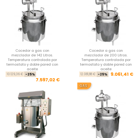
Cocedor a gas con
Cocedor a gas con
mezclador de 142 Litros.
mezclador de 200 Litros.
Temperatura controlada por
Temperatura controlada por
termostato y doble pared con
termostato y doble pared con
aceite
aceite
Precio base
Precio
Pre
Pre
9.061,41 €
10.129,36 €
-25%
12.081,88 €
-25%
7.597,02 €
GAS