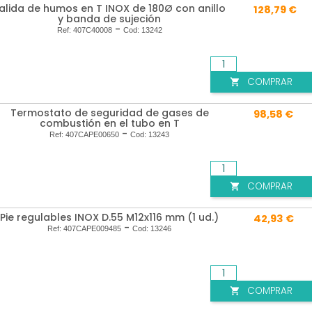
alida de humos en T INOX de 180Ø con anillo
128,79 €
y banda de sujeción
-
Ref:
407C40008
Cod:
13242
COMPRAR

Termostato de seguridad de gases de
98,58 €
combustión en el tubo en T
-
Ref:
407CAPE00650
Cod:
13243
COMPRAR

Pie regulables INOX D.55 M12x116 mm (1 ud.)
42,93 €
-
Ref:
407CAPE009485
Cod:
13246
COMPRAR
