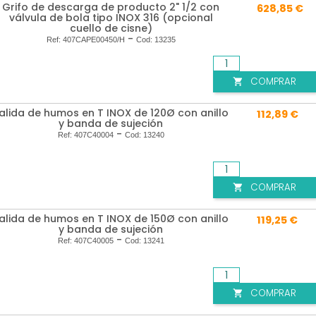
Grifo de descarga de producto 2" 1/2 con
628,85 €
válvula de bola tipo INOX 316 (opcional
cuello de cisne)
-
Ref:
407CAPE00450/H
Cod:
13235
COMPRAR

alida de humos en T INOX de 120Ø con anillo
112,89 €
y banda de sujeción
-
Ref:
407C40004
Cod:
13240
COMPRAR

alida de humos en T INOX de 150Ø con anillo
119,25 €
y banda de sujeción
-
Ref:
407C40005
Cod:
13241
COMPRAR
