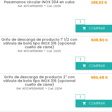
Pasamanos circular INOX 304 en cuba
265,53 €
-
Ref:
407CAPE00430
Cod:
13230
COMPRAR

Grifo de descarga de producto 1" 1/2 con
508,80 €
válvula de bola tipo INOX 316 (opcional
cuello de cisne)
-
Ref:
407CAPE00450
Cod:
13233
COMPRAR

Grifo de descarga de producto 2" con
560,48 €
válvula de bola tipo INOX 316 (opcional
cuello de cisne)
-
Ref:
407CAPE00450/E
Cod:
13234
COMPRAR
