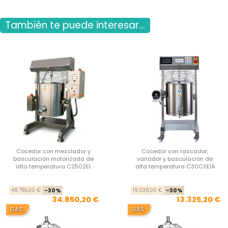
También te puede interesar...
Cocedor con mezclador y
Cocedor con rascador,
basculación motorizada de
variador y basculación de
alta temperatura C2502EI
alta temperatura C30CSEIA
Precio base
Precio
Pre
Pre
49.786,00 €
-30%
19.036,00 €
-30%
34.850,20 €
13.325,20 €
GAS
GAS