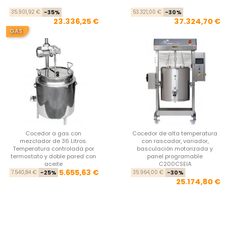
Precio base
Precio
Pre
Pre
35.901,92 €
-35%
53.321,00 €
-30%
23.336,25 €
37.324,70 €
GAS
Cocedor a gas con
Cocedor de alta temperatura
mezclador de 36 Litros.
con rascador, variador,
Temperatura controlada por
basculación motorizada y
termostato y doble pared con
panel programable
aceite
C200CSEIA
Precio base
Precio
Pre
Pre
5.655,63 €
7.540,84 €
-25%
35.964,00 €
-30%
25.174,80 €