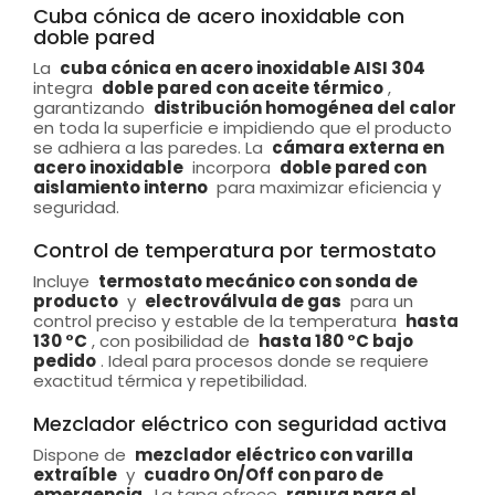
Cuba cónica de acero inoxidable con
doble pared
La
cuba cónica en acero inoxidable AISI 304
integra
doble pared con aceite térmico
,
garantizando
distribución homogénea del calor
en toda la superficie e impidiendo que el producto
se adhiera a las paredes. La
cámara externa en
acero inoxidable
incorpora
doble pared con
aislamiento interno
para maximizar eficiencia y
seguridad.
Control de temperatura por termostato
Incluye
termostato mecánico con sonda de
producto
y
electroválvula de gas
para un
control preciso y estable de la temperatura
hasta
130 °C
, con posibilidad de
hasta 180 °C bajo
pedido
. Ideal para procesos donde se requiere
exactitud térmica y repetibilidad.
Mezclador eléctrico con seguridad activa
Dispone de
mezclador eléctrico con varilla
extraíble
y
cuadro On/Off con paro de
emergencia
. La tapa ofrece
ranura para el