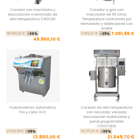
Cocedor con mezclador y
Cocedor a gas con
basculación motorizada de
mezclador de 115 Litros.
alta temperatura C4002EI
Temperatura controlada por
termostato y doble pared con
aceite
Precio base
Precio
Pre
Pre
7.051,65 €
65.643,00 €
-30%
9.402,20 €
-25%
45.950,10 €
Cuececremas automatico
Cocedor de alta temperatura
frio y calor 14 Lt
con rascador, variador,
basculación motorizada y
panel programable
C100CSEIA
Precio base
Precio
Pre
Pre
21.323,08 €
-35%
30.071,00 €
-30%
13.860,00 €
21.049,70 €