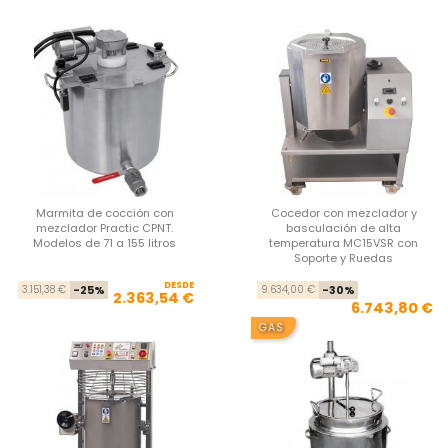
Marmita de cocción con
Cocedor con mezclador y
mezclador Practic CPNT.
basculación de alta
Modelos de 71 a 155 litros
temperatura MC15VSR con
Soporte y Ruedas
DESDE
Precio base
Precio
Pre
Pre
3.151,38 €
-25%
9.634,00 €
-30%
2.363,54 €
6.743,80 €
GAS