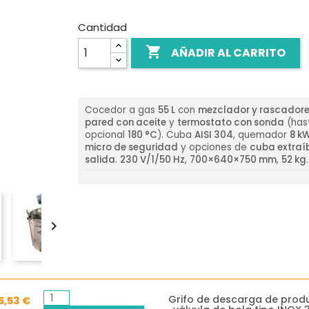
Cantidad

AÑADIR AL CARRITO
Cocedor a gas
55 L
con
mezclador y rascador
pared con aceite
y
termostato con sonda
(has
opcional
180 °C
). Cuba
AISI 304
, quemador
8 k
micro de seguridad
y opciones de
cuba extraí
salida
.
230 V/1/50 Hz
,
700×640×750 mm
,
52 kg
.

Grifo de descarga de produ
5,53 €