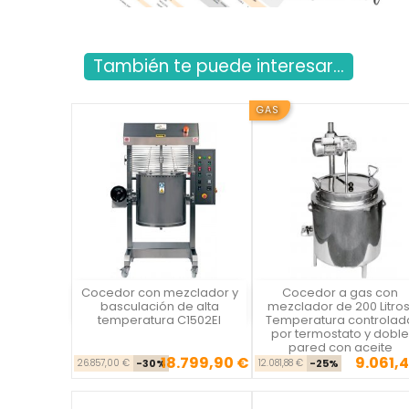
También te puede interesar...
GAS
Cocedor con mezclador y
Cocedor a gas con
Vista rápida
Vista rápida

basculación de alta
mezclador de 200 Litros
temperatura C1502EI
Temperatura controlad
por termostato y doble
pared con aceite
18.799,90 €
9.061,4
Precio base
Precio
Precio ba
Pre
26.857,00 €
-30%
12.081,88 €
-25%