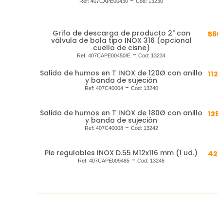
-
Ref:
407CAPE00430
Cod:
13230
Grifo de descarga de producto 2" con
56
válvula de bola tipo INOX 316 (opcional
cuello de cisne)
-
Ref:
407CAPE00450/E
Cod:
13234
Salida de humos en T INOX de 120Ø con anillo
11
y banda de sujeción
-
Ref:
407C40004
Cod:
13240
Salida de humos en T INOX de 180Ø con anillo
12
y banda de sujeción
-
Ref:
407C40008
Cod:
13242
Pie regulables INOX D.55 M12x116 mm (1 ud.)
42
-
Ref:
407CAPE009485
Cod:
13246