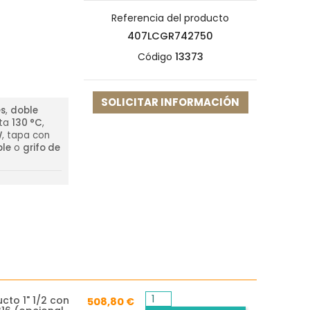
Referencia del producto
407LCGR742750
Código
13373
SOLICITAR INFORMACIÓN
es
,
doble
ta
130 °C
,
W
, tapa con
ble
o
grifo de
cto 1" 1/2 con
508,80 €