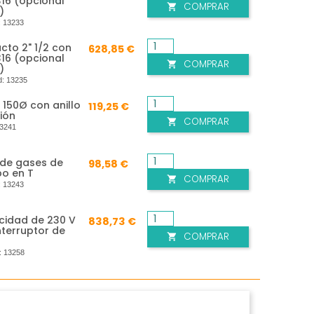
316 (opcional
COMPRAR

)
:
13233
cto 2" 1/2 con
628,85 €
316 (opcional
COMPRAR

)
d:
13235
 150Ø con anillo
119,25 €
ión
COMPRAR

3241
 de gases de
98,58 €
bo en T
COMPRAR

:
13243
ocidad de 230 V
838,73 €
nterruptor de
COMPRAR

:
13258