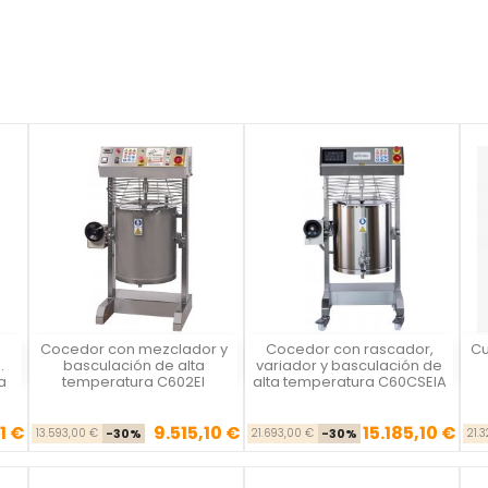
Cocedor con mezclador y
Cocedor con rascador,
Cu
Vista rápida
Vista rápida



.
basculación de alta
variador y basculación de
a
temperatura C602EI
alta temperatura C60CSEIA
1 €
9.515,10 €
15.185,10 €
se
cio
Precio base
Precio
Precio base
Precio
13.593,00 €
-30%
21.693,00 €
-30%
21.