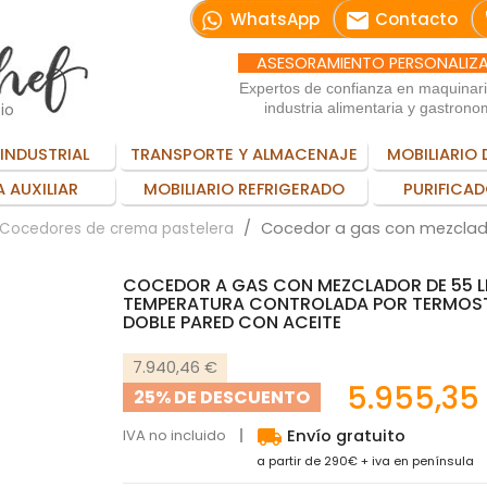
email
WhatsApp
Contacto
ASESORAMIENTO PERSONALIZ
Expertos de confianza en maquinar
io
industria alimentaria y gastrono
INDUSTRIAL
TRANSPORTE Y ALMACENAJE
MOBILIARIO 
 AUXILIAR
MOBILIARIO REFRIGERADO
PURIFICAD
Cocedor a gas con mezclado
Cocedores de crema pastelera
COCEDOR A GAS CON MEZCLADOR DE 55 L
TEMPERATURA CONTROLADA POR TERMOS
DOBLE PARED CON ACEITE
7.940,46 €
5.955,35
25% DE DESCUENTO
local_shipping
IVA no incluido
Envío gratuito
a partir de 290€ + iva en península