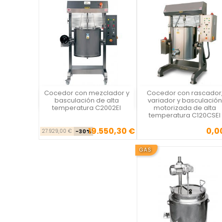
Cocedor con mezclador y
Cocedor con rascador
Vista rápida
Vista rápida

basculación de alta
variador y basculación
temperatura C2002EI
motorizada de alta
temperatura C120CSEI
19.550,30 €
0,0
Precio base
Precio
Precio
27.929,00 €
-30%
GAS