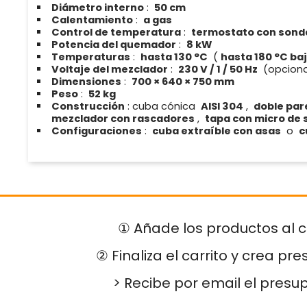
Diámetro interno
:
50 cm
Calentamiento
:
a gas
Control de temperatura
:
termostato con sond
Potencia del quemador
:
8 kW
Temperaturas
:
hasta 130 °C
(
hasta 180 °C ba
Voltaje del mezclador
:
230 V / 1 / 50 Hz
(opciona
Dimensiones
:
700 × 640 × 750 mm
Peso
:
52 kg
Construcción
: cuba cónica
AISI 304
,
doble par
mezclador con rascadores
,
tapa con micro de 
Configuraciones
:
cuba extraíble con asas
o
c
① Añade los productos al c
② Finaliza el carrito y crea pr
> Recibe por email el presu