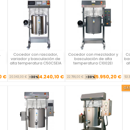
,
Cocedor con rascador,
Cocedor con mezclador y
Co
Vista rápida
Vista rápida



variador y basculación de
basculación de alta
ba
alta temperatura C50CSEIA
temperatura C1002EI
a
0 €
14.240,10 €
15.950,20 €
Precio base
Precio
Precio base
Precio
20.343,00 €
-30%
22.786,00 €
-30%
53.
GA