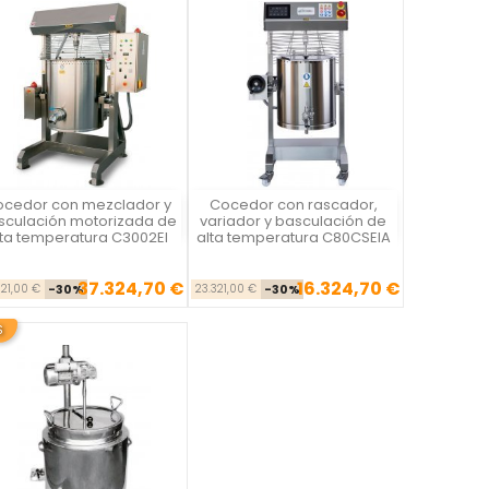
cedor con mezclador y
Cocedor con rascador,
Vista rápida
Vista rápida


sculación motorizada de
variador y basculación de
lta temperatura C3002EI
alta temperatura C80CSEIA
37.324,70 €
16.324,70 €
Precio base
Precio
Precio base
Precio
321,00 €
-30%
23.321,00 €
-30%
S