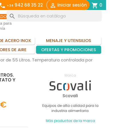
call

shopping_cart
942 68 35 22
Iniciar sesión
0
+34
search
ADO
ia para
mía
DE ACERO INOX
MENAJE Y UTENSILIOS
ORES DE AIRE
OFERTAS Y PROMOCIONES
r de 55 Litros. Temperatura controlada por
ITROS.
Marca
TATO Y
Scovali
 €
Equipos de alta calidad para la
industria alimentaria.
Más productos de la marca