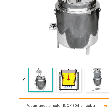

Pasamanos circular INOX 304 en cuba
26