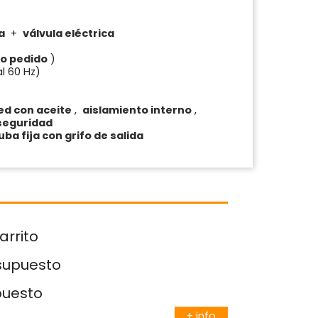
a
+
válvula eléctrica
jo pedido
)
l 60 Hz)
ed con aceite
,
aislamiento interno
,
seguridad
uba fija con grifo de salida
arrito
esupuesto
puesto
+ info