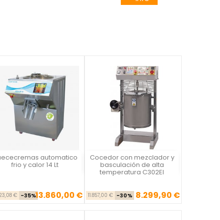
ececremas automatico
Cocedor con mezclador y
Vista rápida
Vista rápida


frio y calor 14 Lt
basculación de alta
temperatura C302EI
13.860,00 €
8.299,90 €
Precio base
Precio
Precio base
Precio
323,08 €
-35%
11.857,00 €
-30%