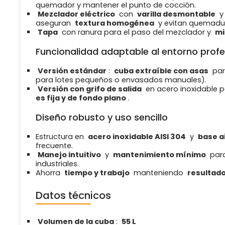
quemador y mantener el punto de cocción.
Mezclador eléctrico
con
varilla desmontable
aseguran
textura homogénea
y evitan quemadu
Tapa
con ranura para el paso del mezclador y
mi
Funcionalidad adaptable al entorno profe
Versión estándar
:
cuba extraíble con asas
par
para lotes pequeños o envasados manuales).
Versión con grifo de salida
en acero inoxidable p
es fija y de fondo plano
.
Diseño robusto y uso sencillo
Estructura en
acero inoxidable AISI 304
y
base a
frecuente.
Manejo intuitivo
y
mantenimiento mínimo
para
industriales.
Ahorra
tiempo y trabajo
manteniendo
resultad
Datos técnicos
Volumen de la cuba
:
55 L