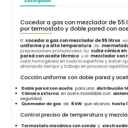
Descripción
Cocedor a gas con mezclador de 55 l
por termostato y doble pared con ace
El
cocedor a gas con mezclador de 55 litros
es
uniforme y a alta temperatura
de
mermeladas
preparaciones profesionales. Su
cuba cónica en 
pared con aceite térmico
y el
mezclador con 
calor homogénea en toda la superficie y evitan q
ahorrando tiempo y trabajo en procesos repetitiv
Cocción uniforme con doble pared y acei
Doble pared con aceite
para una
distribución 
Cámara externa
en acero inoxidable con
aislam
seguridad.
Quemador de gas
de
8 kW
que alcanza
hasta 
Control preciso de temperatura y mezcla
Termostato mecánico con sonda
y
electroválv