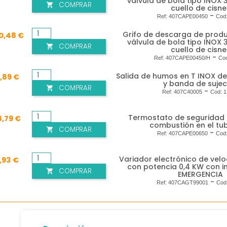
válvula de bola tipo INOX 
COMPRAR

cuello de cisne
-
Ref:
407CAPE00450
Cod
Grifo de descarga de produ
0,48 €
válvula de bola tipo INOX 
COMPRAR

cuello de cisne
-
Ref:
407CAPE00450/H
Co
Salida de humos en T INOX de
2,89 €
y banda de sujec
COMPRAR

-
Ref:
407C40005
Cod:
1
Termostato de seguridad
8,79 €
combustión en el tu
COMPRAR

-
Ref:
407CAPE00650
Cod
Variador electrónico de vel
,93 €
con potencia 0,4 KW con i
COMPRAR

EMERGENCIA
-
Ref:
407CAGT99001
Cod