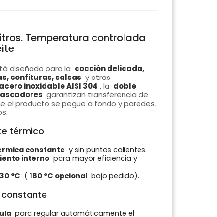
itros. Temperatura controlada
ite
tá diseñado para la
cocción delicada,
, confituras, salsas
y otras
acero inoxidable AISI 304
, la
doble
rascadores
garantizan transferencia de
ue el producto se pegue a fondo y paredes,
os.
te térmico
térmica constante
y sin puntos calientes.
iento interno
para mayor eficiencia y
130 °C
(
180 °C opcional
bajo pedido).
 constante
ula
para regular automáticamente el