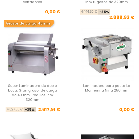
cortadores
inox rugosos de 320mm
Precio
Pre
Pre
0,00 €
4.444,50 €
-35%
2.888,93 €
Grosor de carga 40mm
Super Laminadora de doble
Laminadora para pasta La
boca. Gran grosor de carga
Monferrina Nina 250 mm
de 40 mm-Rodillos inox
320mm
Precio base
Precio
Pre
2.617,91 €
0,00 €
4.027,56 €
-35%