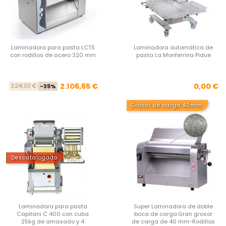
Laminadora para pasta LCTS
Laminadora automática de
con rodillos de acero 320 mm
pasta La Monferrina Pidue
Precio base
Precio
Pre
2.106,65 €
0,00 €
3.241,00 €
-35%
Grosor de carga 40mm
Descatalogado
Laminadora para pasta
Super Laminadora de doble
Capitani C 400 con cuba
boca de carga.Gran grosor
25kg de amasado y 4
de carga de 40 mm-Rodillos