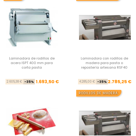
Laminadora de rodillos de
Laminadora con rodillos de
acero ISPT 400 mm para
madera para pasta o
corta pasta
repostería artesana RSF40
Precio base
Precio
Pre
Pre
1.693,50 €
2.785,25 €
2.605,38 €
-35%
4.285,00 €
-35%
RODILLOS DE MADERA