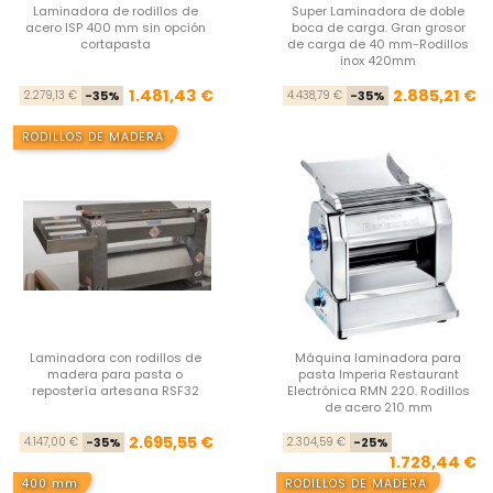
Laminadora de rodillos de
Super Laminadora de doble
acero ISP 400 mm sin opción
boca de carga. Gran grosor
cortapasta
de carga de 40 mm-Rodillos
inox 420mm
Precio base
Precio
Pre
Pre
1.481,43 €
2.885,21 €
2.279,13 €
-35%
4.438,79 €
-35%
RODILLOS DE MADERA
Laminadora con rodillos de
Máquina laminadora para
madera para pasta o
pasta Imperia Restaurant
repostería artesana RSF32
Electrónica RMN 220. Rodillos
de acero 210 mm
Precio base
Precio
Pre
Pre
2.695,55 €
4.147,00 €
-35%
2.304,59 €
-25%
1.728,44 €
400 mm
RODILLOS DE MADERA