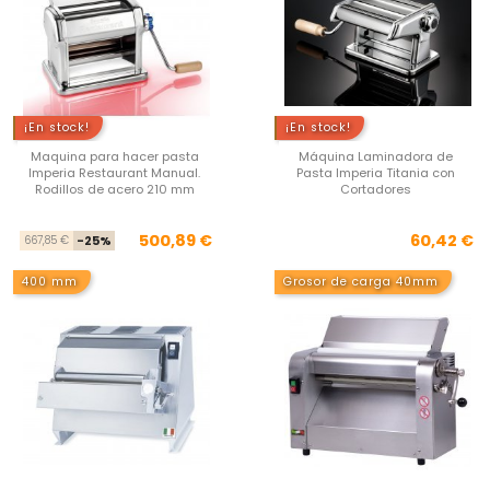
¡En stock!
¡En stock!
Maquina para hacer pasta
Máquina Laminadora de
Imperia Restaurant Manual.
Pasta Imperia Titania con
Rodillos de acero 210 mm
Cortadores
Precio base
Precio
Pre
500,89 €
60,42 €
667,85 €
-25%
400 mm
Grosor de carga 40mm