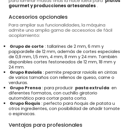
para laminar masas finas la hace ideal para
platos
gourmet y producciones artesanales
.
Accesorios opcionales
Para ampliar sus funcionalidades, la máquina
admite una amplia gama de accesorios de fácil
acoplamiento:
Grupo de corte
: tallarines de 2 mm, 6 mm y
pappardelle de 12 mm, además de cortes especiales
de 0,9 mm, 1,5 mm, 4 mm, 8 mm y 24 mm. También
disponibles cortes festoneados de 12 mm, 18 mm y
24 mm.
Grupo Raviolis
: permite preparar raviolis en cintas
de varios tamaños con rellenos de queso, carne o
verduras.
Grupo Prensa
: para producir
pasta extruída
en
diferentes formatos, con cuchillo giratorio
automático para cortar pasta corta.
Grupo Ñoquis
: perfecto para ñoquis de patata u
otros ingredientes, con posibilidad de añadir tomate
o espinacas.
Ventajas para profesionales