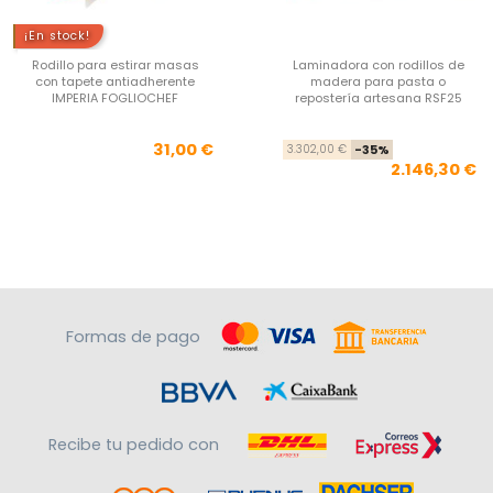
¡En stock!
Rodillo para estirar masas
Laminadora con rodillos de
con tapete antiadherente
madera para pasta o
IMPERIA FOGLIOCHEF
repostería artesana RSF25
Precio
Pre
Pre
31,00 €
3.302,00 €
-35%
2.146,30 €
Formas de pago
Recibe tu pedido con