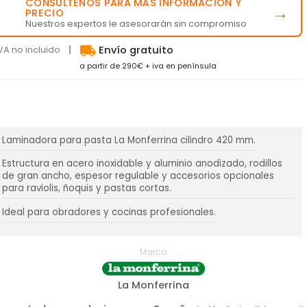
CONSÚLTENOS PARA MÁS INFORMACIÓN Y
💬
→
PRECIO
Nuestros expertos le asesorarán sin compromiso
local_shipping
VA no incluido
Envío gratuito
a partir de 290€ + iva en península
Laminadora para pasta La Monferrina cilindro 420 mm.
Estructura en acero inoxidable y aluminio anodizado, rodillos
de gran ancho, espesor regulable y accesorios opcionales
para raviolis, ñoquis y pastas cortas.
Ideal para obradores y cocinas profesionales.
Marca
La Monferrina