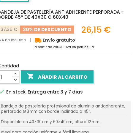
BANDEJA DE PASTELERÍA ANTIADHERENTE PERFORADA -
BORDE 45º DE 40X30 O 60X40
26,15 €
30% DE DESCUENTO
37,35 €
local_shipping
VA no incluido
Envío gratuito
a partir de 290€ + iva en península
Cantidad

AÑADIR AL CARRITO

En stock. Entrega entre 3 y 7 días
Bandeja de pastelería profesional de aluminio antiadherente,
perforada Ø 3 mm con borde inclinado a 45º.
Disponible en 40×30 cm y 60×40 cm, altura 12 mm.
Ideal para cocción uniforme y fácil limpieza.