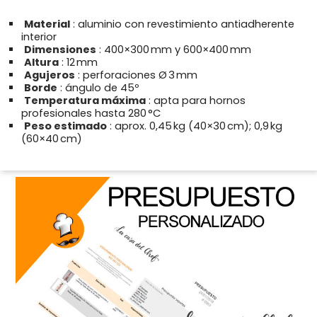
Material
: aluminio con revestimiento antiadherente
interior
Dimensiones
: 400×300 mm y 600×400 mm
Altura
: 12 mm
Agujeros
: perforaciones Ø 3 mm
Borde
: ángulo de 45º
Temperatura máxima
: apta para hornos
profesionales hasta 280 °C
Peso estimado
: aprox. 0,45 kg (40×30 cm); 0,9 kg
(60×40 cm)