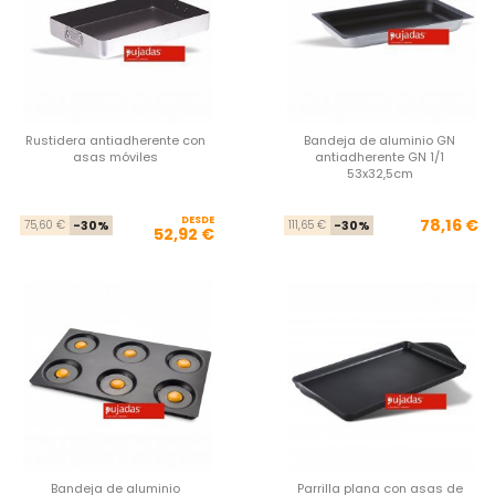
Rustidera antiadherente con
Bandeja de aluminio GN
asas móviles
antiadherente GN 1/1
53x32,5cm
DESDE
Precio base
Precio
Pre
Pre
78,16 €
75,60 €
-30%
111,65 €
-30%
52,92 €
Bandeja de aluminio
Parrilla plana con asas de