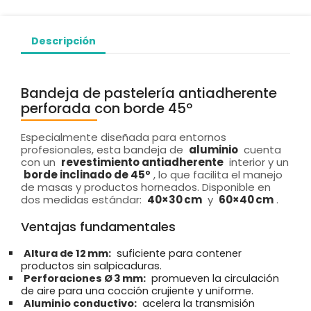
Descripción
Bandeja de pastelería antiadherente
perforada con borde 45º
Especialmente diseñada para entornos
profesionales, esta bandeja de
aluminio
cuenta
con un
revestimiento antiadherente
interior y un
borde inclinado de 45º
, lo que facilita el manejo
de masas y productos horneados. Disponible en
dos medidas estándar:
40×30 cm
y
60×40 cm
.
Ventajas fundamentales
Altura de 12 mm:
suficiente para contener
productos sin salpicaduras.
Perforaciones Ø 3 mm:
promueven la circulación
de aire para una cocción crujiente y uniforme.
Aluminio conductivo:
acelera la transmisión