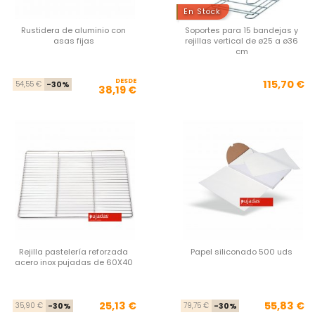
En Stock
Rustidera de aluminio con
Soportes para 15 bandejas y
asas fijas
rejillas vertical de ø25 a ø36
cm
DESDE
Precio base
Precio
Pre
115,70 €
54,55 €
-30%
38,19 €
Rejilla pastelería reforzada
Papel siliconado 500 uds
acero inox pujadas de 60X40
Precio base
Precio
Pre
Pre
25,13 €
55,83 €
35,90 €
-30%
79,75 €
-30%