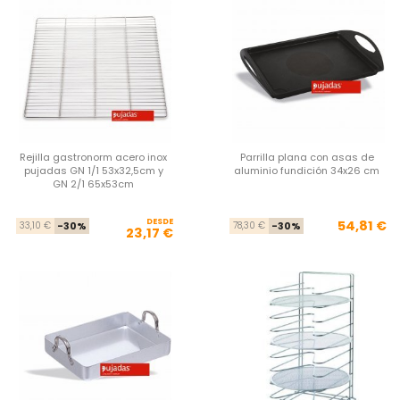
Rejilla gastronorm acero inox
Parrilla plana con asas de
pujadas GN 1/1 53x32,5cm y
aluminio fundición 34x26 cm
GN 2/1 65x53cm
DESDE
Precio base
Precio
Pre
Pre
54,81 €
33,10 €
-30%
78,30 €
-30%
23,17 €