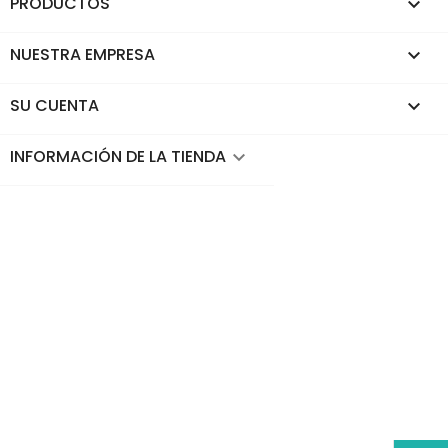
PRODUCTOS

NUESTRA EMPRESA

SU CUENTA

INFORMACIÓN DE LA TIENDA
keyboard_arrow_down