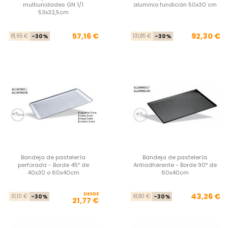
multiunidades GN 1/1
aluminio fundición 50x30 cm
53x32,5cm
Precio base
Precio
Pre
Pre
57,16 €
92,30 €
81,65 €
-30%
131,85 €
-30%
Bandeja de pastelería
Bandeja de pastelería
perforada - Borde 45º de
Antiadherente - Borde 90º de
40x30 o 60x40cm
60x40cm
DESDE
Precio base
Precio
Pre
Pre
43,26 €
31,10 €
-30%
61,80 €
-30%
21,77 €