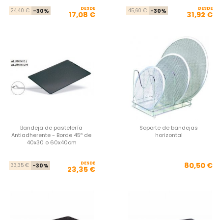
DESDE
Precio base
Precio
DESDE
Pre
Pre
24,40 €
-30%
45,60 €
-30%
17,08 €
31,92 €
Bandeja de pastelería
Soporte de bandejas
Antiadherente - Borde 45º de
horizontal
40x30 o 60x40cm
DESDE
Precio base
Precio
Pre
80,50 €
33,35 €
-30%
23,35 €