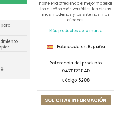
hostelería ofreciendo el mejor material,
los diseños más versátiles, las piezas
más modernas y los sistemas más
eficaces.
 para
Más productos de la marca
stimiento
Fabricado en
España
piar.
Referencia del producto
g.
047P122040
Código
5208
SOLICITAR INFORMACIÓN