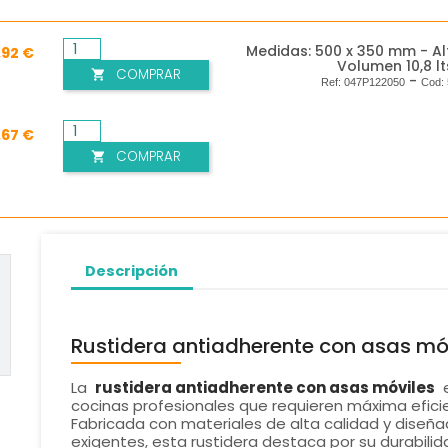
Medidas: 500 x 350 mm - Al
,92 €
Volumen 10,8 lt
COMPRAR

-
Ref:
047P122050
Cod:
,67 €
COMPRAR

Descripción
Rustidera antiadherente con asas móv
La
rustidera antiadherente con asas móviles
e
cocinas profesionales que requieren máxima eficien
Fabricada con materiales de alta calidad y dise
exigentes, esta rustidera destaca por su durabili