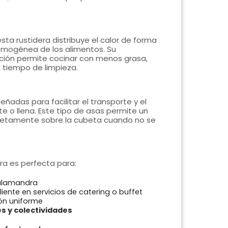
esta rustidera distribuye el calor de forma
homogénea de los alimentos. Su
ción permite cocinar con menos grasa,
l tiempo de limpieza.
eñadas para facilitar el transporte y el
te o llena. Este tipo de asas permite un
letamente sobre la cubeta cuando no se
era es perfecta para:
alamandra
iente en servicios de catering o buffet
ón uniforme
s y colectividades