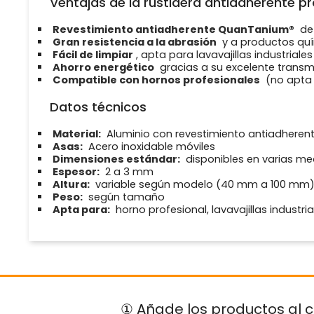
Ventajas de la rustidera antiadherente pr
Revestimiento antiadherente QuanTanium®
de 
Gran resistencia a la abrasión
y a productos qu
Fácil de limpiar
, apta para lavavajillas industriales
Ahorro energético
gracias a su excelente transm
Compatible con hornos profesionales
(no apta 
Datos técnicos
Material:
Aluminio con revestimiento antiadhere
Asas:
Acero inoxidable móviles
Dimensiones estándar:
disponibles en varias medi
Espesor:
2 a 3 mm
Altura:
variable según modelo (40 mm a 100 mm
Peso:
según tamaño
Apta para:
horno profesional, lavavajillas industria
① Añade los productos al c