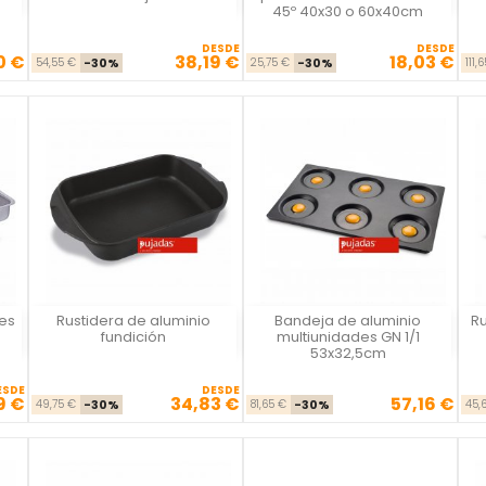
45º 40x30 o 60x40cm
DESDE
DESDE
0 €
38,19 €
18,03 €
Precio base
Precio
Precio base
Precio
54,55 €
-30%
25,75 €
-30%
111,
les
Rustidera de aluminio
Bandeja de aluminio
Ru
Vista rápida
Vista rápida



fundición
multiunidades GN 1/1
53x32,5cm
ESDE
DESDE
9 €
34,83 €
57,16 €
se
cio
Precio base
Precio
Precio base
Precio
49,75 €
-30%
81,65 €
-30%
45,