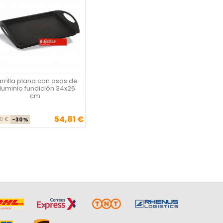
rrilla plana con asas de
Vista rápida

luminio fundición 34x26
cm
54,81 €
Precio base
Precio
30 €
-30%