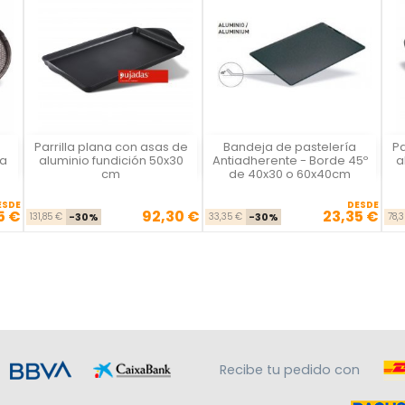
Parrilla plana con asas de
Bandeja de pastelería
Pa
Vista rápida
Vista rápida



za
aluminio fundición 50x30
Antiadherente - Borde 45º
a
cm
de 40x30 o 60x40cm
ESDE
DESDE
5 €
92,30 €
23,35 €
Precio base
Precio
Precio base
Precio
131,85 €
-30%
33,35 €
-30%
78,
Recibe tu pedido con