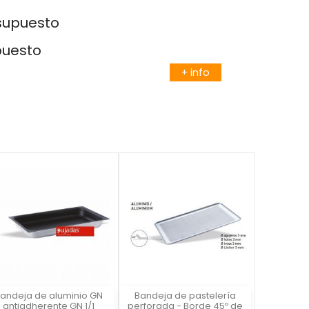
esupuesto
puesto
+ info
andeja de aluminio GN
Bandeja de pastelería
Vista rápida
Vista rápida


antiadherente GN 1/1
perforada - Borde 45º de