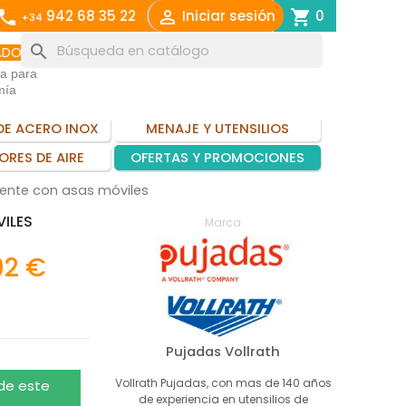
call

shopping_cart
942 68 35 22
Iniciar sesión
0
+34
search
ADO
ia para
mía
DE ACERO INOX
MENAJE Y UTENSILIOS
ORES DE AIRE
OFERTAS Y PROMOCIONES
rente con asas móviles
ILES
Marca
92 €
Pujadas Vollrath
Vollrath Pujadas, con mas de 140 años
 de este
de experiencia en utensilios de