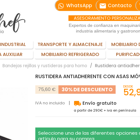
email
WhatsApp
Contacto
ASESORAMIENTO PERSONALIZ
Expertos de confianza en maquinar
io
industria alimentaria y gastrono
INDUSTRIAL
TRANSPORTE Y ALMACENAJE
MOBILIARIO 
 AUXILIAR
MOBILIARIO REFRIGERADO
PURIFICAD
Rustidera antiadhe
Bandejas rejillas y rustideras para horno
RUSTIDERA ANTIADHERENTE CON ASAS MÓV
DESDE
30% DE DESCUENTO
75,60 €
52,
local_shipping
IVA no incluido
Envío gratuito
a partir de 290€ + iva en península
Seleccione una de las diferentes opciones
artículo para su compra