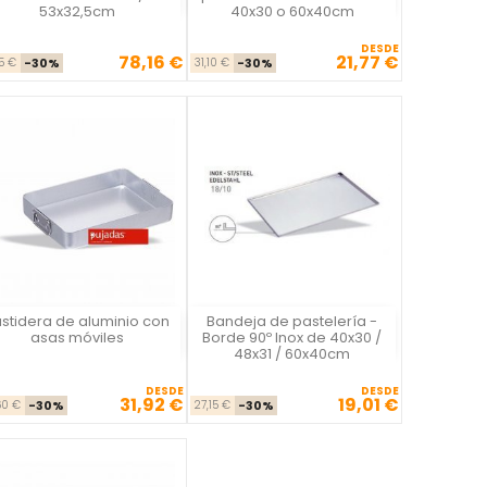
53x32,5cm
40x30 o 60x40cm
DESDE
78,16 €
21,77 €
Precio base
Precio
Precio base
Precio
65 €
-30%
31,10 €
-30%
stidera de aluminio con
Bandeja de pastelería -
Vista rápida
Vista rápida


asas móviles
Borde 90º Inox de 40x30 /
48x31 / 60x40cm
DESDE
DESDE
31,92 €
19,01 €
Precio base
Precio
Precio base
Precio
60 €
-30%
27,15 €
-30%