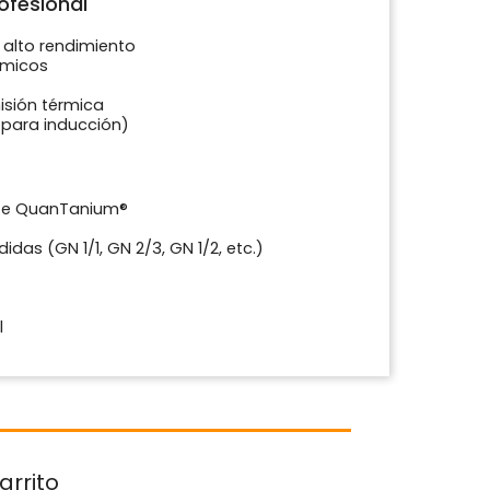
ofesional
alto rendimiento
ímicos
isión térmica
para inducción)
nte QuanTanium®
das (GN 1/1, GN 2/3, GN 1/2, etc.)
)
l
arrito