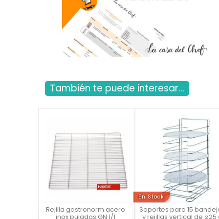
También te puede interesar...
En Stock
Rejilla gastronorm acero
Soportes para 15 bandej
Vista rápida
Vista rápida

inox pujadas GN 1/1
y rejillas vertical de ø25