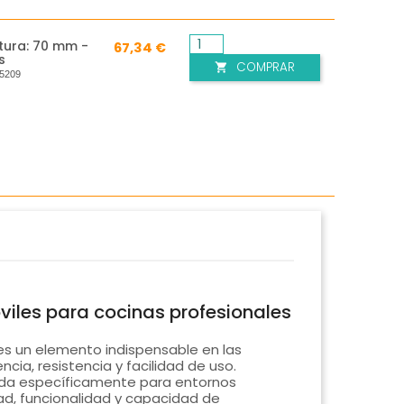
tura: 70 mm -
67,34 €
s
COMPRAR

5209
iles para cocinas profesionales
s un elemento indispensable en las
cia, resistencia y facilidad de uso.
ñada específicamente para entornos
dad, funcionalidad y capacidad de