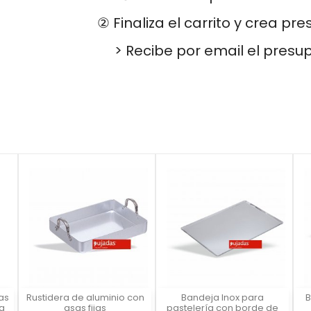
② Finaliza el carrito y crea pr
> Recibe por email el presu
as
Rustidera de aluminio con
Bandeja Inox para
B
Vista rápida
Vista rápida



 a
asas fijas
pastelería con borde de