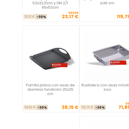
53x32,5cm y GN 2/1
ø36 cm
65x53cm
DESDE
23,17 €
115,7
Precio base
Precio
Precio
33,10 €
-30%
Parrilla plana con asas de
Rustidera con asas móvi
Vista rápida
Vista rápida

aluminio fundición 25x25
inox
cm
D
38,15 €
71,8
Precio base
Precio
Precio ba
Pre
54,50 €
-30%
102,70 €
-30%