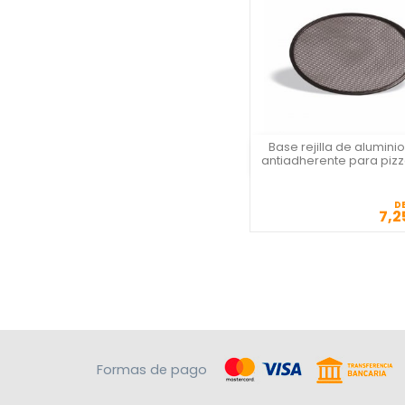
Base rejilla de aluminio
Vista rápida
antiadherente para piz
D
7,2
Precio
Formas de pago