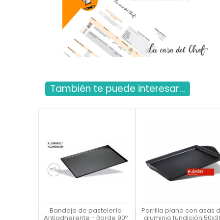
También te puede interesar...
Bandeja de pastelería
Parrilla plana con asas 
Vista rápida
Vista rápida

Antiadherente - Borde 90º
aluminio fundición 50x3