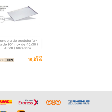
andeja de pastelería -
Vista rápida

orde 90º Inox de 40x30 /
48x31 / 60x40cm
DESDE
19,01 €
Precio base
Precio
5 €
-30%