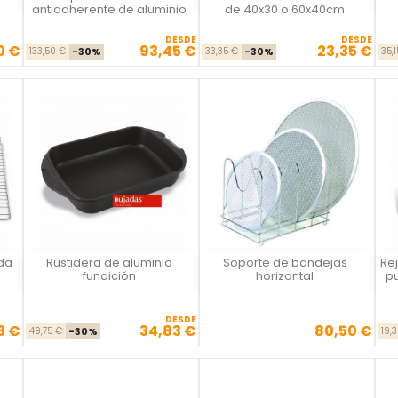
antiadherente de aluminio
de 40x30 o 60x40cm
DESDE
DESDE
0 €
93,45 €
23,35 €
se
io
Precio base
Precio
Precio base
Precio
133,50 €
-30%
33,35 €
-30%
35,
ada
Rustidera de aluminio
Soporte de bandejas
Rej
Vista rápida
Vista rápida



fundición
horizontal
p
DESDE
3 €
34,83 €
80,50 €
se
cio
Precio base
Precio
Precio
49,75 €
-30%
19,