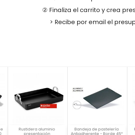
② Finaliza el carrito y crea pr
> Recibe por email el presu
de
Rustidera aluminio
Bandeja de pastelería
Vista rápida
Vista rápida



0
presentación
Antiadherente - Borde 45º