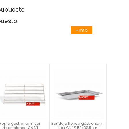
esupuesto
puesto
+ info
Rejilla gastronorm con
Bandeja honda gastronorm
Vista rápida
Vista rápida


rilsan blanco GN 1/1
inox GN 1/1 53x32,5cm