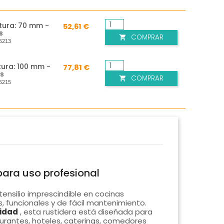
tura: 70 mm -
52,61 €
s
COMPRAR

5213
tura: 100 mm -
77,81 €
ts
COMPRAR

5215
para uso profesional
tensilio imprescindible en cocinas
, funcionales y de fácil mantenimiento.
lidad
, esta rustidera está diseñada para
urantes, hoteles, caterings, comedores