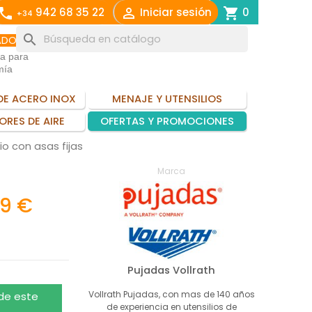
call

shopping_cart
942 68 35 22
Iniciar sesión
0
+34
search
ADO
ia para
mía
DE ACERO INOX
MENAJE Y UTENSILIOS
ORES DE AIRE
OFERTAS Y PROMOCIONES
io con asas fijas
Marca
19 €
Pujadas Vollrath
Vollrath Pujadas, con mas de 140 años
 de este
de experiencia en utensilios de