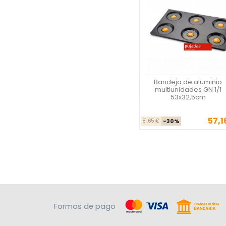
Bandeja de aluminio
Vista rápida
multiunidades GN 1/1
53x32,5cm
57,1
Precio ba
Prec
81,65 €
-30%
Formas de pago