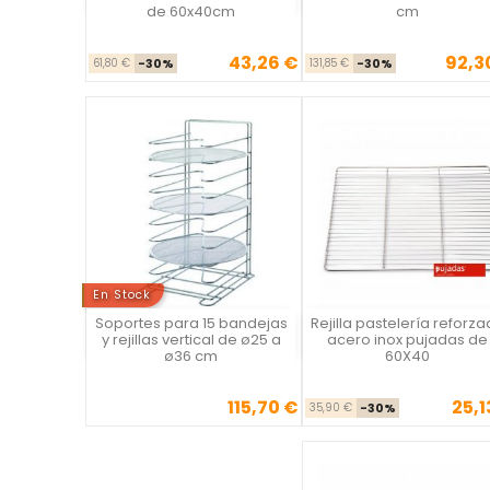
de 60x40cm
cm
43,26 €
92,3
Precio base
Precio
Precio ba
Prec
61,80 €
-30%
131,85 €
-30%
En Stock
Soportes para 15 bandejas
Rejilla pastelería reforz
Vista rápida
Vista rápida

y rejillas vertical de ø25 a
acero inox pujadas de
ø36 cm
60X40
115,70 €
25,1
Precio
Precio ba
Pre
35,90 €
-30%