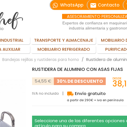
email
WhatsApp
Contacto
ASESORAMIENTO PERSONALIZ
Expertos de confianza en maquinar
io
industria alimentaria y gastrono
INDUSTRIAL
TRANSPORTE Y ALMACENAJE
MOBILIARIO 
 AUXILIAR
MOBILIARIO REFRIGERADO
PURIFICAD
Rustidera de alumin
Bandejas rejillas y rustideras para horno
RUSTIDERA DE ALUMINIO CON ASAS FIJAS
DESDE
30% DE DESCUENTO
54,55 €
38,
local_shipping
IVA no incluido
Envío gratuito
a partir de 290€ + iva en península
Seleccione una de las diferentes opciones
artículo para su compra