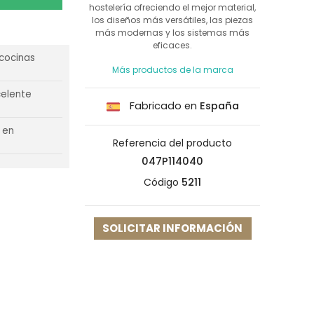
hostelería ofreciendo el mejor material,
los diseños más versátiles, las piezas
más modernas y los sistemas más
eficaces.
 cocinas
Más productos de la marca
celente
Fabricado en
España
 en
Referencia del producto
047P114040
Código
5211
SOLICITAR INFORMACIÓN