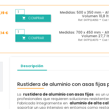
Medidas: 500 x 350 mm - Al
,19 €
Volumen 10,8 lt
COMPRAR

-
Ref:
047P114050
Cod:
Medidas: 700 x 450 mm - Al
,14 €
Volumen 27,7 l
COMPRAR

-
Ref:
047P114070
Cod:
Descripción
Rustidera de aluminio con asas fijas 
La
rustidera de aluminio con asas fijas
es un u
profesionales que requieren soluciones resistentes
Fabricada íntegramente en
aluminio de alta ca
soportar un uso intensivo en entornos como resta