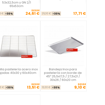
53x32,5cm y GN 2/1
65x53cm
DESDE
24,61 €
17,71 €
Precio base
Precio
Precio base
Precio
15 €
-30%
25,30 €
-30%
illa pastelería acero inox
Bandeja Inox para
Vista rápida
Vista rápida


ujadas 40x30 y 60x40cm
pastelería con borde de
45º 25,5x17,5 / 27,5x21 /
30x26 / 60x20 cm
DESDE
DESDE
13,51 €
9,10 €
Precio base
Precio
Precio base
Precio
30 €
-30%
13,00 €
-30%