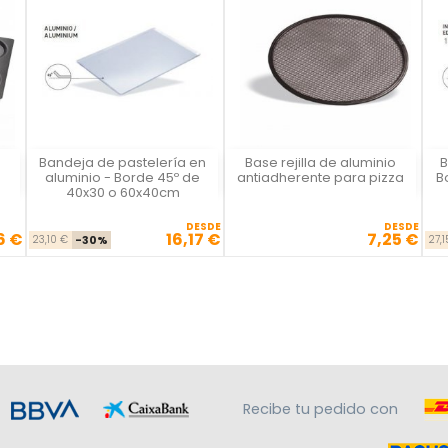
Bandeja de pastelería en
Base rejilla de aluminio
B
Vista rápida
Vista rápida



aluminio - Borde 45º de
antiadherente para pizza
B
40x30 o 60x40cm
DESDE
DESDE
6 €
16,17 €
7,25 €
se
io
Precio base
Precio
Precio
23,10 €
-30%
27,1
Recibe tu pedido con