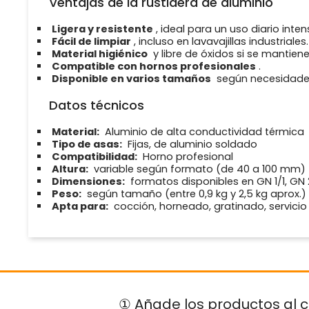
Ventajas de la rustidera de aluminio
Ligera y resistente
, ideal para un uso diario inten
Fácil de limpiar
, incluso en lavavajillas industriales.
Material higiénico
y libre de óxidos si se mantien
Compatible con hornos profesionales
.
Disponible en varios tamaños
según necesidades 
Datos técnicos
Material:
Aluminio de alta conductividad térmica
Tipo de asas:
Fijas, de aluminio soldado
Compatibilidad:
Horno profesional
Altura:
variable según formato (de 40 a 100 mm)
Dimensiones:
formatos disponibles en GN 1/1, GN 2
Peso:
según tamaño (entre 0,9 kg y 2,5 kg aprox.)
Apta para:
cocción, horneado, gratinado, servici
① Añade los productos al c