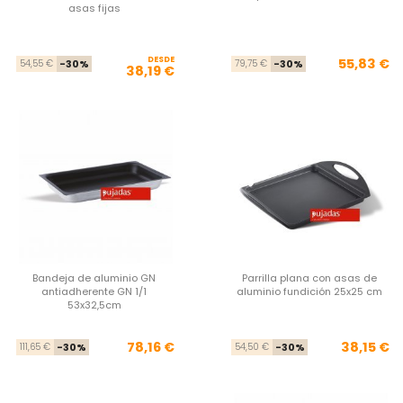
asas fijas
DESDE
Precio base
Precio
Pre
Pre
55,83 €
54,55 €
-30%
79,75 €
-30%
38,19 €
Bandeja de aluminio GN
Parrilla plana con asas de
antiadherente GN 1/1
aluminio fundición 25x25 cm
53x32,5cm
Precio base
Precio
Pre
Pre
78,16 €
38,15 €
111,65 €
-30%
54,50 €
-30%