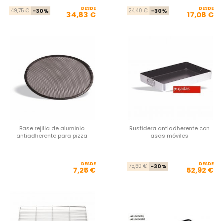
DESDE
Precio base
Precio
DESDE
Pre
Pre
49,75 €
-30%
24,40 €
-30%
34,83 €
17,08 €
Base rejilla de aluminio
Rustidera antiadherente con
antiadherente para pizza
asas móviles
DESDE
Precio
DESDE
Pre
Pre
75,60 €
-30%
7,25 €
52,92 €