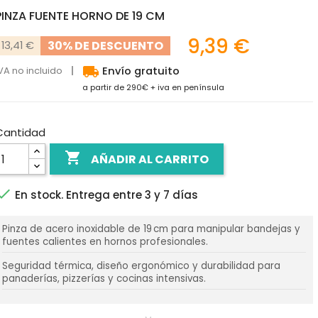
PINZA FUENTE HORNO DE 19 CM
9,39 €
30% DE DESCUENTO
13,41 €
local_shipping
VA no incluido
Envío gratuito
a partir de 290€ + iva en península
Cantidad

AÑADIR AL CARRITO

En stock. Entrega entre 3 y 7 días
Pinza de acero inoxidable de 19 cm para manipular bandejas y
fuentes calientes en hornos profesionales.
Seguridad térmica, diseño ergonómico y durabilidad para
panaderías, pizzerías y cocinas intensivas.