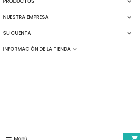
PRODUCTOS

NUESTRA EMPRESA

SU CUENTA

INFORMACIÓN DE LA TIENDA
keyboard_arrow_down
shopping_cart
Menú
