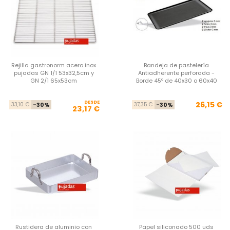
Rejilla gastronorm acero inox
Bandeja de pastelería
pujadas GN 1/1 53x32,5cm y
Antiadherente perforada -
GN 2/1 65x53cm
Borde 45º de 40x30 o 60x40
DESDE
Precio base
Precio
Pre
Pre
26,15 €
33,10 €
-30%
37,35 €
-30%
23,17 €
Rustidera de aluminio con
Papel siliconado 500 uds