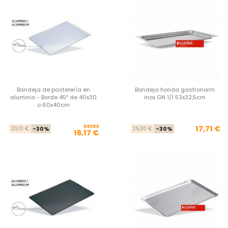
Bandeja de pastelería en
Bandeja honda gastronorm
aluminio - Borde 45º de 40x30
inox GN 1/1 53x32,5cm
o 60x40cm
DESDE
Precio base
Precio
Pre
Pre
17,71 €
23,10 €
-30%
25,30 €
-30%
16,17 €