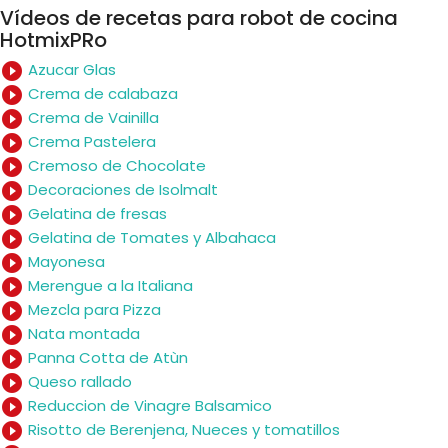
Vídeos de recetas para robot de cocina
HotmixPRo
play_circle_filled
Azucar Glas
play_circle_filled
Crema de calabaza
play_circle_filled
Crema de Vainilla
play_circle_filled
Crema Pastelera
play_circle_filled
Cremoso de Chocolate
play_circle_filled
Decoraciones de Isolmalt
play_circle_filled
Gelatina de fresas
play_circle_filled
Gelatina de Tomates y Albahaca
play_circle_filled
Mayonesa
play_circle_filled
Merengue a la Italiana
play_circle_filled
Mezcla para Pizza
play_circle_filled
Nata montada
play_circle_filled
Panna Cotta de Atùn
play_circle_filled
Queso rallado
play_circle_filled
Reduccion de Vinagre Balsamico
play_circle_filled
Risotto de Berenjena, Nueces y tomatillos