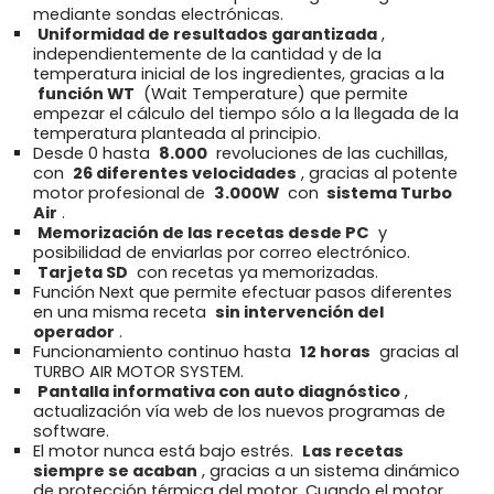
mediante sondas electrónicas.
Uniformidad de resultados garantizada
,
independientemente de la cantidad y de la
temperatura inicial de los ingredientes, gracias a la
función WT
(Wait Temperature) que permite
empezar el cálculo del tiempo sólo a la llegada de la
temperatura planteada al principio.
Desde 0 hasta
8.000
revoluciones de las cuchillas,
con
26 diferentes velocidades
, gracias al potente
motor profesional de
3.000W
con
sistema Turbo
Air
.
Memorización de las recetas desde PC
y
posibilidad de enviarlas por correo electrónico.
Tarjeta SD
con recetas ya memorizadas.
Función Next que permite efectuar pasos diferentes
en una misma receta
sin intervención del
operador
.
Funcionamiento continuo hasta
12 horas
gracias al
TURBO AIR MOTOR SYSTEM.
Pantalla informativa con auto diagnóstico
,
actualización vía web de los nuevos programas de
software.
El motor nunca está bajo estrés.
Las recetas
siempre se acaban
, gracias a un sistema dinámico
de protección térmica del motor. Cuando el motor