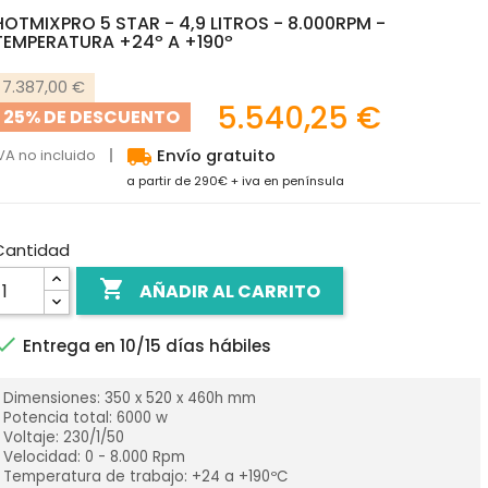
HOTMIXPRO 5 STAR - 4,9 LITROS - 8.000RPM -
TEMPERATURA +24º A +190º
7.387,00 €
5.540,25 €
25% DE DESCUENTO
local_shipping
VA no incluido
Envío gratuito
a partir de 290€ + iva en península
Cantidad

AÑADIR AL CARRITO

Entrega en 10/15 días hábiles
Dimensiones: 350 x 520 x 460h mm
Potencia total: 6000 w
Voltaje: 230/1/50
Velocidad: 0 - 8.000 Rpm
Temperatura de trabajo: +24 a +190ºC