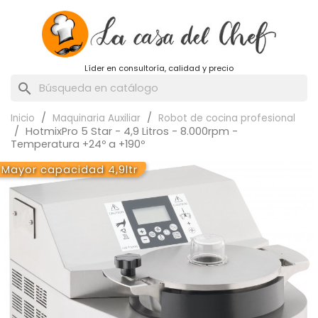
Líder en consultoría, calidad y precio
search
Inicio
Maquinaria Auxiliar
Robot de cocina profesional
HotmixPro 5 Star - 4,9 Litros - 8.000rpm -
Temperatura +24º a +190º
Mayor capacidad 4,9ltr