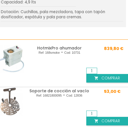
Capacidad: 4,9 lts
Dotación: Cuchillas, pala mezcladora, tapa con tapón
dosificador, espátula y pala para cremas.
HotmixPro ahumador
839,80 €
-
Ref:
168smoke
Cod:
10731
COMPRAR

Soporte de cocción al vacío
53,00 €
-
Ref:
16821800095
Cod:
12836
COMPRAR
