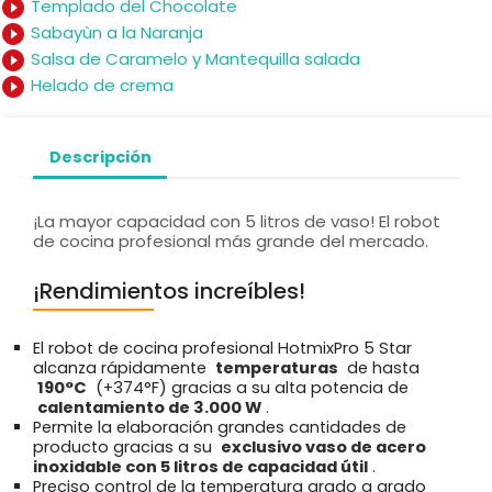
play_circle_filled
Templado del Chocolate
play_circle_filled
Sabayùn a la Naranja
play_circle_filled
Salsa de Caramelo y Mantequilla salada
play_circle_filled
Helado de crema
Descripción
¡La mayor capacidad con 5 litros de vaso! El robot
de cocina profesional más grande del mercado.
¡Rendimientos increíbles!
El robot de cocina profesional HotmixPro 5 Star
alcanza rápidamente
temperaturas
de hasta
190°C
(+374°F) gracias a su alta potencia de
calentamiento de 3.000 W
.
Permite la elaboración grandes cantidades de
producto gracias a su
exclusivo vaso de acero
inoxidable con 5 litros de capacidad útil
.
Preciso control de la temperatura grado a grado