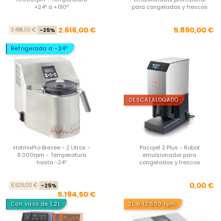
+24º a +190º
para congelados y frescos
Precio base
Precio
Pre
2.616,00 €
5.890,00 €
3.488,00 €
-25%
Refrigerada a -24º
DESCATALOGADO
HotmixPro Brezee - 2 Litros -
Pacojet 2 Plus - Robot
8.000rpm - Temperatura
emulsionador para
hasta -24º
congelados y frescos
Precio base
Precio
Pre
0,00 €
6.926,00 €
-25%
5.194,50 €
Con vaso de 1,2L
2L a 12.500 rpm