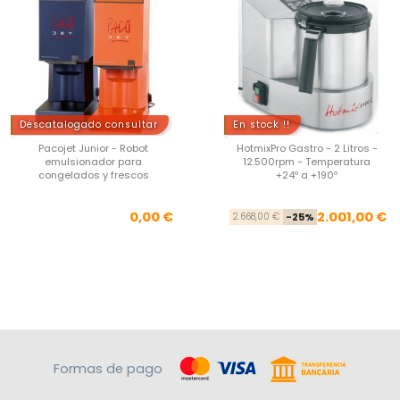
Descatalogado consultar
En stock !!
Pacojet Junior - Robot
HotmixPro Gastro - 2 Litros -
emulsionador para
12.500rpm - Temperatura
congelados y frescos
+24º a +190º
Precio
Pre
Pre
0,00 €
2.001,00 €
2.668,00 €
-25%
Formas de pago