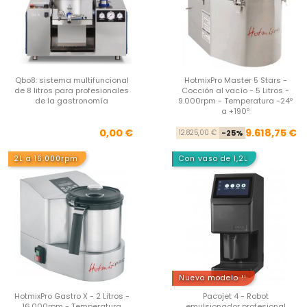
Qbo8: sistema multifuncional
HotmixPro Master 5 Stars -
de 8 litros para profesionales
Cocción al vacío - 5 Litros -
de la gastronomía
9.000rpm - Temperatura -24º
a +190º
Precio
Pre
Pre
0,00 €
9.618,75 €
12.825,00 €
-25%
2L a 16.000rpm
Con vaso de 1,2L
Nuevo modelo !!
HotmixPro Gastro X - 2 Litros -
Pacojet 4 - Robot
16.000rpm - Temperatura
emulsionador profesional