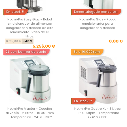
En stock !!
Descatalogado consultar
HotmixPro Easy Giaz - Robot
HotmixPro Giaz - Robot
emulsionador de alimentos
emulsionador para
congelados y frescos de alto
congelados y frescos
rendimiento . Vaso de 1,3
litros.
Precio base
Precio
Pre
0,00 €
8.760,00 €
-40%
5.256,00 €
2L con bomba de vacío
3L a 16.000rpm
En stock !!
HotmixPro Master - Cocción
HotmixPro Gastro XL - 3 Litros
al vacío - 2 Litros - 16.000rpm
- 16.000rpm - Temperatura
- Temperatura +24º a +190º
+24º a +190º