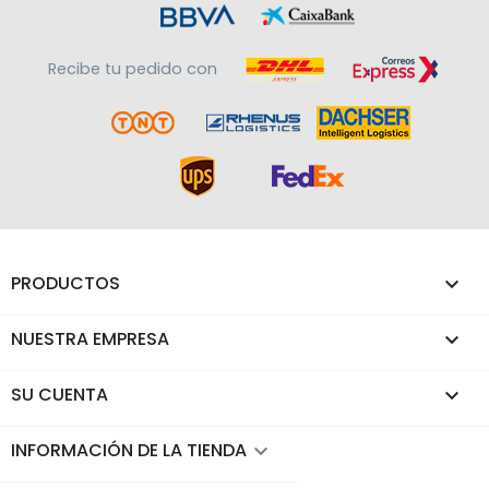
Recibe tu pedido con
PRODUCTOS

NUESTRA EMPRESA

SU CUENTA

INFORMACIÓN DE LA TIENDA
keyboard_arrow_down