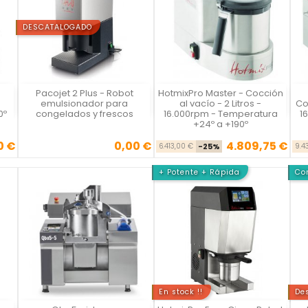
DESCATALOGADO
Pacojet 2 Plus - Robot
HotmixPro Master - Cocción
Vista rápida
Vista rápida



emulsionador para
al vacío - 2 Litros -
Co
0º
congelados y frescos
16.000rpm - Temperatura
1
+24º a +190º
0 €
0,00 €
4.809,75 €
se
cio
Precio
Precio base
Precio
6.413,00 €
-25%
9.4
+ Potente + Rápida
Con
En stock !!
De