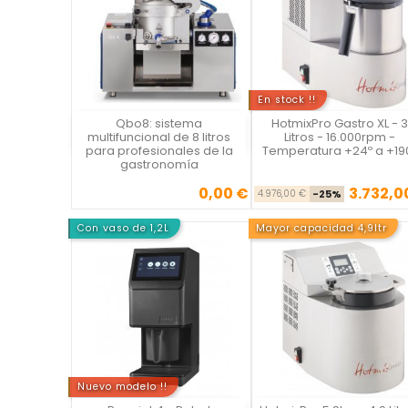
En stock !!
Qbo8: sistema
HotmixPro Gastro XL - 3
Vista rápida
Vista rápida

multifuncional de 8 litros
Litros - 16.000rpm -
para profesionales de la
Temperatura +24º a +19
gastronomía
0,00 €
3.732,0
Precio
Precio ba
Pre
4.976,00 €
-25%
Con vaso de 1,2L
Mayor capacidad 4,9ltr
Nuevo modelo !!