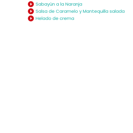
play_circle_filled
Sabayùn a la Naranja
play_circle_filled
Salsa de Caramelo y Mantequilla salada
play_circle_filled
Helado de crema