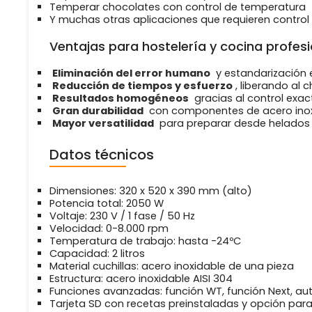
Temperar chocolates con control de temperatura
Y muchas otras aplicaciones que requieren control d
Ventajas para hostelería y cocina profesi
Eliminación del error humano
y estandarización 
Reducción de tiempos y esfuerzo
, liberando al 
Resultados homogéneos
gracias al control exac
Gran durabilidad
con componentes de acero inox
Mayor versatilidad
para preparar desde helados 
Datos técnicos
Dimensiones: 320 x 520 x 390 mm (alto)
Potencia total: 2050 W
Voltaje: 230 V / 1 fase / 50 Hz
Velocidad: 0-8.000 rpm
Temperatura de trabajo: hasta -24ºC
Capacidad: 2 litros
Material cuchillas: acero inoxidable de una pieza
Estructura: acero inoxidable AISI 304
Funciones avanzadas: función WT, función Next, au
Tarjeta SD con recetas preinstaladas y opción par