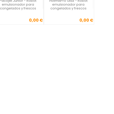
Pacojet Junior - Robot
HotmixPro Giaz - Robot
Vista rápida
Vista rápida


emulsionador para
emulsionador para
congelados y frescos
congelados y frescos
0,00 €
0,00 €
Precio
Precio