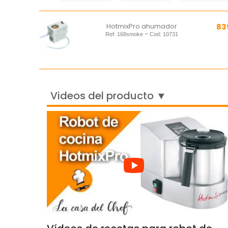
HotmixPro ahumador
83
-
Ref:
168smoke
Cod:
10731
Videos del producto ▼