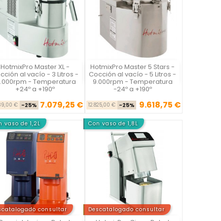
HotmixPro Master XL -
HotmixPro Master 5 Stars -
Vista rápida
Vista rápida


cción al vacío - 3 Litros -
Cocción al vacío - 5 Litros -
6.000rpm - Temperatura
9.000rpm - Temperatura
+24º a +190º
-24º a +190º
7.079,25 €
9.618,75 €
Precio base
Precio
Precio base
Precio
39,00 €
-25%
12.825,00 €
-25%
 vaso de 1,2L
Con vaso de 1,8L
scatalogado consultar
Descatalogado consultar