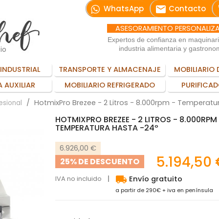
email
WhatsApp
Contacto
ASESORAMIENTO PERSONALIZ
Expertos de confianza en maquinar
io
industria alimentaria y gastrono
INDUSTRIAL
TRANSPORTE Y ALMACENAJE
MOBILIARIO 
 AUXILIAR
MOBILIARIO REFRIGERADO
PURIFICAD
HotmixPro Brezee - 2 Litros - 8.000rpm - Temperatu
esional
HOTMIXPRO BREZEE - 2 LITROS - 8.000RPM
TEMPERATURA HASTA -24º
6.926,00 €
5.194,50
25% DE DESCUENTO
local_shipping
IVA no incluido
Envío gratuito
a partir de 290€ + iva en península