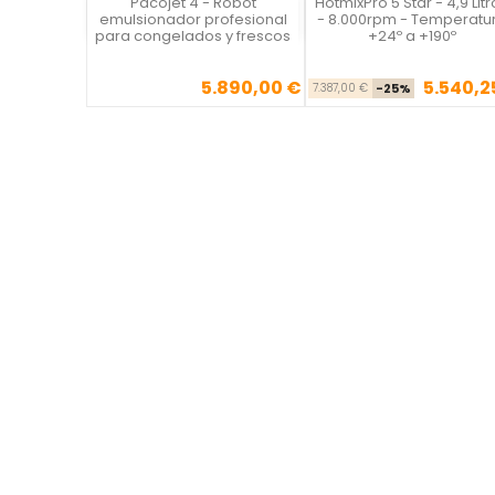
Pacojet 4 - Robot
HotmixPro 5 Star - 4,9 Litr
Vista rápida
Vista rápida

emulsionador profesional
- 8.000rpm - Temperatu
para congelados y frescos
+24º a +190º
5.890,00 €
5.540,2
Precio
Precio ba
Pre
7.387,00 €
-25%