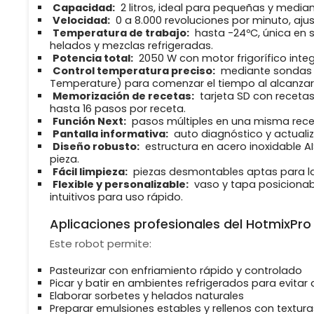
Capacidad:
2 litros, ideal para pequeñas y media
Velocidad:
0 a 8.000 revoluciones por minuto, aju
Temperatura de trabajo:
hasta -24ºC, única en s
helados y mezclas refrigeradas.
Potencia total:
2050 W con motor frigorífico integ
Control temperatura preciso:
mediante sondas e
Temperature) para comenzar el tiempo al alcanzar
Memorización de recetas:
tarjeta SD con recetas
hasta 16 pasos por receta.
Función Next:
pasos múltiples en una misma recet
Pantalla informativa:
auto diagnóstico y actualiz
Diseño robusto:
estructura en acero inoxidable AI
pieza.
Fácil limpieza:
piezas desmontables aptas para lav
Flexible y personalizable:
vaso y tapa posicionabl
intuitivos para uso rápido.
Aplicaciones profesionales del HotmixPro
Este robot permite:
Pasteurizar con enfriamiento rápido y controlado
Picar y batir en ambientes refrigerados para evitar 
Elaborar sorbetes y helados naturales
Preparar emulsiones estables y rellenos con textura