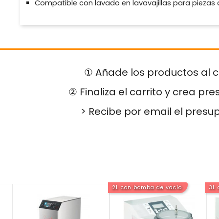
Compatible con lavado en lavavajillas para pieza
① Añade los productos al c
② Finaliza el carrito y crea pr
> Recibe por email el presu
2L con bomba de vacío
3L 