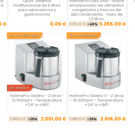
os
Qbo5: sistema
HotmixPro Easy Giaz - Robot
Vista rápida
Vista rápida



ra
multifuncional de 5 litros
emulsionador de alimentos
para laboratorios y
congelados y frescos de
gastronomía
alto rendimiento . Vaso de
1,3 litros.
5 €
0,00 €
5.256,00 €
se
cio
Precio
Precio base
Precio
8.760,00 €
-40%
2L a 12.500 rpm
2L a 16.000rpm
En stock !!
HotmixPro Gastro - 2 Litros -
HotmixPro Gastro X - 2 Litros
Vista rápida
Vista rápida


12.500rpm - Temperatura
- 16.000rpm - Temperatura
+24º a +190º
+24º a +190º
2.001,00 €
2.616,00 €
Precio base
Precio
Precio base
Precio
2.668,00 €
-25%
3.488,00 €
-25%