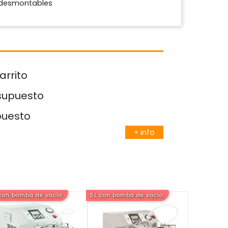
s desmontables
arrito
esupuesto
puesto
+ info
con bomba de vacío
5L con bomba de vacío