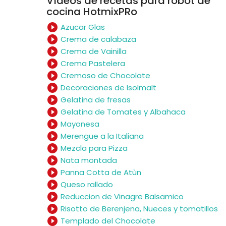
Vídeos de recetas para robot de
cocina HotmixPRo
play_circle_filled
Azucar Glas
play_circle_filled
Crema de calabaza
play_circle_filled
Crema de Vainilla
play_circle_filled
Crema Pastelera
play_circle_filled
Cremoso de Chocolate
play_circle_filled
Decoraciones de Isolmalt
play_circle_filled
Gelatina de fresas
play_circle_filled
Gelatina de Tomates y Albahaca
play_circle_filled
Mayonesa
play_circle_filled
Merengue a la Italiana
play_circle_filled
Mezcla para Pizza
play_circle_filled
Nata montada
play_circle_filled
Panna Cotta de Atùn
play_circle_filled
Queso rallado
play_circle_filled
Reduccion de Vinagre Balsamico
play_circle_filled
Risotto de Berenjena, Nueces y tomatillos
play_circle_filled
Templado del Chocolate