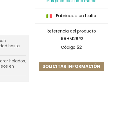
Más productos de la marca
Fabricado en
Italia
Referencia del producto
168HM2BRZ
con
idad hasta
Código
52
arar helados,
SOLICITAR INFORMACIÓN
neos en