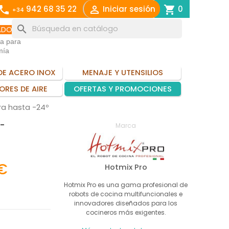
call

shopping_cart
942 68 35 22
Iniciar sesión
0
+34
search
ADO
ia para
mía
DE ACERO INOX
MENAJE Y UTENSILIOS
ORES DE AIRE
OFERTAS Y PROMOCIONES
ra hasta -24º
 -
Marca
 €
Hotmix Pro
Hotmix Pro es una gama profesional de
robots de cocina multifuncionales e
innovadores diseñados para los
cocineros más exigentes.