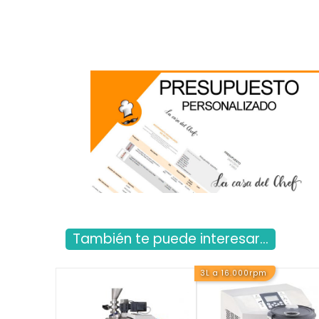
También te puede interesar...
3L a 16.000rpm