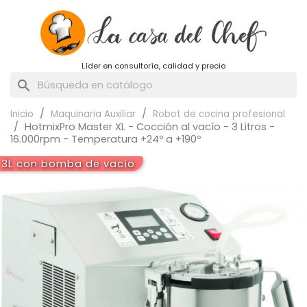
Líder en consultoría, calidad y precio
search
Inicio
Maquinaria Auxiliar
Robot de cocina profesional
HotmixPro Master XL - Cocción al vacío - 3 Litros -
16.000rpm - Temperatura +24º a +190º
3L con bomba de vacío