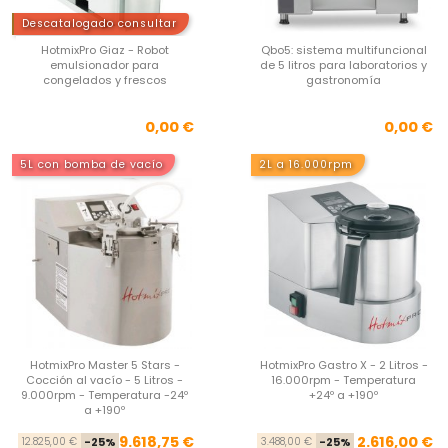
Descatalogado consultar
HotmixPro Giaz - Robot
Qbo5: sistema multifuncional
emulsionador para
de 5 litros para laboratorios y
congelados y frescos
gastronomía
Precio
Pre
0,00 €
0,00 €
5L con bomba de vacío
2L a 16.000rpm
HotmixPro Master 5 Stars -
HotmixPro Gastro X - 2 Litros -
Cocción al vacío - 5 Litros -
16.000rpm - Temperatura
9.000rpm - Temperatura -24º
+24º a +190º
a +190º
Precio base
Precio
Pre
Pre
9.618,75 €
2.616,00 €
12.825,00 €
-25%
3.488,00 €
-25%