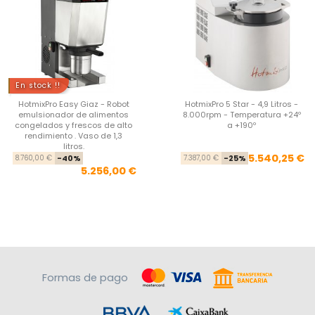
En stock !!
HotmixPro Easy Giaz - Robot
HotmixPro 5 Star - 4,9 Litros -
emulsionador de alimentos
8.000rpm - Temperatura +24º
congelados y frescos de alto
a +190º
rendimiento . Vaso de 1,3
litros.
Precio base
Precio
Pre
Pre
5.540,25 €
8.760,00 €
-40%
7.387,00 €
-25%
5.256,00 €
Formas de pago