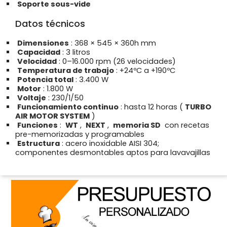
Soporte sous-vide
Datos técnicos
Dimensiones
: 368 × 545 × 360h mm
Capacidad
: 3 litros
Velocidad
: 0–16.000 rpm (26 velocidades)
Temperatura de trabajo
: +24ºC a +190ºC
Potencia total
: 3.400 W
Motor
: 1.800 W
Voltaje
: 230/1/50
Funcionamiento continuo
: hasta 12 horas (
TURBO
AIR MOTOR SYSTEM
)
Funciones
:
WT
,
NEXT
,
memoria SD
con recetas
pre-memorizadas y programables
Estructura
: acero inoxidable AISI 304;
componentes desmontables aptos para lavavajillas