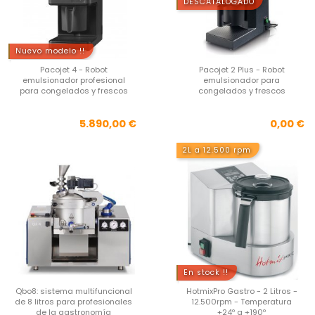
DESCATALOGADO
Nuevo modelo !!
Pacojet 4 - Robot
Pacojet 2 Plus - Robot
emulsionador profesional
emulsionador para
para congelados y frescos
congelados y frescos
Precio
Pre
5.890,00 €
0,00 €
2L a 12.500 rpm
En stock !!
Qbo8: sistema multifuncional
HotmixPro Gastro - 2 Litros -
de 8 litros para profesionales
12.500rpm - Temperatura
de la gastronomía
+24º a +190º