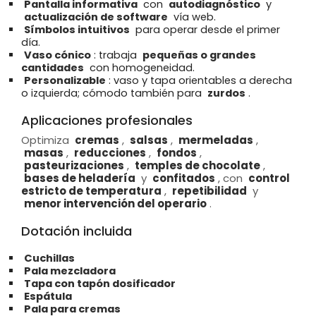
Pantalla informativa
con
autodiagnóstico
y
actualización de software
vía web.
Símbolos intuitivos
para operar desde el primer
día.
Vaso cónico
: trabaja
pequeñas o grandes
cantidades
con homogeneidad.
Personalizable
: vaso y tapa orientables a derecha
o izquierda; cómodo también para
zurdos
.
Aplicaciones profesionales
Optimiza
cremas
,
salsas
,
mermeladas
,
masas
,
reducciones
,
fondos
,
pasteurizaciones
,
temples de chocolate
,
bases de heladería
y
confitados
, con
control
estricto de temperatura
,
repetibilidad
y
menor intervención del operario
.
Dotación incluida
Cuchillas
Pala mezcladora
Tapa con tapón dosificador
Espátula
Pala para cremas