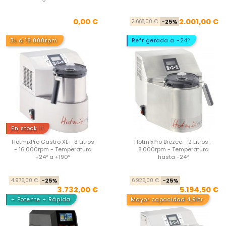
Precio
Pre
Pre
0,00 €
2.001,00 €
2.668,00 €
-25%
3L a 16.000rpm
Refrigerada a -24º
En stock !!
HotmixPro Gastro XL - 3 Litros
HotmixPro Brezee - 2 Litros -
- 16.000rpm - Temperatura
8.000rpm - Temperatura
+24º a +190º
hasta -24º
Precio base
Precio
Pre
Pre
4.976,00 €
-25%
6.926,00 €
-25%
3.732,00 €
5.194,50 €
+ Potente + Rápida
Mayor capacidad 4,9ltr