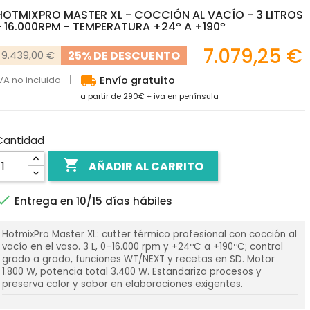
HOTMIXPRO MASTER XL - COCCIÓN AL VACÍO - 3 LITROS
- 16.000RPM - TEMPERATURA +24º A +190º
7.079,25 €
25% DE DESCUENTO
9.439,00 €
local_shipping
VA no incluido
Envío gratuito
a partir de 290€ + iva en península
Cantidad

AÑADIR AL CARRITO

Entrega en 10/15 días hábiles
HotmixPro Master XL: cutter térmico profesional con cocción al
vacío en el vaso. 3 L, 0–16.000 rpm y +24ºC a +190ºC; control
grado a grado, funciones WT/NEXT y recetas en SD. Motor
1.800 W, potencia total 3.400 W. Estandariza procesos y
preserva color y sabor en elaboraciones exigentes.