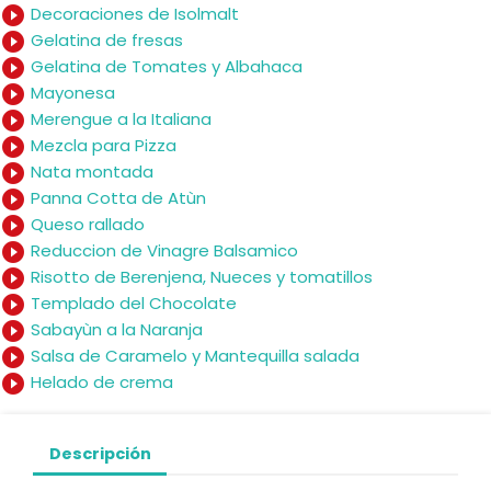
play_circle_filled
Decoraciones de Isolmalt
play_circle_filled
Gelatina de fresas
play_circle_filled
Gelatina de Tomates y Albahaca
play_circle_filled
Mayonesa
play_circle_filled
Merengue a la Italiana
play_circle_filled
Mezcla para Pizza
play_circle_filled
Nata montada
play_circle_filled
Panna Cotta de Atùn
play_circle_filled
Queso rallado
play_circle_filled
Reduccion de Vinagre Balsamico
play_circle_filled
Risotto de Berenjena, Nueces y tomatillos
play_circle_filled
Templado del Chocolate
play_circle_filled
Sabayùn a la Naranja
play_circle_filled
Salsa de Caramelo y Mantequilla salada
play_circle_filled
Helado de crema
Descripción