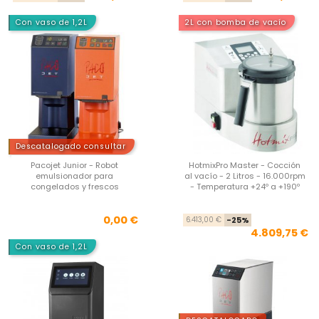
Con vaso de 1,2L
2L con bomba de vacío
Descatalogado consultar
Pacojet Junior - Robot
HotmixPro Master - Cocción
emulsionador para
al vacío - 2 Litros - 16.000rpm
congelados y frescos
- Temperatura +24º a +190º
Precio
Pre
Pre
0,00 €
6.413,00 €
-25%
4.809,75 €
Con vaso de 1,2L