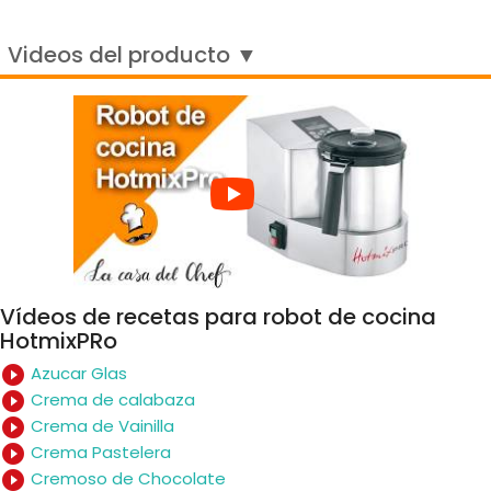
Videos del producto ▼
Vídeos de recetas para robot de cocina
HotmixPRo
play_circle_filled
Azucar Glas
play_circle_filled
Crema de calabaza
play_circle_filled
Crema de Vainilla
play_circle_filled
Crema Pastelera
play_circle_filled
Cremoso de Chocolate