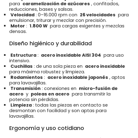
para
caramelización de azúcares
, confitados,
reducciones, bases y salsas.
Velocidad
: 0–16.000 rpm con
26 velocidades
para
emulsionar, triturar y mezclar con precisión.
Motor
:
1.800 W
para cargas exigentes y mezclas
densas.
Diseño higiénico y durabilidad
Estructura
:
acero inoxidable AISI 304
para uso
intensivo.
Cuchillas
: de una sola pieza en
acero inoxidable
para máxima robustez y limpieza.
Rodamientos
:
acero inoxidable japonés
, aptos
para lavavajillas.
Transmisión
: conexiones en
micro-fusión de
acero
y
poleas en acero
para transmitir la
potencia sin pérdidas.
Limpieza
: todas las piezas en contacto se
desmontan con facilidad y son aptas para
lavavajillas.
Ergonomía y uso cotidiano