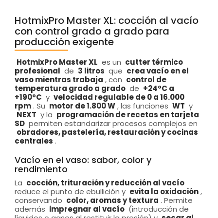
HotmixPro Master XL: cocción al vacío
con control grado a grado para
producción exigente
HotmixPro Master XL
es un
cutter térmico
profesional
de
3 litros
que
crea vacío en el
vaso mientras trabaja
, con
control de
temperatura grado a grado
de
+24ºC a
+190ºC
y
velocidad regulable de 0 a 16.000
rpm
. Su
motor de 1.800 W
, las funciones
WT
y
NEXT
y la
programación de recetas en tarjeta
SD
permiten estandarizar procesos complejos en
obradores, pastelería, restauración y cocinas
centrales
.
Vacío en el vaso: sabor, color y
rendimiento
La
cocción, trituración y reducción al vacío
reduce el punto de ebullición y
evita la oxidación
,
conservando
color, aromas y textura
. Permite
además
impregnar al vacío
(introducción de
líquidos o gases al restituir la presión) y
secar al