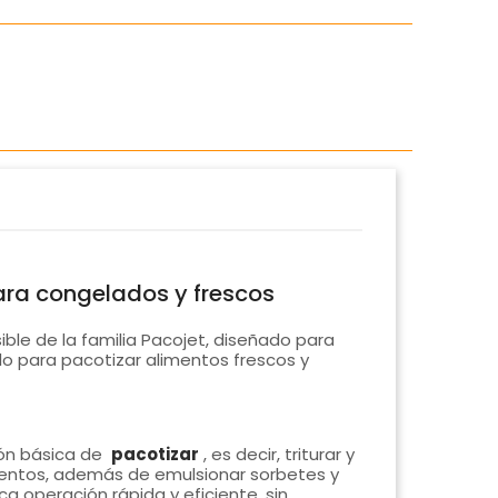
ara congelados y frescos
ble de la familia Pacojet, diseñado para
lo para pacotizar alimentos frescos y
ión básica de
pacotizar
, es decir, triturar y
mentos, además de emulsionar sorbetes y
a operación rápida y eficiente, sin