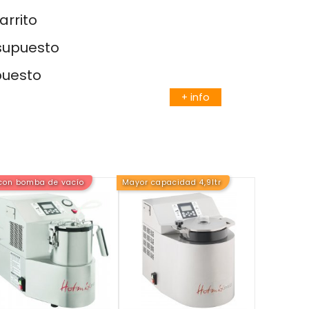
arrito
esupuesto
puesto
+ info
con bomba de vacío
Mayor capacidad 4,9ltr