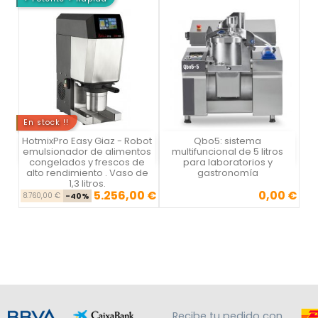
En stock !!
HotmixPro Easy Giaz - Robot
Qbo5: sistema
Vista rápida
Vista rápida


emulsionador de alimentos
multifuncional de 5 litros
congelados y frescos de
para laboratorios y
alto rendimiento . Vaso de
gastronomía
1,3 litros.
5.256,00 €
0,00 €
Precio base
Precio
Precio
8.760,00 €
-40%
Recibe tu pedido con