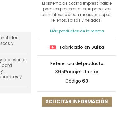
El sistema de cocina imprescindible
para los profesionales. Al pacotizar
alimentos, se crean mousses, sopas,
rellenos, salsas y helados.
Más productos de la marca
onal ideal
escos y
Fabricado en
Suiza
 y accesorios
Referencia del producto
s para
 y
365Pacojet Junior
sorbetes y
Código
60
SOLICITAR INFORMACIÓN