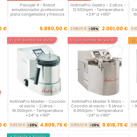
Pacojet 4 - Robot
HotmixPro Gastro - 2 Litros -
Vista rápida
Vista rápida



emulsionador profesional
12.500rpm - Temperatura
Co
para congelados y frescos
+24º a +190º
1
0 €
5.890,00 €
2.001,00 €
Precio
Precio base
Precio
2.668,00 €
-25%
9.4
2L con bomba de vacío
5L con bomba de vacío
2L 
HotmixPro Master - Cocción
HotmixPro Master 5 Stars -
Hot
Vista rápida
Vista rápida



al vacío - 2 Litros -
Cocción al vacío - 5 Litros -
- 
16.000rpm - Temperatura
9.000rpm - Temperatura
+24º a +190º
-24º a +190º
0 €
4.809,75 €
9.618,75 €
Precio base
Precio
Precio base
Precio
6.413,00 €
-25%
12.825,00 €
-25%
3.4
+ Potente + Rápida