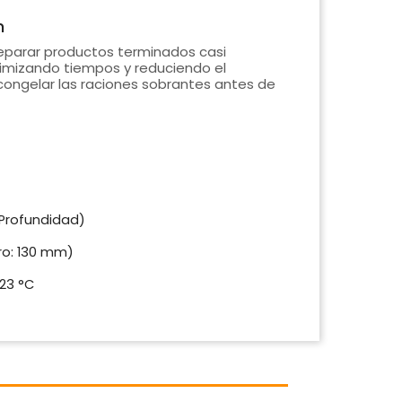
n
eparar productos terminados casi
imizando tiempos y reduciendo el
congelar las raciones sobrantes antes de
 Profundidad)
tro: 130 mm)
-23 °C