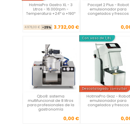
HotmixPro Gastro XL - 3
Pacojet 2 Plus - Robot
Vista rápida
Vista rápida

Litros - 16.000rpm -
emulsionador para
Temperatura +24º a +190º
congelados y frescos
3.732,00 €
0,0
Precio base
Precio
Precio
4.976,00 €
-25%
Con vaso de 1,8L
Descatalogado consultar
Qbo8: sistema
HotmixPro Giaz - Robot
Vista rápida
Vista rápida

multifuncional de 8 litros
emulsionador para
para profesionales de la
congelados y frescos
gastronomía
0,00 €
0,0
Precio
Precio