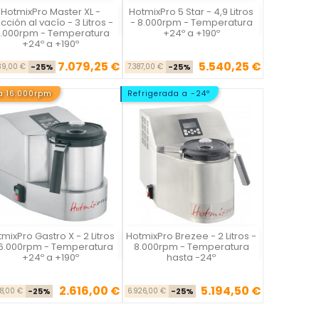
HotmixPro Master XL -
HotmixPro 5 Star - 4,9 Litros
Vista rápida
Vista rápida


cción al vacío - 3 Litros -
- 8.000rpm - Temperatura
6.000rpm - Temperatura
+24º a +190º
+24º a +190º
7.079,25 €
5.540,25 €
Precio base
Precio
Precio base
Precio
39,00 €
-25%
7.387,00 €
-25%
a 16.000rpm
Refrigerada a -24º
mixPro Gastro X - 2 Litros
HotmixPro Brezee - 2 Litros -
Vista rápida
Vista rápida


16.000rpm - Temperatura
8.000rpm - Temperatura
+24º a +190º
hasta -24º
2.616,00 €
5.194,50 €
Precio base
Precio
Precio base
Precio
88,00 €
-25%
6.926,00 €
-25%