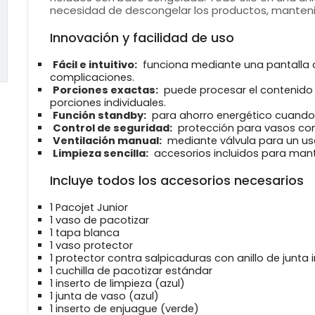
necesidad de descongelar los productos, mantenie
Innovación y facilidad de uso
Fácil e intuitivo:
funciona mediante una pantalla 
complicaciones.
Porciones exactas:
puede procesar el contenido d
porciones individuales.
Función standby:
para ahorro energético cuando 
Control de seguridad:
protección para vasos con
Ventilación manual:
mediante válvula para un uso
Limpieza sencilla:
accesorios incluidos para mante
Incluye todos los accesorios necesarios
1 Pacojet Junior
1 vaso de pacotizar
1 tapa blanca
1 vaso protector
1 protector contra salpicaduras con anillo de junta i
1 cuchilla de pacotizar estándar
1 inserto de limpieza (azul)
1 junta de vaso (azul)
1 inserto de enjuague (verde)