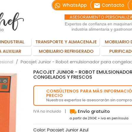
email
WhatsApp
Contacto
ASESORAMIENTO PERSONALIZ
Expertos de confianza en maquinar
io
industria alimentaria y gastrono
INDUSTRIAL
TRANSPORTE Y ALMACENAJE
MOBILIARIO 
 AUXILIAR
MOBILIARIO REFRIGERADO
PURIFICAD
Pacojet Junior - Robot emulsionador para congelad
esional
PACOJET JUNIOR - ROBOT EMULSIONADOR
CONGELADOS Y FRESCOS
CONSÚLTENOS PARA MÁS INFORMACIÓ
💬
PRECIO
Nuestros expertos le asesorarán sin compr
local_shipping
IVA no incluido
Envío gratuito
a partir de 290€ + iva en península
Color: Pacojet Junior Azul