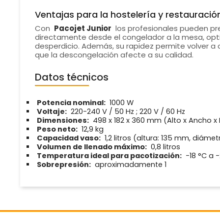
Ventajas para la hostelería y restauració
Con
Pacojet Junior
los profesionales pueden pr
directamente desde el congelador a la mesa, opt
desperdicio. Además, su rapidez permite volver a 
que la descongelación afecte a su calidad.
Datos técnicos
Potencia nominal:
1000 W
Voltaje:
220-240 V / 50 Hz ; 220 V / 60 Hz
Dimensiones:
498 x 182 x 360 mm (Alto x Ancho x
Peso neto:
12,9 kg
Capacidad vaso:
1,2 litros (altura: 135 mm, diáme
Volumen de llenado máximo:
0,8 litros
Temperatura ideal para pacotización:
-18 °C a 
Sobrepresión:
aproximadamente 1