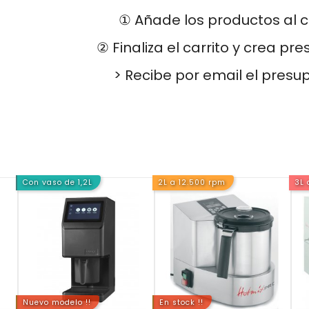
① Añade los productos al c
② Finaliza el carrito y crea pr
> Recibe por email el presu
Con vaso de 1,2L
2L a 12.500 rpm
3L 
Nuevo modelo !!
En stock !!