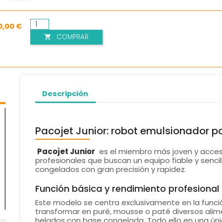
0,00 €
COMPRAR

Descripción
Pacojet Junior: robot emulsionador p
Pacojet Junior
es el miembro más joven y accesi
profesionales que buscan un equipo fiable y sencil
congelados con gran precisión y rapidez.
Función básica y rendimiento profesional
Este modelo se centra exclusivamente en la func
transformar en puré, mousse o paté diversos ali
helados con base congelada. Todo ello en una únic