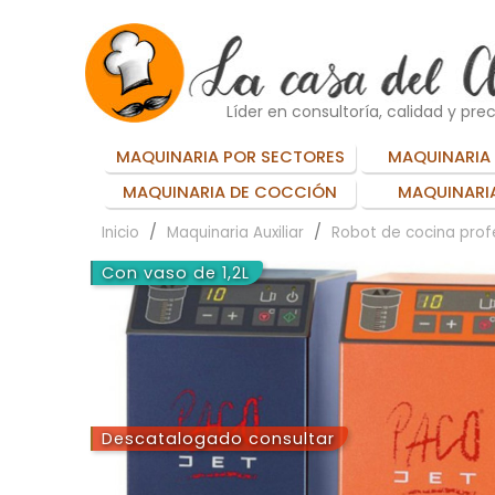
Líder en consultoría, calidad y prec
MAQUINARIA POR SECTORES
MAQUINARIA 
MAQUINARIA DE COCCIÓN
MAQUINARIA
Inicio
Maquinaria Auxiliar
Robot de cocina prof
Con vaso de 1,2L
Descatalogado consultar