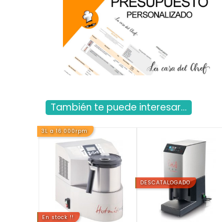
También te puede interesar...
3L a 16.000rpm
DESCATALOGADO
En stock !!