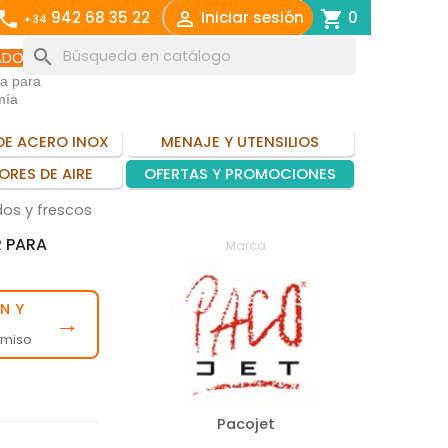
call

shopping_cart
942 68 35 22
Iniciar sesión
0
+34
search
ADO
ia para
mía
DE ACERO INOX
MENAJE Y UTENSILIOS
ORES DE AIRE
OFERTAS Y PROMOCIONES
os y frescos
 PARA
Marca
N Y
→
omiso
Pacojet