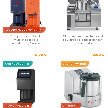
Descatalogado consultar
Pacojet Junior - Robot
Qbo5: sistema multifuncional
emulsionador para
de 5 litros para laboratorios y
congelados y frescos
gastronomía
Precio
Pre
0,00 €
0,00 €
Con vaso de 1,2L
2L a 12.500 rpm
Nuevo modelo !!
En stock !!