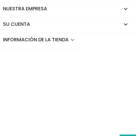
NUESTRA EMPRESA

SU CUENTA

INFORMACIÓN DE LA TIENDA
keyboard_arrow_down