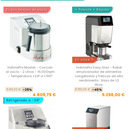
2L con bomba de vacío
+ Potente + Rápida
En stock !!
HotmixPro Master - Cocción
HotmixPro Easy Giaz - Robot
al vacío - 2 Litros - 16.000rpm
emulsionador de alimentos
- Temperatura +24º a +190º
congelados y frescos de alto
rendimiento . Vaso de 1,3
litros.
Precio base
Precio
Pre
Pre
6.413,00 €
-25%
8.760,00 €
-40%
4.809,75 €
5.256,00 €
Refrigerada a -24º