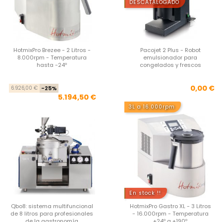
DESCATALOGADO
HotmixPro Brezee - 2 Litros -
Pacojet 2 Plus - Robot
8.000rpm - Temperatura
emulsionador para
hasta -24º
congelados y frescos
Precio base
Precio
Pre
0,00 €
6.926,00 €
-25%
5.194,50 €
3L a 16.000rpm
En stock !!
Qbo8: sistema multifuncional
HotmixPro Gastro XL - 3 Litros
de 8 litros para profesionales
- 16.000rpm - Temperatura
de la gastronomía
+24º a +190º