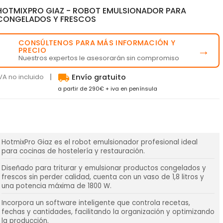
HOTMIXPRO GIAZ - ROBOT EMULSIONADOR PARA
CONGELADOS Y FRESCOS
CONSÚLTENOS PARA MÁS INFORMACIÓN Y
💬
→
PRECIO
Nuestros expertos le asesorarán sin compromiso
local_shipping
VA no incluido
Envío gratuito
a partir de 290€ + iva en península
HotmixPro Giaz es el robot emulsionador profesional ideal
para cocinas de hostelería y restauración.
Diseñado para triturar y emulsionar productos congelados y
frescos sin perder calidad, cuenta con un vaso de 1,8 litros y
una potencia máxima de 1800 W.
Incorpora un software inteligente que controla recetas,
fechas y cantidades, facilitando la organización y optimizando
la producción.