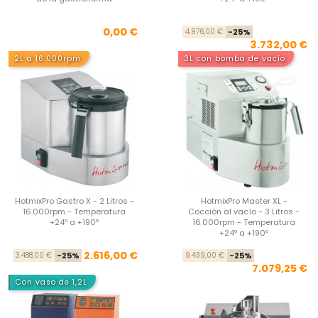
Precio
Pre
Pre
0,00 €
4.976,00 €
-25%
3.732,00 €
2L a 16.000rpm
3L con bomba de vacío
HotmixPro Gastro X - 2 Litros -
HotmixPro Master XL -
16.000rpm - Temperatura
Cocción al vacío - 3 Litros -
+24º a +190º
16.000rpm - Temperatura
+24º a +190º
Precio base
Precio
Pre
Pre
2.616,00 €
3.488,00 €
-25%
9.439,00 €
-25%
7.079,25 €
Con vaso de 1,2L