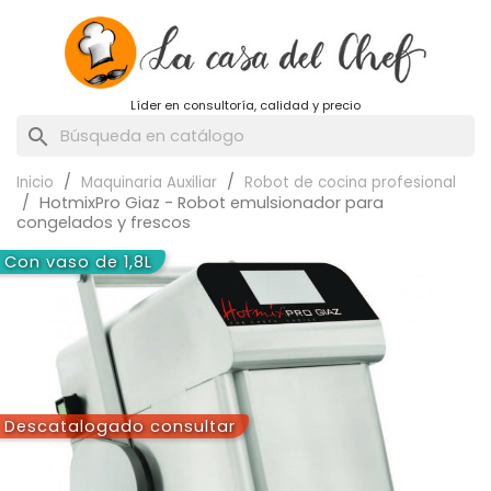
Líder en consultoría, calidad y precio
search
Inicio
Maquinaria Auxiliar
Robot de cocina profesional
HotmixPro Giaz - Robot emulsionador para
congelados y frescos
Con vaso de 1,8L
Descatalogado consultar