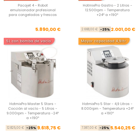
Pacojet 4 - Robot
HotmixPro Gastro - 2 Litros -
emulsionador profesional
12.500rpm - Temperatura
para congelados y frescos
+24º a +190º
Precio
Pre
Pre
5.890,00 €
2.001,00 €
2.668,00 €
-25%
5L con bomba de vacío
Mayor capacidad 4,9ltr
HotmixPro Master 5 Stars -
HotmixPro 5 Star - 4,9 Litros -
Cocción al vacío - 5 Litros -
8.000rpm - Temperatura +24º
9.000rpm - Temperatura -24º
a +190º
a +190º
Precio base
Precio
Pre
Pre
9.618,75 €
5.540,25 €
12.825,00 €
-25%
7.387,00 €
-25%