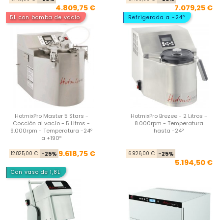
4.809,75 €
7.079,25 €
5L con bomba de vacío
Refrigerada a -24º
HotmixPro Master 5 Stars -
HotmixPro Brezee - 2 Litros -
Cocción al vacío - 5 Litros -
8.000rpm - Temperatura
9.000rpm - Temperatura -24º
hasta -24º
a +190º
Precio base
Precio
Pre
Pre
9.618,75 €
12.825,00 €
-25%
6.926,00 €
-25%
5.194,50 €
Con vaso de 1,8L