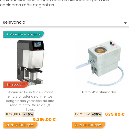
cocineros más exigentes.
Relevancia

+ Potente + Rápida
En stock !!
HotmixPro Easy Giaz - Robot
HotmixPro ahumador
emulsionador de alimentos
congelados y frescos de alto
rendimiento . Vaso de 1,3
litros.
Precio base
Precio
Pre
Pre
839,80 €
8.760,00 €
-40%
1.292,00 €
-35%
5.256,00 €
2L a 12.500 rpm
2L a 16.000rpm