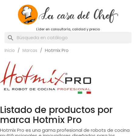
Líder en consultoría, calidad y precio
search
Hotmix Pro
Inicio
Marcas
Listado de productos por
marca Hotmix Pro
Hotmix Pro es una gama profesional de robots de cocina
multifuncionales e innovadores diseñados para los