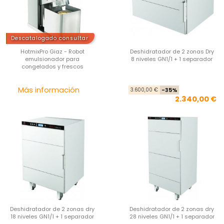
Descatalogado consultar
HotmixPro Giaz - Robot
Deshidratador de 2 zonas Dry
emulsionador para
8 niveles GN1/1 + 1 separador
congelados y frescos
Precio
Pre
Pre
Más información
3.600,00 €
-35%
2.340,00 €
Deshidratador de 2 zonas dry
Deshidratador de 2 zonas dry
18 niveles GN1/1 + 1 separador
28 niveles GN1/1 + 1 separador