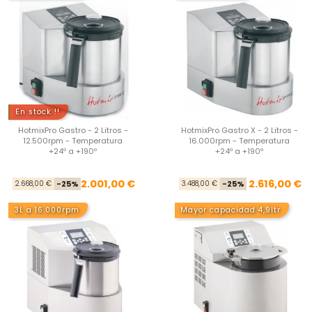
En stock !!
HotmixPro Gastro - 2 Litros -
HotmixPro Gastro X - 2 Litros -
12.500rpm - Temperatura
16.000rpm - Temperatura
+24º a +190º
+24º a +190º
Precio base
Precio
Pre
Pre
2.001,00 €
2.616,00 €
2.668,00 €
-25%
3.488,00 €
-25%
3L a 16.000rpm
Mayor capacidad 4,9ltr