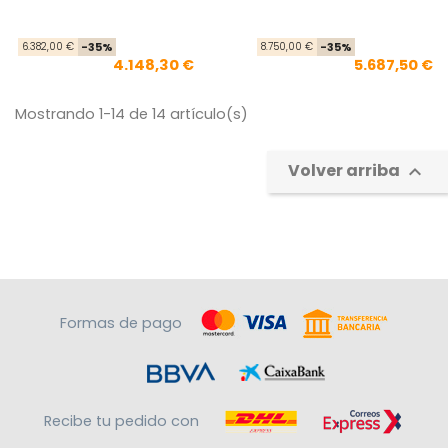
Precio base
Precio
Pre
Pre
6.382,00 €
-35%
8.750,00 €
-35%
4.148,30 €
5.687,50 €
Mostrando 1-14 de 14 artículo(s)
Volver arriba

Formas de pago
Recibe tu pedido con