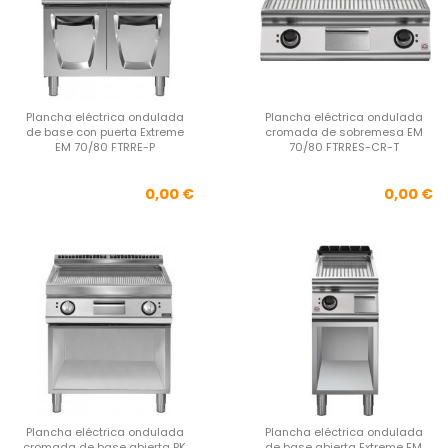
Plancha eléctrica ondulada
Plancha eléctrica ondulada
de base con puerta Extreme
cromada de sobremesa EM
EM 70/80 FTRRE-P
70/80 FTRRES-CR-T
Precio
Pre
0,00 €
0,00 €
Plancha eléctrica ondulada
Plancha eléctrica ondulada
cromada de base abierta PK
de base abierta Extreme EM