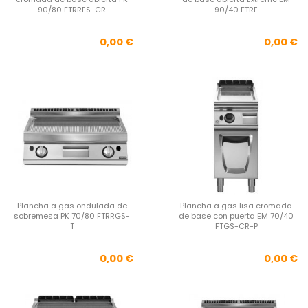
90/80 FTRRES-CR
90/40 FTRE
Precio
Pre
0,00 €
0,00 €
Plancha a gas ondulada de
Plancha a gas lisa cromada
sobremesa PK 70/80 FTRRGS-
de base con puerta EM 70/40
T
FTGS-CR-P
Precio
Pre
0,00 €
0,00 €