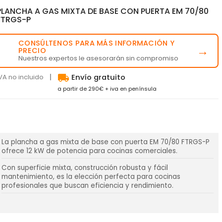
PLANCHA A GAS MIXTA DE BASE CON PUERTA EM 70/80
FTRGS-P
CONSÚLTENOS PARA MÁS INFORMACIÓN Y
💬
→
PRECIO
Nuestros expertos le asesorarán sin compromiso
local_shipping
VA no incluido
Envío gratuito
a partir de 290€ + iva en península
La plancha a gas mixta de base con puerta EM 70/80 FTRGS-P
ofrece 12 kW de potencia para cocinas comerciales.
Con superficie mixta, construcción robusta y fácil
mantenimiento, es la elección perfecta para cocinas
profesionales que buscan eficiencia y rendimiento.