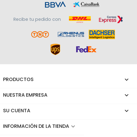
Recibe tu pedido con
PRODUCTOS

NUESTRA EMPRESA

SU CUENTA

INFORMACIÓN DE LA TIENDA
keyboard_arrow_down