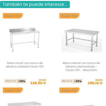
También te puede interesar...
Fondo 700
Fondo 700
Mesa mural con marco de
Mesa central con marco de
refuerzo soldada Fondo 700
refuerzo desmontada -
Fondo 700 - Altura 600
DESDE
Precio base
Precio
DESDE
Pre
Pre
506,00 €
-35%
454,00 €
-35%
328,90 €
295,10 €
Fondo 700
Fondo 700