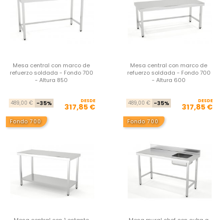
Mesa central con marco de
Mesa central con marco de
refuerzo soldada - Fondo 700
refuerzo soldada - Fondo 700
- Altura 850
- Altura 600
DESDE
Precio base
Precio
DESDE
Pre
Pre
489,00 €
-35%
489,00 €
-35%
317,85 €
317,85 €
Fondo 700
Fondo 700