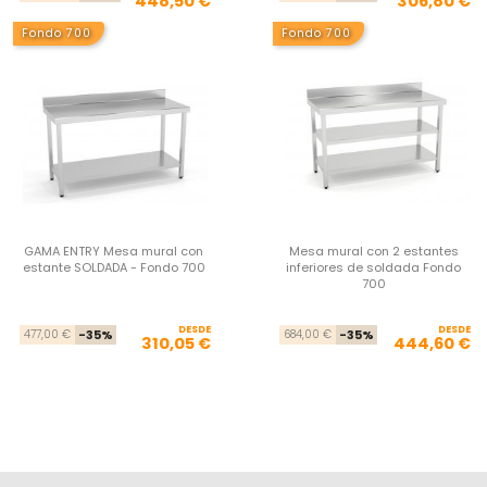
448,50 €
306,80 €
Fondo 700
Fondo 700
GAMA ENTRY Mesa mural con
Mesa mural con 2 estantes
estante SOLDADA - Fondo 700
inferiores de soldada Fondo
700
DESDE
Precio base
Precio
DESDE
Pre
Pre
477,00 €
-35%
684,00 €
-35%
310,05 €
444,60 €