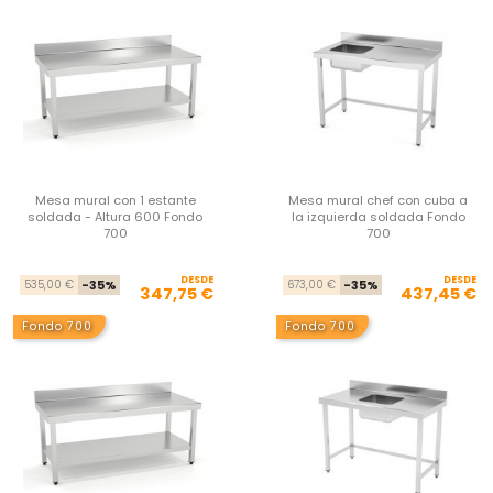
Mesa mural con 1 estante
Mesa mural chef con cuba a
soldada - Altura 600 Fondo
la izquierda soldada Fondo
700
700
DESDE
Precio base
Precio
DESDE
Pre
Pre
535,00 €
-35%
673,00 €
-35%
347,75 €
437,45 €
Fondo 700
Fondo 700