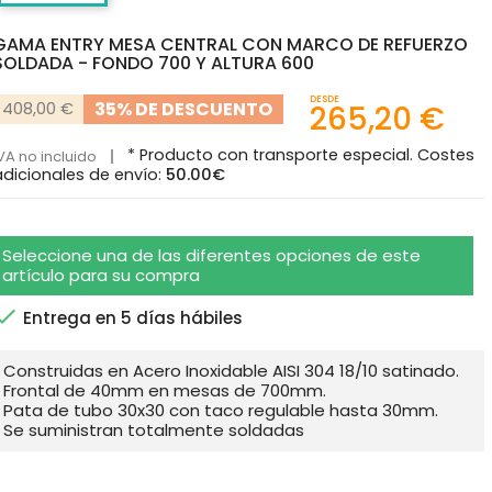
GAMA ENTRY MESA CENTRAL CON MARCO DE REFUERZO
SOLDADA - FONDO 700 Y ALTURA 600
DESDE
35% DE DESCUENTO
408,00 €
265,20 €
* Producto con transporte especial. Costes
VA no incluido
adicionales de envío:
50.00€
Seleccione una de las diferentes opciones de este
artículo para su compra

Entrega en 5 días hábiles
Construidas en Acero Inoxidable AISI 304 18/10 satinado.
Frontal de 40mm en mesas de 700mm.
Pata de tubo 30x30 con taco regulable hasta 30mm.
Se suministran totalmente soldadas