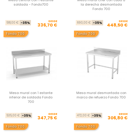
Mesa central con 1 estante
Mesa mural chef con cuba a
soldada - Fondo700
la derecha desmontada
Fondo 700
DESDE
Precio base
Precio
DESDE
Pre
Pre
518,00 €
-35%
690,00 €
-35%
336,70 €
448,50 €
Fondo 700
Fondo 700
Mesa mural con 1 estante
Mesa mural desmontada con
inferior de soldada Fondo
marco de refuerzo Fondo 700
700
DESDE
Precio base
Precio
DESDE
Pre
Pre
535,00 €
-35%
472,00 €
-35%
347,75 €
306,80 €
Fondo 700
Fondo 700