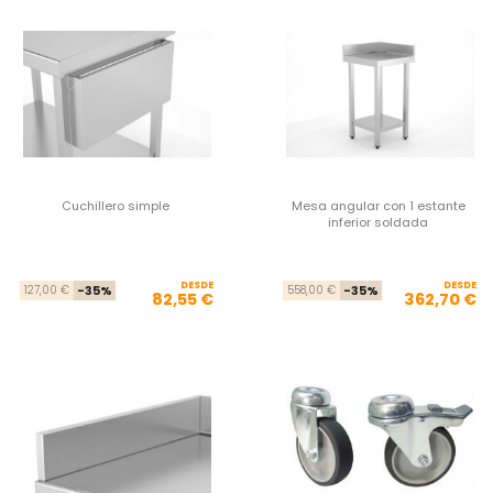
Cuchillero simple
Mesa angular con 1 estante
inferior soldada
DESDE
Precio base
Precio
DESDE
Pre
Pre
127,00 €
-35%
558,00 €
-35%
82,55 €
362,70 €