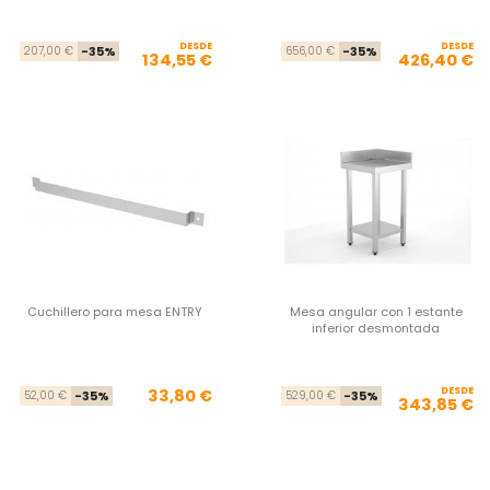
DESDE
Precio base
Precio
DESDE
Pre
Pre
207,00 €
-35%
656,00 €
-35%
134,55 €
426,40 €
Cuchillero para mesa ENTRY
Mesa angular con 1 estante
inferior desmontada
Precio base
Precio
DESDE
Pre
Pre
33,80 €
52,00 €
-35%
529,00 €
-35%
343,85 €