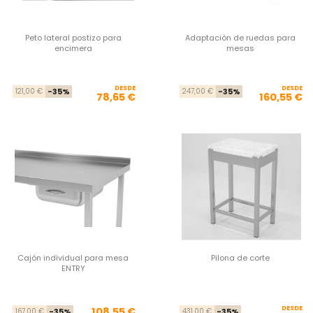
Peto lateral postizo para
Adaptación de ruedas para
encimera
mesas
DESDE
Precio base
Precio
DESDE
Pre
Pre
121,00 €
-35%
247,00 €
-35%
78,65 €
160,55 €
Cajón individual para mesa
Pilona de corte
ENTRY
Precio base
Precio
DESDE
Pre
Pre
108,55 €
167,00 €
-35%
431,00 €
-35%