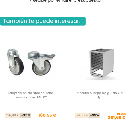
> Recibe por email el presupuesto
También te puede interesar...
Adaptación de ruedas para
Modulo cuerpo de guías GN
mesas gama ENTRY
1/1
Precio base
Precio
DESDE
Pre
Pre
160,55 €
247,00 €
-35%
541,00 €
-35%
351,65 €