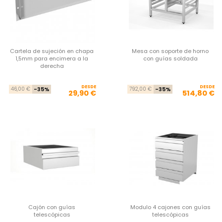
Cartela de sujeción en chapa
Mesa con soporte de horno
1,5mm para encimera a la
con guías soldada
derecha
DESDE
Precio base
Precio
DESDE
Pre
Pre
46,00 €
-35%
792,00 €
-35%
29,90 €
514,80 €
Cajón con guías
Modulo 4 cajones con guías
telescópicas
telescópicas