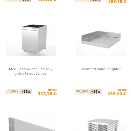
280,15 €
Modulo tolva con 1 cajón y
Encimera mural angular
guías telescópicas
DESDE
Precio base
Precio
DESDE
Pre
Pre
575,00 €
-35%
368,00 €
-35%
373,75 €
239,20 €