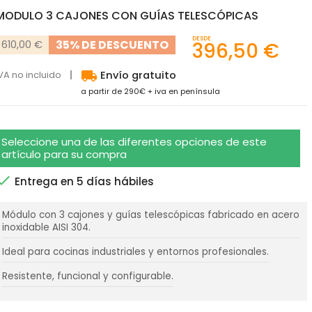
MODULO 3 CAJONES CON GUÍAS TELESCÓPICAS
DESDE
35% DE DESCUENTO
610,00 €
396,50 €
local_shipping
VA no incluido
Envío gratuito
a partir de 290€ + iva en península
Seleccione una de las diferentes opciones de este
artículo para su compra

Entrega en 5 días hábiles
Módulo con 3 cajones y guías telescópicas fabricado en acero
inoxidable AISI 304.
Ideal para cocinas industriales y entornos profesionales.
Resistente, funcional y configurable.