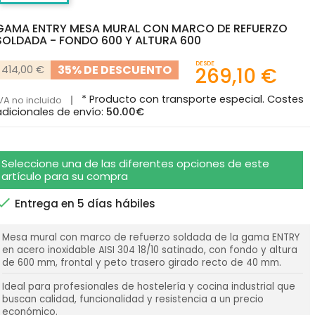
GAMA ENTRY MESA MURAL CON MARCO DE REFUERZO
SOLDADA - FONDO 600 Y ALTURA 600
DESDE
35% DE DESCUENTO
414,00 €
269,10 €
* Producto con transporte especial. Costes
VA no incluido
adicionales de envío:
50.00€
Seleccione una de las diferentes opciones de este
artículo para su compra

Entrega en 5 días hábiles
Mesa mural con marco de refuerzo soldada de la gama ENTRY
en acero inoxidable AISI 304 18/10 satinado, con fondo y altura
de 600 mm, frontal y peto trasero girado recto de 40 mm.
Ideal para profesionales de hostelería y cocina industrial que
buscan calidad, funcionalidad y resistencia a un precio
económico.