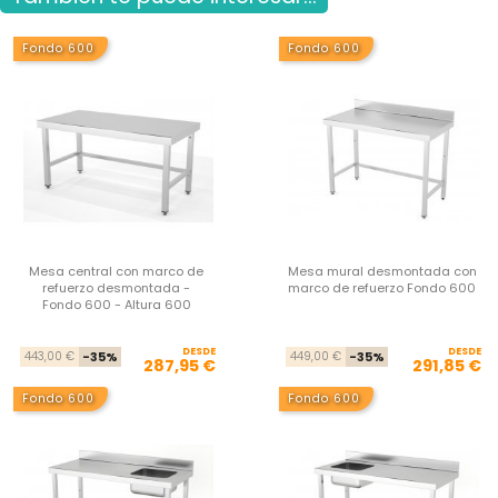
Fondo 600
Fondo 600
Mesa central con marco de
Mesa mural desmontada con
refuerzo desmontada -
marco de refuerzo Fondo 600
Fondo 600 - Altura 600
DESDE
Precio base
Precio
DESDE
Pre
Pre
443,00 €
-35%
449,00 €
-35%
287,95 €
291,85 €
Fondo 600
Fondo 600