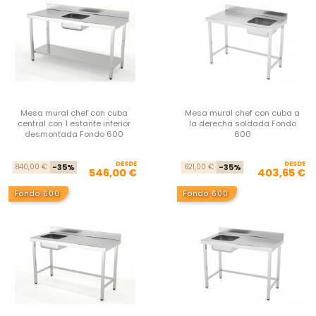
Mesa mural chef con cuba
Mesa mural chef con cuba a
central con 1 estante inferior
la derecha soldada Fondo
desmontada Fondo 600
600
DESDE
Precio base
Precio
DESDE
Pre
Pre
840,00 €
-35%
621,00 €
-35%
546,00 €
403,65 €
Fondo 600
Fondo 600