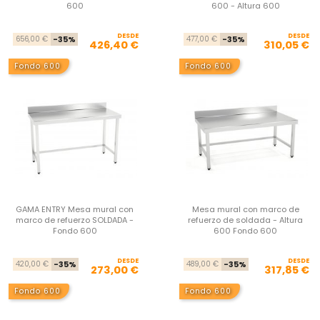
600
600 - Altura 600
DESDE
Precio base
Precio
DESDE
Pre
Pre
656,00 €
-35%
477,00 €
-35%
426,40 €
310,05 €
Fondo 600
Fondo 600
GAMA ENTRY Mesa mural con
Mesa mural con marco de
marco de refuerzo SOLDADA -
refuerzo de soldada - Altura
Fondo 600
600 Fondo 600
DESDE
Precio base
Precio
DESDE
Pre
Pre
420,00 €
-35%
489,00 €
-35%
273,00 €
317,85 €
Fondo 600
Fondo 600