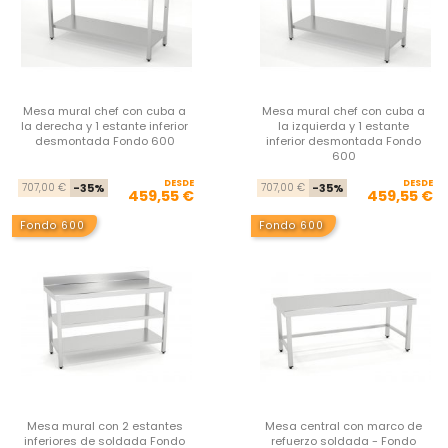
Mesa mural chef con cuba a
Mesa mural chef con cuba a
la derecha y 1 estante inferior
la izquierda y 1 estante
desmontada Fondo 600
inferior desmontada Fondo
600
DESDE
Precio base
Precio
DESDE
Pre
Pre
707,00 €
-35%
707,00 €
-35%
459,55 €
459,55 €
Fondo 600
Fondo 600
Mesa mural con 2 estantes
Mesa central con marco de
inferiores de soldada Fondo
refuerzo soldada - Fondo