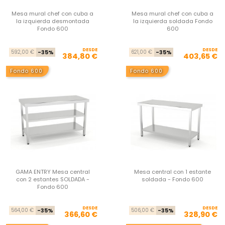
Mesa mural chef con cuba a
Mesa mural chef con cuba a
la izquierda desmontada
la izquierda soldada Fondo
Fondo 600
600
DESDE
Precio base
Precio
DESDE
Pre
Pre
592,00 €
-35%
621,00 €
-35%
384,80 €
403,65 €
Fondo 600
Fondo 600
GAMA ENTRY Mesa central
Mesa central con 1 estante
con 2 estantes SOLDADA -
soldada - Fondo 600
Fondo 600
DESDE
Precio base
Precio
DESDE
Pre
Pre
564,00 €
-35%
506,00 €
-35%
366,60 €
328,90 €