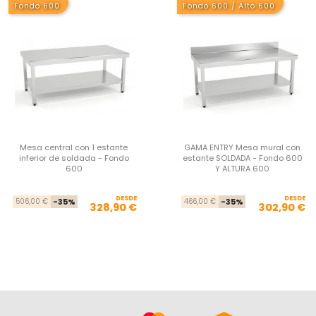
Fondo 600
Fondo 600 / Alto 600
Mesa central con 1 estante
GAMA ENTRY Mesa mural con
inferior de soldada - Fondo
estante SOLDADA - Fondo 600
600
Y ALTURA 600
DESDE
Precio base
Precio
DESDE
Pre
Pre
506,00 €
-35%
466,00 €
-35%
328,90 €
302,90 €