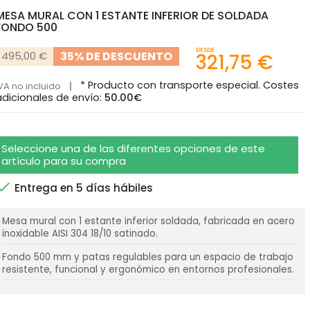
MESA MURAL CON 1 ESTANTE INFERIOR DE SOLDADA
FONDO 500
DESDE
35% DE DESCUENTO
495,00 €
321,75 €
* Producto con transporte especial. Costes
VA no incluido
adicionales de envío:
50.00€
Seleccione una de las diferentes opciones de este
artículo para su compra

Entrega en 5 días hábiles
Mesa mural con 1 estante inferior soldada, fabricada en acero
inoxidable AISI 304 18/10 satinado.
Fondo 500 mm y patas regulables para un espacio de trabajo
resistente, funcional y ergonómico en entornos profesionales.