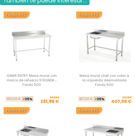
También te puede interesar...
Fondo 500
Fondo 500
GAMA ENTRY Mesa mural con
Mesa mural chef con cuba a
marco de refuerzo SOLDADA -
la izquierda desmontada
Fondo 500
Fondo 500
DESDE
Precio base
Precio
DESDE
Pre
Pre
403,00 €
-35%
627,00 €
-35%
261,95 €
407,55 €
Fondo 500
Fondo 500