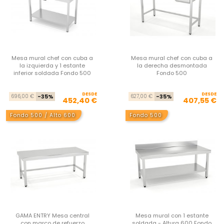
Mesa mural chef con cuba a
Mesa mural chef con cuba a
la izquierda y 1 estante
la derecha desmontada
inferior soldada Fondo 500
Fondo 500
DESDE
Precio base
Precio
DESDE
Pre
Pre
696,00 €
-35%
627,00 €
-35%
452,40 €
407,55 €
Fondo 500 / Alto 600
Fondo 500
GAMA ENTRY Mesa central
Mesa mural con 1 estante
con marco de refuerzo
soldada - Altura 600 Fondo