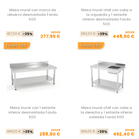
Mesa mural con marco de
Mesa mural chef con cuba a
refuerzo desmontada Fondo
la izquierda y 1 estante
500
inferior desmontada Fondo
500
DESDE
Precio base
Precio
DESDE
Pre
Pre
427,00 €
-35%
690,00 €
-35%
277,55 €
448,50 €
Fondo 500
Fondo 500
Mesa mural con 1 estante
Mesa mural chef con cuba a
inferior desmontada Fondo
la derecha y 1 estante inferior
500
soldada Fondo 500
DESDE
Precio base
Precio
DESDE
Pre
Pre
444,00 €
-35%
696,00 €
-35%
288,60 €
452,40 €