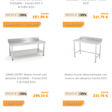
SOLDADA - Fondo 500 Y
500
ALTURA 600
DESDE
Precio base
Precio
DESDE
Pre
Pre
443,00 €
-35%
495,00 €
-35%
287,95 €
321,75 €
Fondo 500 / Alto 600
Fondo 800
GAMA ENTRY Mesa mural con
Mesa mural desmontada con
estante SOLDADA - Fondo 500
marco de refuerzo Fondo 500
Y ALTURA 600
DESDE
Precio base
Precio
DESDE
Pre
Pre
454,00 €
-35%
495,00 €
-35%
295,10 €
321,75 €
Fondo 500
Fondo 500