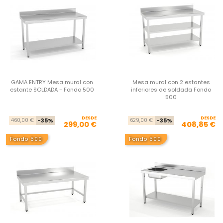
GAMA ENTRY Mesa mural con
Mesa mural con 2 estantes
estante SOLDADA - Fondo 500
inferiores de soldada Fondo
500
DESDE
Precio base
Precio
DESDE
Pre
Pre
460,00 €
-35%
629,00 €
-35%
299,00 €
408,85 €
Fondo 500
Fondo 500