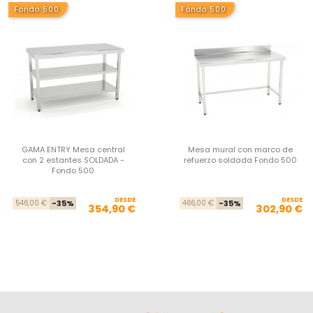
Fondo 500
Fondo 500
GAMA ENTRY Mesa central
Mesa mural con marco de
con 2 estantes SOLDADA -
refuerzo soldada Fondo 500
Fondo 500
DESDE
Precio base
Precio
DESDE
Pre
Pre
546,00 €
-35%
466,00 €
-35%
354,90 €
302,90 €