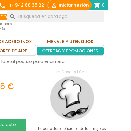
call

shopping_cart
942 68 35 22
Iniciar sesión
0
+34
search
ADO
ia para
mía
DE ACERO INOX
MENAJE Y UTENSILIOS
ORES DE AIRE
OFERTAS Y PROMOCIONES
 lateral postizo para encimera
La Casa del Chef
65 €
 de este
Importadores oficiales de las mejores