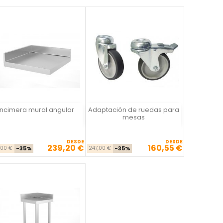
ncimera mural angular
Adaptación de ruedas para
Vista rápida
Vista rápida


mesas
DESDE
DESDE
239,20 €
160,55 €
Precio base
Precio
Precio base
Precio
,00 €
-35%
247,00 €
-35%