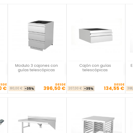
Modulo 3 cajones con
Cajón con guías
E
Vista rápida
Vista rápida



guías telescópicas
telescópicas
ESDE
DESDE
DESDE
0 €
396,50 €
134,55 €
se
cio
Precio base
Precio
Precio base
Precio
610,00 €
-35%
207,00 €
-35%
368