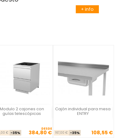
+ info
Modulo 2 cajones con
Cajón individual para mesa
Vista rápida
Vista rápida


guías telescópicas
ENTRY
DESDE
384,80 €
108,55 €
Precio base
Precio
Precio base
Precio
,00 €
-35%
167,00 €
-35%