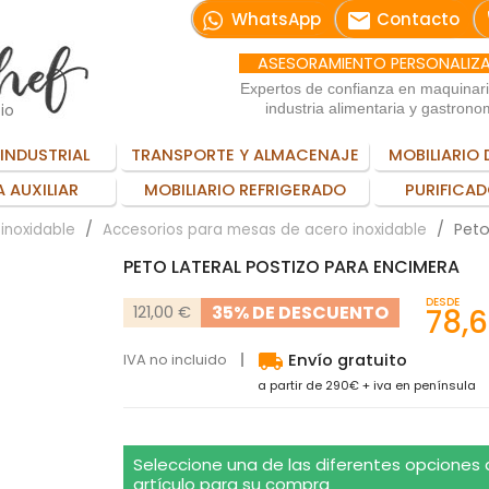
email
WhatsApp
Contacto
ASESORAMIENTO PERSONALIZ
Expertos de confianza en maquinar
io
industria alimentaria y gastrono
INDUSTRIAL
TRANSPORTE Y ALMACENAJE
MOBILIARIO 
 AUXILIAR
MOBILIARIO REFRIGERADO
PURIFICAD
Peto
inoxidable
Accesorios para mesas de acero inoxidable
PETO LATERAL POSTIZO PARA ENCIMERA
DESDE
35% DE DESCUENTO
121,00 €
78,
local_shipping
IVA no incluido
Envío gratuito
a partir de 290€ + iva en península
Seleccione una de las diferentes opciones
artículo para su compra