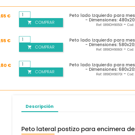
Peto lado Izquierdo para me
,65 €
- Dimensiones: 480x2
COMPRAR

-
Ref:
089IDH9050I
Cod
Peto lado Izquierdo para me
,55 €
- Dimensiones: 580x2
COMPRAR

-
Ref:
089IDH9060I
Cod
Peto lado Izquierdo para me
,80 €
- Dimensiones: 680x2
COMPRAR

-
Ref:
089IDH9070I
Cod
Descripción
Peto lateral postizo para encimera de