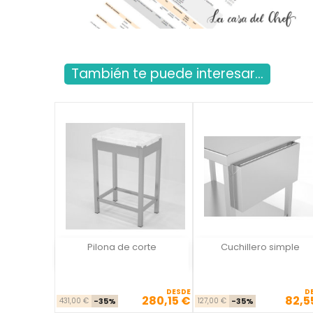
También te puede interesar...
Pilona de corte
Cuchillero simple
Vista rápida
Vista rápida

DESDE
D
280,15 €
82,5
Precio base
Precio
Precio ba
Pre
431,00 €
-35%
127,00 €
-35%