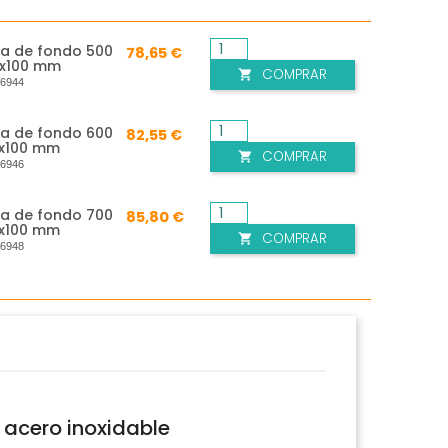
sa de fondo 500
78,65 €
0x100 mm
COMPRAR

:
6944
sa de fondo 600
82,55 €
0x100 mm
COMPRAR

:
6946
sa de fondo 700
85,80 €
0x100 mm
COMPRAR

:
6948
 acero inoxidable