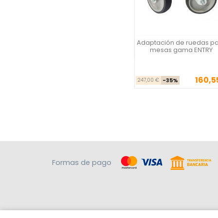
Adaptación de ruedas p
Vista rápida
mesas gama ENTRY
160,5
Precio ba
Pre
247,00 €
-35%
Formas de pago