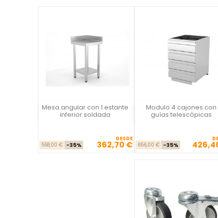
Mesa angular con 1 estante
Modulo 4 cajones con
Vista rápida
Vista rápida

inferior soldada
guías telescópicas
DESDE
D
362,70 €
426,4
Precio base
Precio
Precio ba
Pre
558,00 €
-35%
656,00 €
-35%