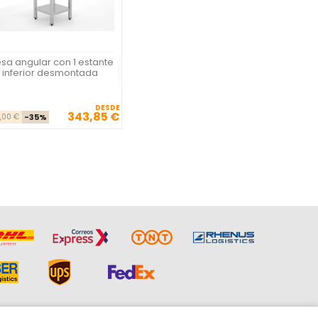
sa angular con 1 estante
Vista rápida

inferior desmontada
DESDE
343,85 €
Precio base
Precio
,00 €
-35%