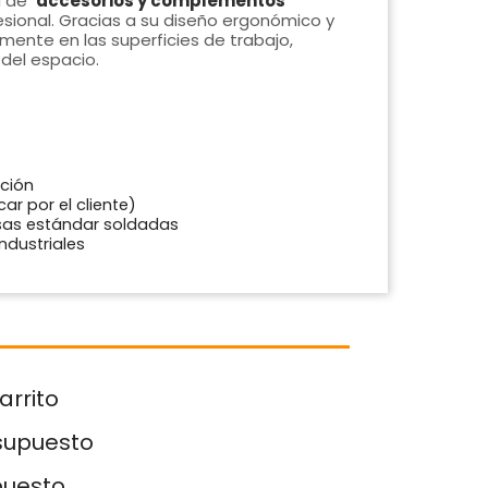
a de
accesorios y complementos
fesional. Gracias a su diseño ergonómico y
amente en las superficies de trabajo,
del espacio.
ación
ar por el cliente)
sas estándar soldadas
ndustriales
arrito
esupuesto
puesto