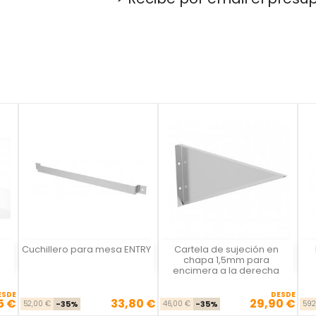
Cuchillero para mesa ENTRY
Cartela de sujeción en
Vista rápida
Vista rápida



chapa 1,5mm para
encimera a la derecha
ESDE
DESDE
5 €
33,80 €
29,90 €
se
cio
Precio base
Precio
Precio base
Precio
52,00 €
-35%
46,00 €
-35%
592