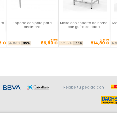
ara
Soporte con pata para
Mesa con soporte de horno
Me
Vista rápida
Vista rápida



encimera
con guías soldada
DESDE
DESDE
5 €
85,80 €
514,80 €
se
cio
Precio base
Precio
Precio base
Precio
132,00 €
-35%
792,00 €
-35%
529
Recibe tu pedido con