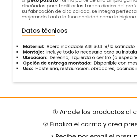
El
peto postizo
forma parte de una amplia gam
diseñados para facilitar las tareas diarias del pro
su fabricación de alta calidad, se integra perfect
mejorando tanto la funcionalidad como la higiene 
Datos técnicos
Material:
Acero inoxidable AISI 304 18/10 satinado
Montaje:
Incluye todo lo necesario para su instal
Ubicación:
Derecha, izquierda o centro (a especific
Opción de entrega montado:
Disponible con me
Uso:
Hostelería, restauración, obradores, cocinas i
① Añade los productos al c
② Finaliza el carrito y crea pr
> Recibe por email el presu