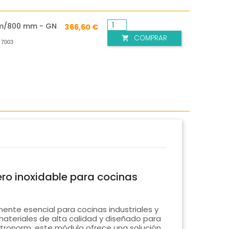
m/800 mm - GN
366,60 €
COMPRAR

:
7003
ro inoxidable para cocinas
nte esencial para cocinas industriales y
ateriales de alta calidad y diseñado para
astronorm, este módulo ofrece una solución