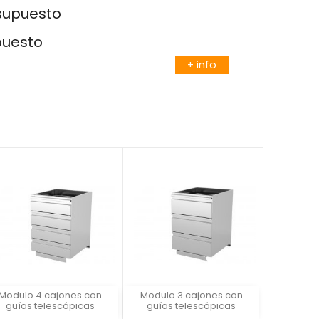
esupuesto
puesto
+ info
Modulo 4 cajones con
Modulo 3 cajones con
Vista rápida
Vista rápida


guías telescópicas
guías telescópicas