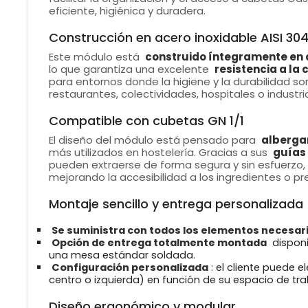
eficiente, higiénica y duradera.
Construcción en acero inoxidable AISI 304
Este módulo está
construido íntegramente en a
lo que garantiza una excelente
resistencia a la 
para entornos donde la higiene y la durabilidad so
restaurantes, colectividades, hospitales o industri
Compatible con cubetas GN 1/1
El diseño del módulo está pensado para
albergar
más utilizados en hostelería. Gracias a sus
guías
pueden extraerse de forma segura y sin esfuerzo, 
mejorando la accesibilidad a los ingredientes o p
Montaje sencillo y entrega personalizada
Se suministra con todos los elementos necesar
Opción de entrega totalmente montada
dispon
una mesa estándar soldada.
Configuración personalizada
: el cliente puede 
centro o izquierda) en función de su espacio de tra
Diseño ergonómico y modular