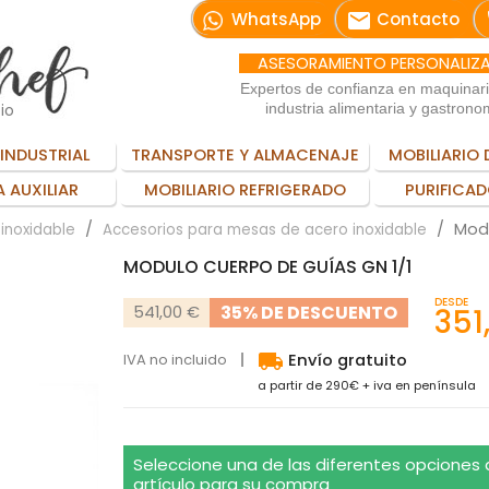
email
WhatsApp
Contacto
ASESORAMIENTO PERSONALIZ
Expertos de confianza en maquinar
io
industria alimentaria y gastrono
INDUSTRIAL
TRANSPORTE Y ALMACENAJE
MOBILIARIO 
 AUXILIAR
MOBILIARIO REFRIGERADO
PURIFICAD
Modu
inoxidable
Accesorios para mesas de acero inoxidable
MODULO CUERPO DE GUÍAS GN 1/1
DESDE
35% DE DESCUENTO
541,00 €
351
local_shipping
IVA no incluido
Envío gratuito
a partir de 290€ + iva en península
Seleccione una de las diferentes opciones
artículo para su compra