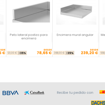
Peto lateral postizo para
Encimera mural angular
Me
Vista rápida
Vista rápida



encimera
ESDE
DESDE
DESDE
5 €
78,65 €
239,20 €
se
cio
Precio base
Precio
Precio base
Precio
121,00 €
-35%
368,00 €
-35%
558
Recibe tu pedido con