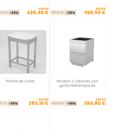
DESDE
DESDE
426,40 €
396,50 €
Precio base
Precio
Precio base
Precio
,00 €
-35%
610,00 €
-35%
Pilona de corte
Modulo 2 cajones con
Vista rápida
Vista rápida


guías telescópicas
DESDE
DESDE
280,15 €
384,80 €
Precio base
Precio
Precio base
Precio
,00 €
-35%
592,00 €
-35%