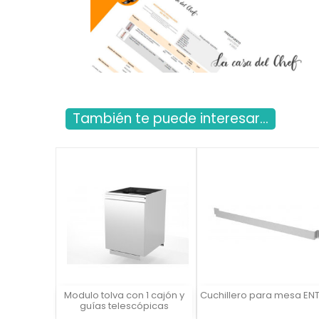
También te puede interesar...
Modulo tolva con 1 cajón y
Cuchillero para mesa EN
Vista rápida
Vista rápida

guías telescópicas