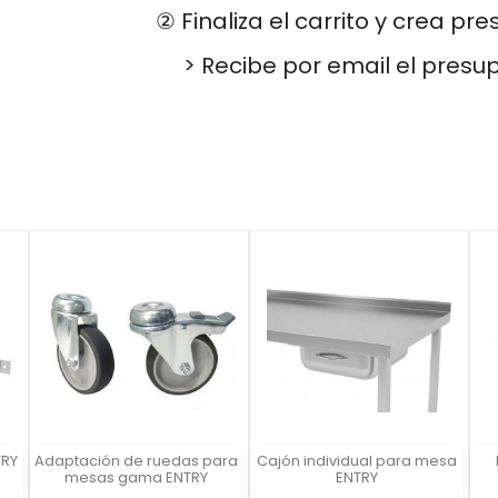
② Finaliza el carrito y crea pr
> Recibe por email el presu
TRY
Adaptación de ruedas para
Cajón individual para mesa
Vista rápida
Vista rápida



mesas gama ENTRY
ENTRY