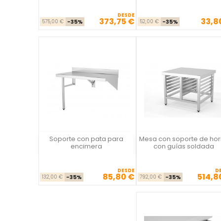
DESDE
373,75 €
33,8
Precio base
Precio
Precio ba
Pre
575,00 €
-35%
52,00 €
-35%
Soporte con pata para
Mesa con soporte de ho
Vista rápida
Vista rápida

encimera
con guías soldada
DESDE
D
85,80 €
514,8
Precio base
Precio
Precio ba
Pre
132,00 €
-35%
792,00 €
-35%