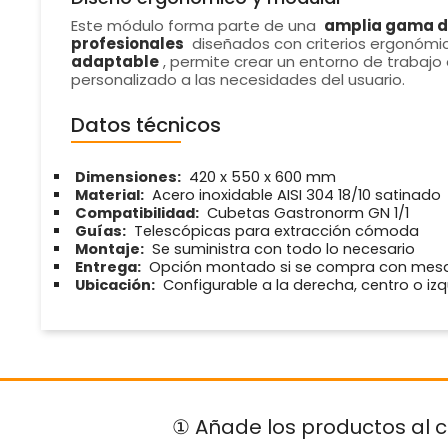
Este módulo forma parte de una
amplia gama d
profesionales
diseñados con criterios ergonómic
adaptable
, permite crear un entorno de trabaj
personalizado a las necesidades del usuario.
Datos técnicos
Dimensiones:
420 x 550 x 600 mm
Material:
Acero inoxidable AISI 304 18/10 satinado
Compatibilidad:
Cubetas Gastronorm GN 1/1
Guías:
Telescópicas para extracción cómoda
Montaje:
Se suministra con todo lo necesario
Entrega:
Opción montado si se compra con mes
Ubicación:
Configurable a la derecha, centro o iz
① Añade los productos al c