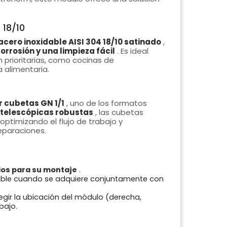
 18/10
cero inoxidable AISI 304 18/10 satinado
,
corrosión y una limpieza fácil
. Es ideal
n prioritarias, como cocinas de
a alimentaria.
 cubetas GN 1/1
, uno de los formatos
 telescópicas robustas
, las cubetas
optimizando el flujo de trabajo y
reparaciones.
ios para su montaje
.
ible cuando se adquiere conjuntamente con
elegir la ubicación del módulo (derecha,
bajo.