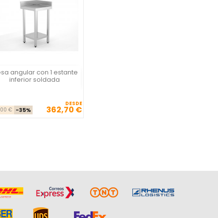
sa angular con 1 estante
Vista rápida

inferior soldada
DESDE
362,70 €
Precio base
Precio
,00 €
-35%