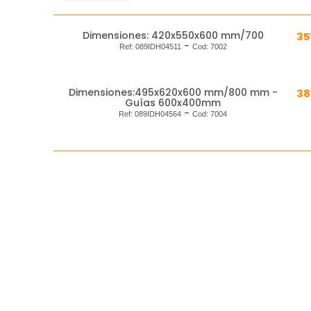
Dimensiones: 420x550x600 mm/700
35
-
Ref:
089IDH04511
Cod:
7002
Dimensiones:495x620x600 mm/800 mm -
38
Guías 600x400mm
-
Ref:
089IDH04564
Cod:
7004