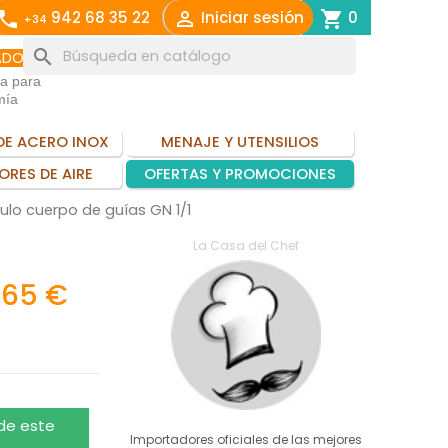
call

shopping_cart
942 68 35 22
Iniciar sesión
0
+34
search
ADO
ia para
mía
DE ACERO INOX
MENAJE Y UTENSILIOS
ORES DE AIRE
OFERTAS Y PROMOCIONES
lo cuerpo de guías GN 1/1
La Casa del Chef
,65 €
 de este
Importadores oficiales de las mejores