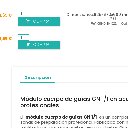
Dimensiones:625x670x600 m
1,65 €
2/1
COMPRAR

-
Ref:
089IDH04521
Cod
1,55 €
COMPRAR

Descripción
Módulo cuerpo de guías GN 1/1 en ace
profesionales
El
módulo cuerpo de guías GN 1/1
es un compone
zonas de preparación profesional. Fabricado con m
facilitar la organización y el acceso a cubetas G