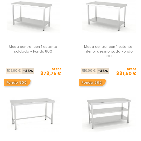
Mesa central con 1 estante
Mesa central con 1 estante
soldada - Fondo 800
inferior desmontada Fondo
800
DESDE
Precio base
Precio
DESDE
Pre
Pre
575,00 €
-35%
510,00 €
-35%
373,75 €
331,50 €
Fondo 800
Fondo 800