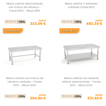
Mesa central desmontada
Mesa central 2 estantes
con marco de refuerzo -
soldada Fondo 800
Fondo 800 - Altura 850
DESDE
Precio base
Precio
DESDE
Pre
Pre
497,00 €
-35%
742,00 €
-35%
323,05 €
482,30 €
Fondo 800
Fondo 800
Mesa central con marco de
Mesa central con estante
refuerzo soldada - Fondo
inferior desmontada - Fondo
800 - Altura 600
800 - Altura 600
DESDE
Precio base
Precio
DESDE
Pre
Pre
546,00 €
-35%
510,00 €
-35%
354,90 €
331,50 €