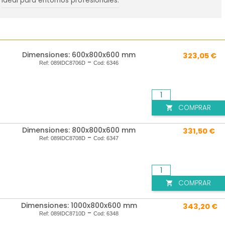
Ideal para entornos profesionales.
Dimensiones: 600x800x600 mm
323,05 €
-
Ref:
089IDC8706D
Cod:
6346
COMPRAR

Dimensiones: 800x800x600 mm
331,50 €
-
Ref:
089IDC8708D
Cod:
6347
COMPRAR

Dimensiones: 1000x800x600 mm
343,20 €
-
Ref:
089IDC8710D
Cod:
6348