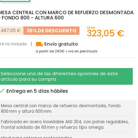
MESA CENTRAL CON MARCO DE REFUERZO DESMONTADA
- FONDO 800 - ALTURA 600
DESDE
35% DE DESCUENTO
497,00 €
323,05 €
local_shipping
VA no incluido
Envío gratuito
a partir de 290€ + iva en península
Seleccione una de las diferentes opciones de este
artículo para su compra

Entrega en 5 días hábiles
Mesa central con marco de refuerzo desmontada, fondo
800 mm y altura 600 mm.
Fabricada en acero inoxidable AISI 304, con patas regulables,
frontal soldado de 60 mm y refuerzo tipo omega.