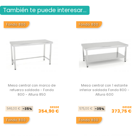
También te puede interesar...
Fondo 800
Fondo 800
Mesa central con marco de
Mesa central con 1 estante
refuerzo soldada - Fondo
inferior soldada Fondo 800 -
800 - Altura 850
Altura 600
DESDE
Precio base
Precio
DESDE
Pre
Pre
546,00 €
-35%
575,00 €
-35%
354,90 €
373,75 €
Fondo 800
Fondo 800