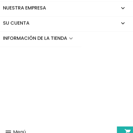
NUESTRA EMPRESA

SU CUENTA

INFORMACIÓN DE LA TIENDA
keyboard_arrow_down
shopping_cart
Menú
