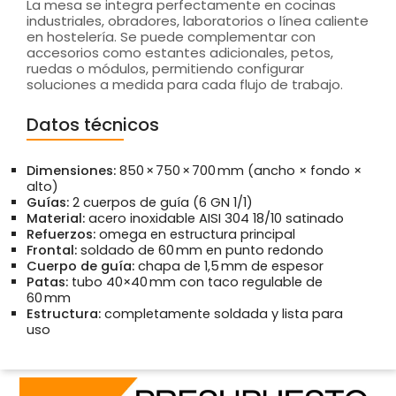
La mesa se integra perfectamente en cocinas
industriales, obradores, laboratorios o línea caliente
en hostelería. Se puede complementar con
accesorios como estantes adicionales, petos,
ruedas o módulos, permitiendo configurar
soluciones a medida para cada flujo de trabajo.
Datos técnicos
Dimensiones:
850 × 750 × 700 mm (ancho × fondo ×
alto)
Guías:
2 cuerpos de guía (6 GN 1/1)
Material:
acero inoxidable AISI 304 18/10 satinado
Refuerzos:
omega en estructura principal
Frontal:
soldado de 60 mm en punto redondo
Cuerpo de guía:
chapa de 1,5 mm de espesor
Patas:
tubo 40×40 mm con taco regulable de
60 mm
Estructura:
completamente soldada y lista para
uso