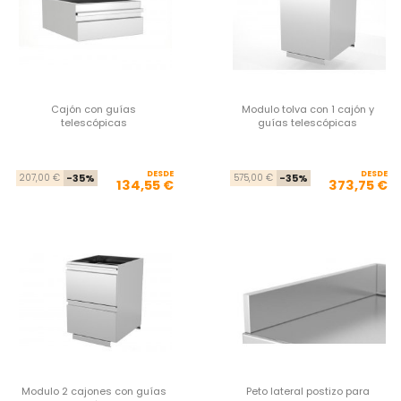
Cajón con guías
Modulo tolva con 1 cajón y
telescópicas
guías telescópicas
DESDE
Precio base
Precio
DESDE
Pre
Pre
207,00 €
-35%
575,00 €
-35%
134,55 €
373,75 €
Modulo 2 cajones con guías
Peto lateral postizo para