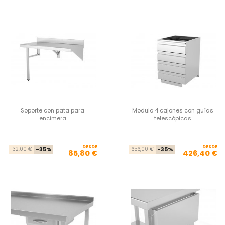
Soporte con pata para
Modulo 4 cajones con guías
encimera
telescópicas
DESDE
Precio base
Precio
DESDE
Pre
Pre
132,00 €
-35%
656,00 €
-35%
85,80 €
426,40 €