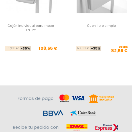
Cajón individual para mesa
Cuchillero simple
ENTRY
Precio base
Precio
DESDE
Pre
Pre
108,55 €
167,00 €
-35%
127,00 €
-35%
82,55 €
Formas de pago
Recibe tu pedido con