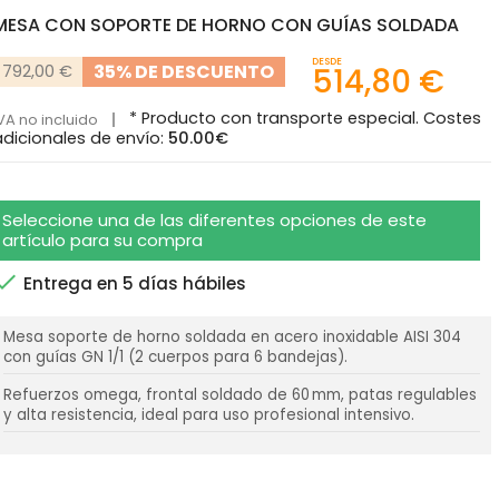
MESA CON SOPORTE DE HORNO CON GUÍAS SOLDADA
DESDE
35% DE DESCUENTO
792,00 €
514,80 €
* Producto con transporte especial. Costes
VA no incluido
adicionales de envío:
50.00€
Seleccione una de las diferentes opciones de este
artículo para su compra

Entrega en 5 días hábiles
Mesa soporte de horno soldada en acero inoxidable AISI 304
con guías GN 1/1 (2 cuerpos para 6 bandejas).
Refuerzos omega, frontal soldado de 60 mm, patas regulables
y alta resistencia, ideal para uso profesional intensivo.