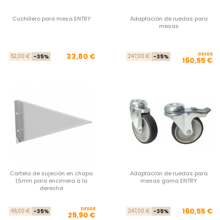
Cuchillero para mesa ENTRY
Adaptación de ruedas para
mesas
Precio base
Precio
DESDE
Pre
Pre
33,80 €
52,00 €
-35%
247,00 €
-35%
160,55 €
Cartela de sujeción en chapa
Adaptación de ruedas para
1,5mm para encimera a la
mesas gama ENTRY
derecha
DESDE
Precio base
Precio
Pre
Pre
160,55 €
46,00 €
-35%
247,00 €
-35%
29,90 €