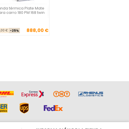
unda térmica Plate Mate
Plate Mate
ra carro 180 PM 168 twin
888,00 €
Precio base
Precio
4,00 €
-25%