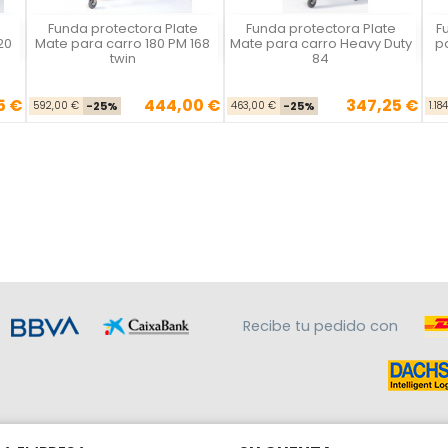
Funda protectora Plate
Funda protectora Plate
F
Plate Mate
Plate Mate
20
Mate para carro 180 PM 168
Mate para carro Heavy Duty
pa
twin
84
5 €
444,00 €
347,25 €
se
cio
Precio base
Precio
Precio base
Precio
592,00 €
-25%
463,00 €
-25%
1.18
Recibe tu pedido con