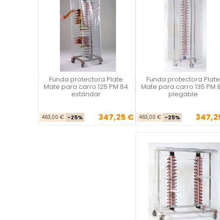
Funda protectora Plate
Funda protectora Plate
Plate Mate
Plate Mate
Mate para carro 125 PM 84
Mate para carro 135 PM 
estándar
plegable
347,25 €
347,2
Precio base
Precio
Precio ba
Pre
463,00 €
-25%
463,00 €
-25%