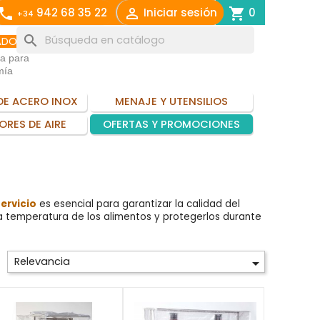
call

shopping_cart
942 68 35 22
Iniciar sesión
0
+34
search
ADO
ia para
mía
DE ACERO INOX
MENAJE Y UTENSILIOS
ORES DE AIRE
OFERTAS Y PROMOCIONES
servicio
es esencial para garantizar la calidad del
la temperatura de los alimentos y protegerlos durante
Relevancia
