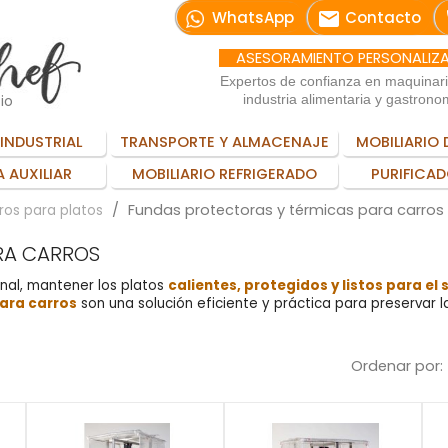
email
WhatsApp
Contacto
ASESORAMIENTO PERSONALIZ
Expertos de confianza en maquinar
io
industria alimentaria y gastrono
INDUSTRIAL
TRANSPORTE Y ALMACENAJE
MOBILIARIO 
 AUXILIAR
MOBILIARIO REFRIGERADO
PURIFICAD
Fundas protectoras y térmicas para carros
ros para platos
RA CARROS
onal, mantener los platos
calientes, protegidos y listos para el 
ara carros
son una solución eficiente y práctica para preservar 
Ordenar por: