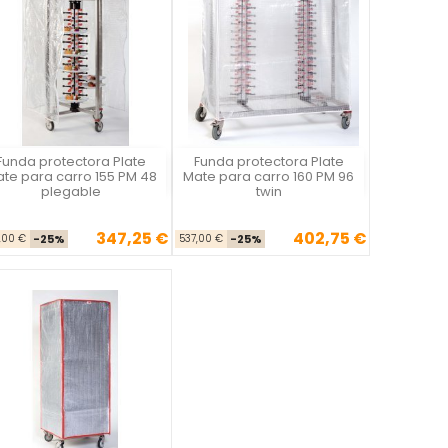
Funda protectora Plate
Funda protectora Plate
Plate Mate
Plate Mate
te para carro 155 PM 48
Mate para carro 160 PM 96
plegable
twin
347,25 €
402,75 €
Precio base
Precio
Precio base
Precio
,00 €
-25%
537,00 €
-25%