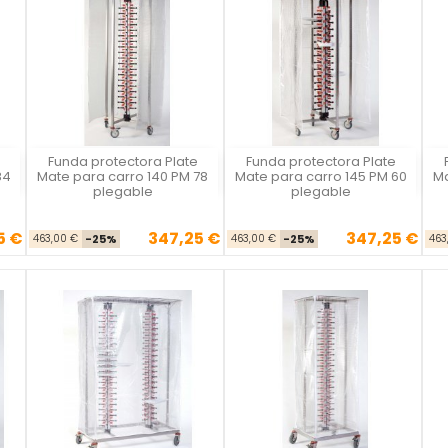
Funda protectora Plate
Funda protectora Plate
Plate Mate
Plate Mate
84
Mate para carro 140 PM 78
Mate para carro 145 PM 60
Ma
plegable
plegable
5 €
347,25 €
347,25 €
se
cio
Precio base
Precio
Precio base
Precio
463,00 €
-25%
463,00 €
-25%
463