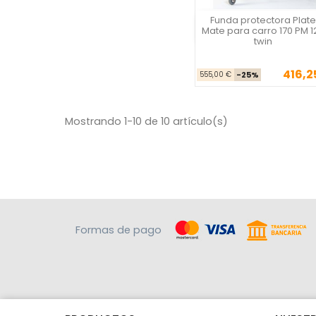
Funda protectora Plate
Plate Mate
Mate para carro 170 PM 1
twin
416,2
Precio ba
Pre
555,00 €
-25%
Mostrando 1-10 de 10 artículo(s)
Formas de pago