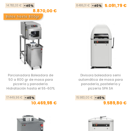
Precio base
Precio
Pre
Pre
5.091,79 €
14.783,33 €
-40%
8.486,31 €
-40%
8.870,00 €
Bolas hasta 800gr
Porcionadora Boleadora de
Divisora boleadora semi
50 a 800 gr de masa para
automática de masa para
pizzería y panadería.
panadería, pastelería y
Hidratación hasta el 55-60%
pizzería SPA SA
Precio base
Precio
Pre
Pre
17.449,96 €
-40%
15.983,00 €
-40%
10.469,98 €
9.589,80 €