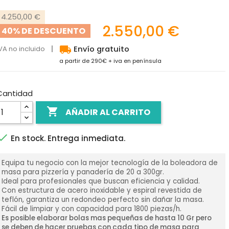
4.250,00 €
2.550,00 €
40% DE DESCUENTO
local_shipping
VA no incluido
Envío gratuito
a partir de 290€ + iva en península
Cantidad

AÑADIR AL CARRITO

En stock. Entrega inmediata.
Equipa tu negocio con la mejor tecnología de la boleadora de
masa para pizzería y panadería de 20 a 300gr.
Ideal para profesionales que buscan eficiencia y calidad.
Con estructura de acero inoxidable y espiral revestida de
teflón, garantiza un redondeo perfecto sin dañar la masa.
Fácil de limpiar y con capacidad para 1800 piezas/h.
Es posible elaborar bolas mas pequeñas de hasta 10 Gr pero
se deben de hacer pruebas con cada tipo de masa para