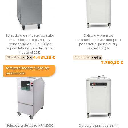
Boleadora de masas con alta
Divisora y prensas
humedad para pizzería y
automáticas de masa para
panadería de 20 a 800gr.
panadería, pastelería y
Espiral teflonada hidratación
pizzería SQ A
hasta el 70%
Precio base
Precio
Pre
Pre
4.431,26 €
7.385,43 €
-40%
12.917,00 €
-40%
7.750,20 €
Temporalmente fuera de
producción
Boleadora de pizza HPAL1300
Divisora y prensas semi