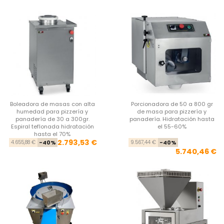
Boleadora de masas con alta
Porcionadora de 50 a 800 gr
humedad para pizzería y
de masa para pizzería y
panadería de 30 a 300gr.
panadería. Hidratación hasta
Espiral teflonada hidratación
el 55-60%
hasta el 70%
Precio base
Precio
Pre
Pre
2.793,53 €
4.655,88 €
-40%
9.567,44 €
-40%
5.740,46 €