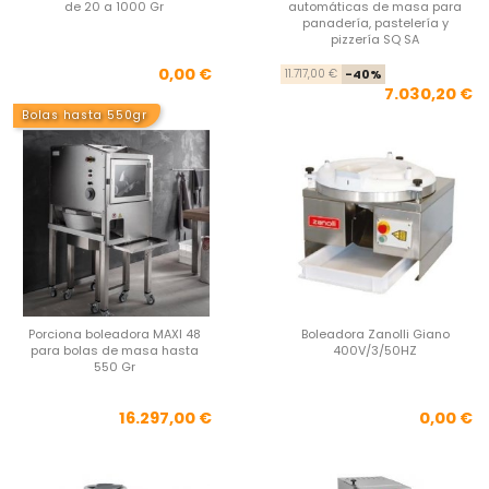
de 20 a 1000 Gr
automáticas de masa para
panadería, pastelería y
pizzería SQ SA
Precio
Pre
Pre
0,00 €
11.717,00 €
-40%
7.030,20 €
Bolas hasta 550gr
Porciona boleadora MAXI 48
Boleadora Zanolli Giano
para bolas de masa hasta
400V/3/50HZ
550 Gr
Precio
Pre
16.297,00 €
0,00 €