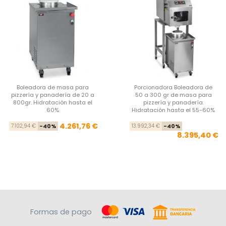
Boleadora de masa para
Porcionadora Boleadora de
pizzería y panadería de 20 a
50 a 300 gr de masa para
800gr. Hidratación hasta el
pizzería y panadería.
60%
Hidratación hasta el 55-60%
Precio base
Precio
Pre
Pre
4.261,76 €
7.102,94 €
-40%
13.992,34 €
-40%
8.395,40 €
Formas de pago