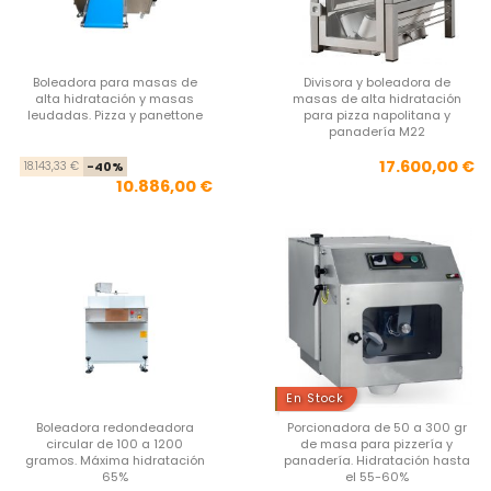
Boleadora para masas de
Divisora y boleadora de
alta hidratación y masas
masas de alta hidratación
leudadas. Pizza y panettone
para pizza napolitana y
panadería M22
Precio base
Precio
Pre
17.600,00 €
18.143,33 €
-40%
10.886,00 €
En Stock
Boleadora redondeadora
Porcionadora de 50 a 300 gr
circular de 100 a 1200
de masa para pizzería y
gramos. Máxima hidratación
panadería. Hidratación hasta
65%
el 55-60%