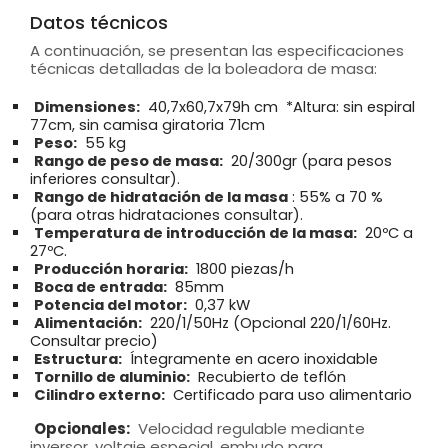
Datos técnicos
A continuación, se presentan las especificaciones
técnicas detalladas de la boleadora de masa:
Dimensiones:
40,7x60,7x79h cm *Altura: sin espiral
77cm, sin camisa giratoria 71cm
Peso:
55 kg
Rango de peso de masa:
20/300gr (para pesos
inferiores consultar).
Rango de hidratación de la masa
: 55% a 70 %
(para otras hidrataciones consultar).
Temperatura de introducción de la masa:
20ºC a
27ºC.
Producción horaria:
1800 piezas/h
Boca de entrada:
85mm
Potencia del motor:
0,37 kW
Alimentación:
220/1/50Hz (Opcional 220/1/60Hz.
Consultar precio)
Estructura:
Íntegramente en acero inoxidable
Tornillo de aluminio:
Recubierto de teflón
Cilindro externo:
Certificado para uso alimentario
Opcionales:
Velocidad regulable mediante
inversor, voltaje especial, embudo para