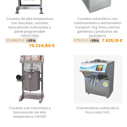
Cocedor de alta temperatura
Cocedor automático con
con rascador, variador,
calentamiento y enfriamiento
basculación motorizada y
Compact 7 Kg. Para cremas,
panel programable
gelatinas y productos de
C500CSEIA
pastelería
Precio base
Precio
Pre
Pre
7.625,15 €
100.464,00 €
-30%
11.731,00 €
-35%
70.324,80 €
Cocedor con mezclador y
Cuececremas automatico
basculación de alta
frio y calor 14 Lt
temperatura C602EI