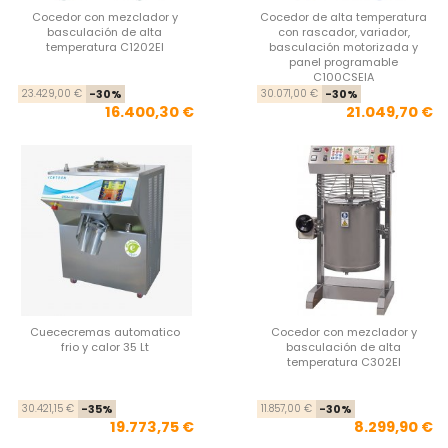
Cocedor con mezclador y
Cocedor de alta temperatura
basculación de alta
con rascador, variador,
temperatura C1202EI
basculación motorizada y
panel programable
C100CSEIA
Precio base
Precio
Pre
Pre
23.429,00 €
-30%
30.071,00 €
-30%
16.400,30 €
21.049,70 €
Cuececremas automatico
Cocedor con mezclador y
frio y calor 35 Lt
basculación de alta
temperatura C302EI
Precio base
Precio
Pre
Pre
30.421,15 €
-35%
11.857,00 €
-30%
19.773,75 €
8.299,90 €