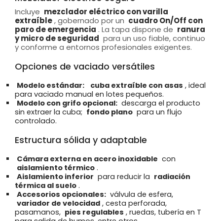
Incluye
mezclador eléctrico con varilla
extraíble
, gobernado por un
cuadro On/Off con
paro de emergencia
. La tapa dispone de
ranura
y micro de seguridad
para un uso fiable, continuo
y conforme a entornos profesionales exigentes.
Opciones de vaciado versátiles
Modelo estándar:
cuba extraíble con asas
, ideal
para vaciado manual en lotes pequeños.
Modelo con grifo opcional:
descarga el producto
sin extraer la cuba;
fondo plano
para un flujo
controlado.
Estructura sólida y adaptable
Cámara externa en acero inoxidable
con
aislamiento térmico
.
Aislamiento inferior
para reducir la
radiación
térmica al suelo
.
Accesorios opcionales:
válvula de esfera,
variador de velocidad
, cesta perforada,
pasamanos,
pies regulables
, ruedas, tubería en T