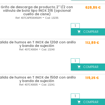
Grifo de descarga de producto 2" 1/2 con
628,85 €
válvula de bola tipo INOX 316 (opcional
cuello de cisne)
-
Ref:
407CAPE00450/H
Cod:
13235
COMPRAR

alida de humos en T INOX de 120Ø con anillo
112,89 €
y banda de sujeción
-
Ref:
407C40004
Cod:
13240
COMPRAR

alida de humos en T INOX de 150Ø con anillo
119,25 €
y banda de sujeción
-
Ref:
407C40005
Cod:
13241
COMPRAR
