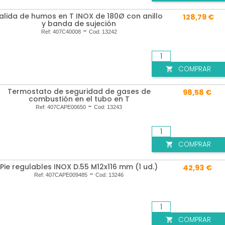
alida de humos en T INOX de 180Ø con anillo
128,79 €
y banda de sujeción
-
Ref:
407C40008
Cod:
13242
COMPRAR

Termostato de seguridad de gases de
98,58 €
combustión en el tubo en T
-
Ref:
407CAPE00650
Cod:
13243
COMPRAR

Pie regulables INOX D.55 M12x116 mm (1 ud.)
42,93 €
-
Ref:
407CAPE009485
Cod:
13246
COMPRAR
