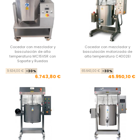
Cocedor con mezclador y
Cocedor con mezclador y
basculación de alta
basculación motorizada de
temperatura MC15VSR con
alta temperatura C4002EI
Soporte y Ruedas
Precio base
Precio
Pre
Pre
9.634,00 €
-30%
65.643,00 €
-30%
6.743,80 €
45.950,10 €