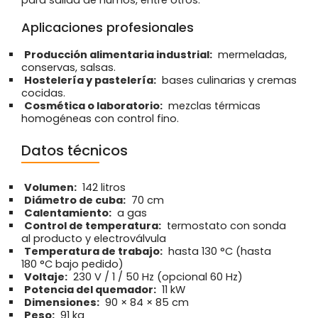
para salida de humos, entre otros.
Aplicaciones profesionales
Producción alimentaria industrial:
mermeladas,
conservas, salsas.
Hostelería y pastelería:
bases culinarias y cremas
cocidas.
Cosmética o laboratorio:
mezclas térmicas
homogéneas con control fino.
Datos técnicos
Volumen:
142 litros
Diámetro de cuba:
70 cm
Calentamiento:
a gas
Control de temperatura:
termostato con sonda
al producto y electroválvula
Temperatura de trabajo:
hasta 130 °C (hasta
180 °C bajo pedido)
Voltaje:
230 V / 1 / 50 Hz (opcional 60 Hz)
Potencia del quemador:
11 kW
Dimensiones:
90 × 84 × 85 cm
Peso:
91 kg