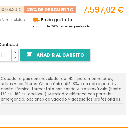
7.597,02 €
25% DE DESCUENTO
10.129,36 €
local_shipping
VA no incluido
Envío gratuito
a partir de 290€ + iva en península
Cantidad

AÑADIR AL CARRITO
Cocedor a gas con mezclador de 142 L para mermeladas,
salsas y confituras. Cuba cónica AISI 304 con doble pared y
aceite térmico, termostato con sonda y electroválvula (hasta
130 °C, 180 °C opcional). Mezclador eléctrico con paro de
emergencia, opciones de vaciado y accesorios profesionales.