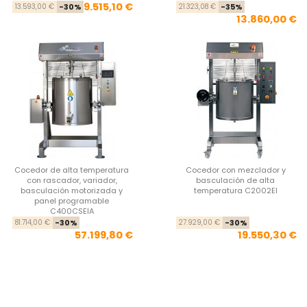
Precio base
Precio
Pre
Pre
9.515,10 €
13.593,00 €
-30%
21.323,08 €
-35%
13.860,00 €
Cocedor de alta temperatura
Cocedor con mezclador y
con rascador, variador,
basculación de alta
basculación motorizada y
temperatura C2002EI
panel programable
C400CSEIA
Precio base
Precio
Pre
Pre
81.714,00 €
-30%
27.929,00 €
-30%
57.199,80 €
19.550,30 €