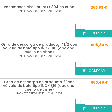
Pasamanos circular INOX 304 en cuba
265,53 €
-
Ref:
407CAPE00430
Cod:
13230
COMPRAR

Grifo de descarga de producto 1" 1/2 con
508,80 €
válvula de bola tipo INOX 316 (opcional
cuello de cisne)
-
Ref:
407CAPE00450
Cod:
13233
COMPRAR

Grifo de descarga de producto 2" con
560,48 €
válvula de bola tipo INOX 316 (opcional
cuello de cisne)
-
Ref:
407CAPE00450/E
Cod:
13234
COMPRAR
