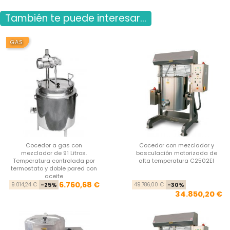
También te puede interesar...
GAS
Cocedor a gas con
Cocedor con mezclador y
mezclador de 91 Litros.
basculación motorizada de
Temperatura controlada por
alta temperatura C2502EI
termostato y doble pared con
aceite
Precio base
Precio
Pre
Pre
6.760,68 €
9.014,24 €
-25%
49.786,00 €
-30%
34.850,20 €