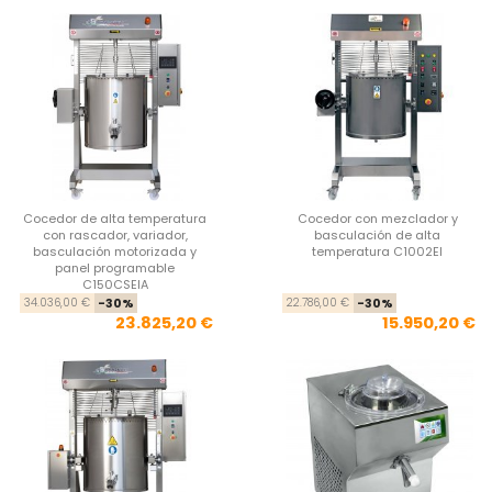
Cocedor de alta temperatura
Cocedor con mezclador y
con rascador, variador,
basculación de alta
basculación motorizada y
temperatura C1002EI
panel programable
C150CSEIA
Precio base
Precio
Pre
Pre
34.036,00 €
-30%
22.786,00 €
-30%
23.825,20 €
15.950,20 €