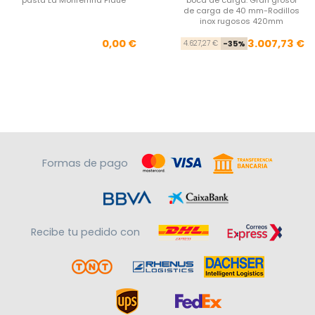
de carga de 40 mm-Rodillos
inox rugosos 420mm
Precio
Pre
Pre
0,00 €
3.007,73 €
4.627,27 €
-35%
Formas de pago
Recibe tu pedido con