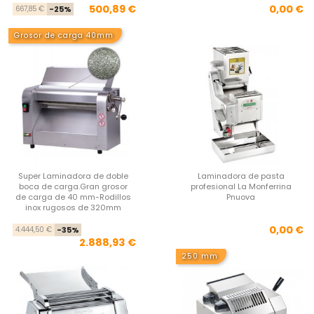
Precio base
Precio
Pre
500,89 €
0,00 €
667,85 €
-25%
Grosor de carga 40mm
Super Laminadora de doble
Laminadora de pasta
boca de carga.Gran grosor
profesional La Monferrina
de carga de 40 mm-Rodillos
Pnuova
inox rugosos de 320mm
Precio base
Precio
Pre
0,00 €
4.444,50 €
-35%
2.888,93 €
250 mm