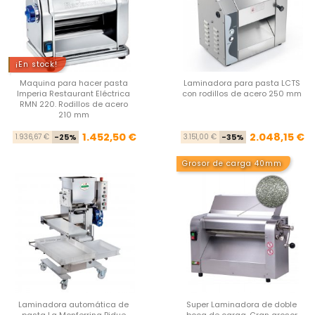
¡En stock!
Maquina para hacer pasta
Laminadora para pasta LCTS
Imperia Restaurant Eléctrica
con rodillos de acero 250 mm
RMN 220. Rodillos de acero
210 mm
Precio base
Precio
Pre
Pre
1.452,50 €
2.048,15 €
1.936,67 €
-25%
3.151,00 €
-35%
Grosor de carga 40mm
Laminadora automática de
Super Laminadora de doble
pasta La Monferrina Pidue
boca de carga. Gran grosor