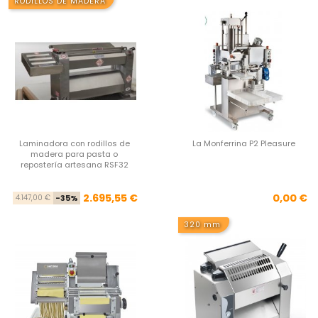
RODILLOS DE MADERA
Laminadora con rodillos de
La Monferrina P2 Pleasure
madera para pasta o
repostería artesana RSF32
Precio base
Precio
Pre
2.695,55 €
0,00 €
4.147,00 €
-35%
320 mm