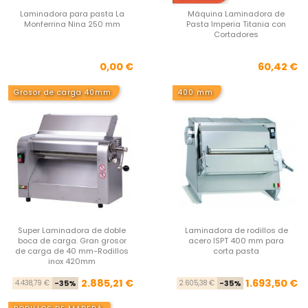
Laminadora para pasta La
Máquina Laminadora de
Monferrina Nina 250 mm
Pasta Imperia Titania con
Cortadores
Precio
Pre
0,00 €
60,42 €
Grosor de carga 40mm
400 mm
Super Laminadora de doble
Laminadora de rodillos de
boca de carga. Gran grosor
acero ISPT 400 mm para
de carga de 40 mm-Rodillos
corta pasta
inox 420mm
Precio base
Precio
Pre
Pre
2.885,21 €
1.693,50 €
4.438,79 €
-35%
2.605,38 €
-35%