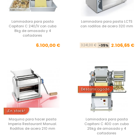
Laminadora para pasta
Laminadora para pasta LCTS
Capitani C 240/V con cuba
con rodillos de acero 320 mm
8kg de amasado y 4
cortadores
Precio
Pre
Pre
6.100,00 €
2.106,65 €
3.241,00 €
-35%
Descatalogado
¡En stock!
Maquina para hacer pasta
Laminadora para pasta
Imperia Restaurant Manual.
Capitani C 400 con cuba
Rodillos de acero 210 mm
25kg de amasado y 4
cortadores