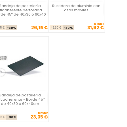
Bandeja de pastelería
Rustidera de aluminio con
Vista rápida
Vista rápida


tiadherente perforada -
asas móviles
rde 45º de 40x30 o 60x40
DESDE
26,15 €
31,92 €
Precio base
Precio
Precio base
Precio
35 €
-30%
45,60 €
-30%
Bandeja de pastelería
Vista rápida

tiadherente - Borde 45º
de 40x30 o 60x40cm
DESDE
23,35 €
Precio base
Precio
35 €
-30%