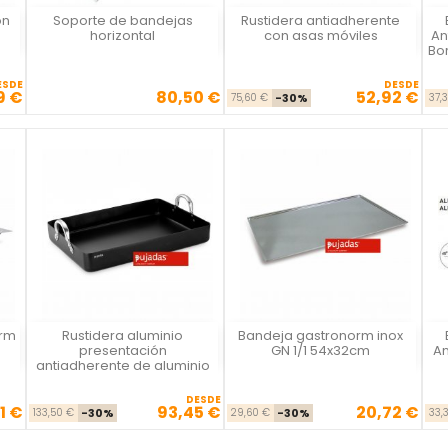
on
Soporte de bandejas
Rustidera antiadherente
Vista rápida
Vista rápida



horizontal
con asas móviles
An
Bo
ESDE
DESDE
9 €
80,50 €
52,92 €
se
io
Precio
Precio base
Precio
75,60 €
-30%
37,
orm
Rustidera aluminio
Bandeja gastronorm inox
Vista rápida
Vista rápida



presentación
GN 1/1 54x32cm
An
antiadherente de aluminio
DESDE
1 €
93,45 €
20,72 €
se
cio
Precio base
Precio
Precio base
Precio
133,50 €
-30%
29,60 €
-30%
33,