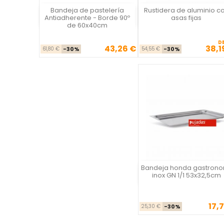
Bandeja de pastelería
Rustidera de aluminio c
Vista rápida
Vista rápida

Antiadherente - Borde 90º
asas fijas
de 60x40cm
D
43,26 €
38,1
Precio base
Precio
Precio ba
Prec
61,80 €
-30%
54,55 €
-30%
Bandeja honda gastron
Vista rápida
inox GN 1/1 53x32,5cm
17,7
Precio ba
Pre
25,30 €
-30%