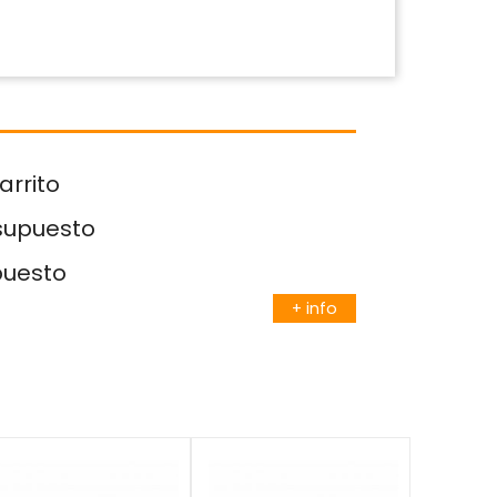
arrito
esupuesto
puesto
+ info