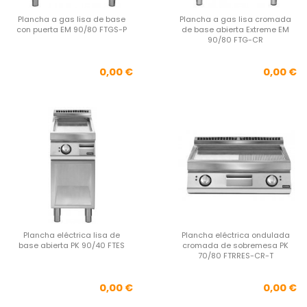
Plancha a gas lisa de base
Plancha a gas lisa cromada
con puerta EM 90/80 FTGS-P
de base abierta Extreme EM
90/80 FTG-CR
Precio
Pre
0,00 €
0,00 €
Plancha eléctrica lisa de
Plancha eléctrica ondulada
base abierta PK 90/40 FTES
cromada de sobremesa PK
70/80 FTRRES-CR-T
Precio
Pre
0,00 €
0,00 €