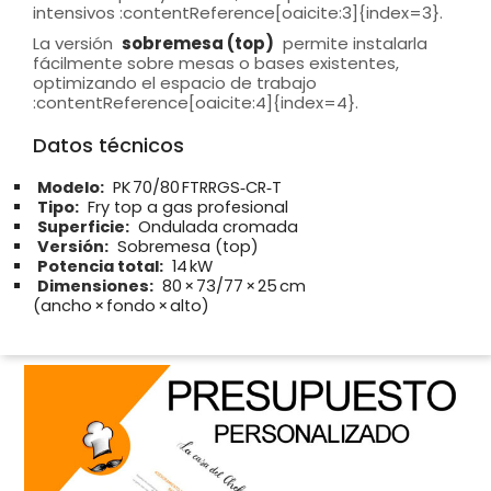
intensivos :contentReference[oaicite:3]{index=3}.
La versión
sobremesa (top)
permite instalarla
fácilmente sobre mesas o bases existentes,
optimizando el espacio de trabajo
:contentReference[oaicite:4]{index=4}.
Datos técnicos
Modelo:
PK 70/80 FTRRGS‑CR‑T
Tipo:
Fry top a gas profesional
Superficie:
Ondulada cromada
Versión:
Sobremesa (top)
Potencia total:
14 kW
Dimensiones:
80 × 73/77 × 25 cm
(ancho × fondo × alto)