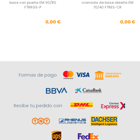
base con puerta EM 90/80
cromada de base abierta EM
FTRRGS-P
70/40 FTRES-CR
Precio
Pre
0,00 €
0,00 €
Formas de pago
Recibe tu pedido con