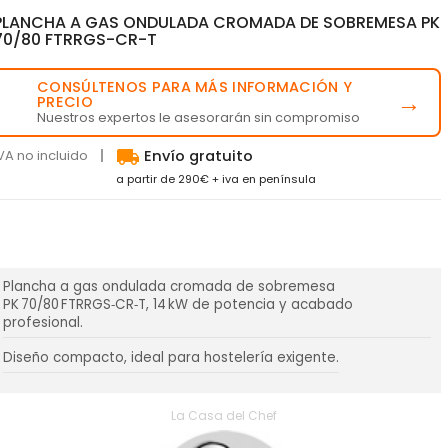
PLANCHA A GAS ONDULADA CROMADA DE SOBREMESA PK
70/80 FTRRGS-CR-T
CONSÚLTENOS PARA MÁS INFORMACIÓN Y
💬
→
PRECIO
Nuestros expertos le asesorarán sin compromiso
local_shipping
VA no incluido
Envío gratuito
a partir de 290€ + iva en península
Plancha a gas ondulada cromada de sobremesa
PK 70/80 FTRRGS‑CR‑T, 14 kW de potencia y acabado
profesional.
Diseño compacto, ideal para hostelería exigente.
La Casa del Chef