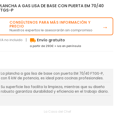
PLANCHA A GAS LISA DE BASE CON PUERTA EM 70/40
FTGS-P
CONSÚLTENOS PARA MÁS INFORMACIÓN Y
💬
→
PRECIO
Nuestros expertos le asesorarán sin compromiso
local_shipping
VA no incluido
Envío gratuito
a partir de 290€ + iva en península
La plancha a gas lisa de base con puerta EM 70/40 FTGS-P,
con 6 kW de potencia, es ideal para cocinas profesionales.
Su superficie lisa facilita la limpieza, mientras que su diseño
robusto garantiza durabilidad y eficiencia en el trabajo diario.
La Casa del Chef