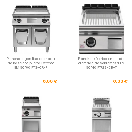
Plancha a gas lisa cromada
Plancha eléctrica ondulada
de base con puerta Extreme
cromada de sobremesa EM
EM 90/80 FTG-CR-P
90/40 FTRES-CR-T
Precio
Pre
0,00 €
0,00 €