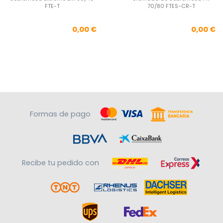
FTE-T
70/80 FTES-CR-T
Precio
Pre
0,00 €
0,00 €
Formas de pago
Recibe tu pedido con