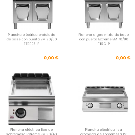
Plancha eléctrica ondulada
Plancha a gas mixta de base
de base con puerta EM 90/80
con puerta Extreme EM 70/80
FTRRES-P
FTRG-P
Precio
Pre
0,00 €
0,00 €
Plancha eléctrica lisa de
Plancha eléctrica lisa
sobremesa Extreme EM 90/40
cromada de sobremesa PK