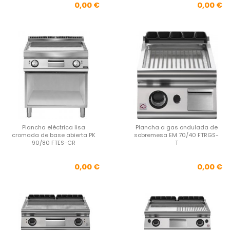
Precio
Pre
0,00 €
0,00 €
Plancha eléctrica lisa
Plancha a gas ondulada de
cromada de base abierta PK
sobremesa EM 70/40 FTRGS-
90/80 FTES-CR
T
Precio
Pre
0,00 €
0,00 €