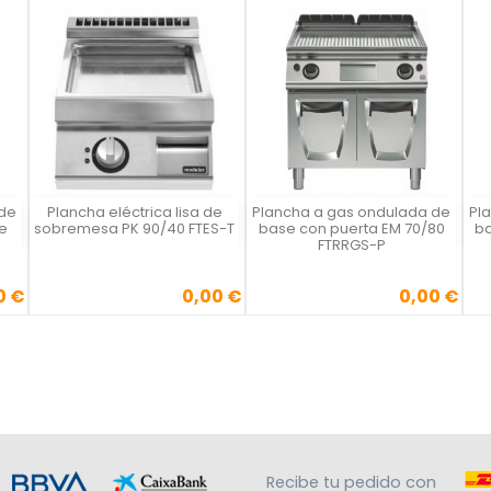
 de
Plancha eléctrica lisa de
Plancha a gas ondulada de
Pl
Vista rápida
Vista rápida



e
sobremesa PK 90/40 FTES-T
base con puerta EM 70/80
ba
FTRRGS-P
0 €
0,00 €
0,00 €
Precio
Precio
Recibe tu pedido con