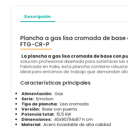
Descripción
Plancha a gas lisa cromada de base 
FTG-CR-P
La plancha a gas lisa cromada de base con p
solución profesional diseñada para satisfacer las e
Fabricada en Italia, esta plancha combina robustez,
ideal para entornos de trabajo que demandan alto 
Características principales
Alimentación:
Gas
Serie:
Emotion
Tipo de plancha:
Lisa cromada
Versión:
Base con puerta
Potencia total:
10,5 kW
Dimensiones:
40x90/94x87 h cm
Material:
Acero inoxidable de alta calidad