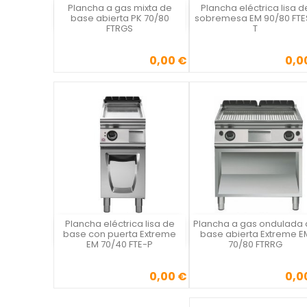
Plancha a gas mixta de
Plancha eléctrica lisa d
Vista rápida
Vista rápida

base abierta PK 70/80
sobremesa EM 90/80 FTE
FTRGS
T
0,00 €
0,0
Precio
Precio
Plancha eléctrica lisa de
Plancha a gas ondulada
Vista rápida
Vista rápida

base con puerta Extreme
base abierta Extreme E
EM 70/40 FTE-P
70/80 FTRRG
0,00 €
0,0
Precio
Precio