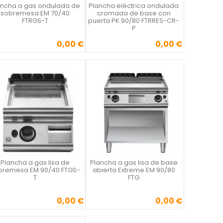
ancha a gas ondulada de
Plancha eléctrica ondulada
Vista rápida
Vista rápida


sobremesa EM 70/40
cromada de base con
FTRGS-T
puerta PK 90/80 FTRRES-CR-
P
0,00 €
0,00 €
Precio
Precio
Plancha a gas lisa de
Plancha a gas lisa de base
Vista rápida
Vista rápida


bremesa EM 90/40 FTGS-
abierta Extreme EM 90/80
T
FTG
0,00 €
0,00 €
Precio
Precio