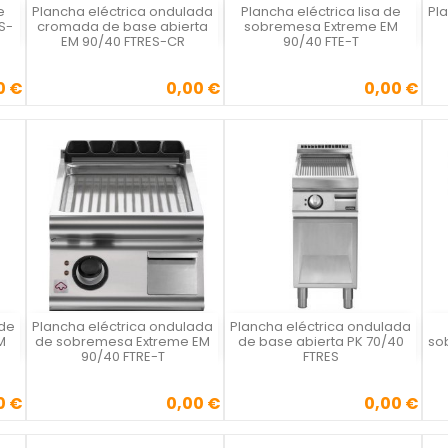
e
Plancha eléctrica ondulada
Plancha eléctrica lisa de
Pl
Vista rápida
Vista rápida



S-
cromada de base abierta
sobremesa Extreme EM
EM 90/40 FTRES-CR
90/40 FTE-T
0 €
0,00 €
0,00 €
Precio
Precio
 de
Plancha eléctrica ondulada
Plancha eléctrica ondulada
Vista rápida
Vista rápida



M
de sobremesa Extreme EM
de base abierta PK 70/40
so
90/40 FTRE-T
FTRES
0 €
0,00 €
0,00 €
Precio
Precio