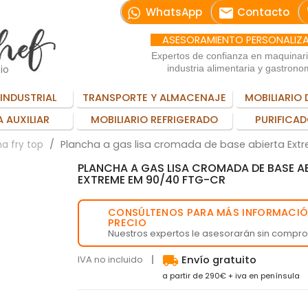
email
WhatsApp
Contacto
ASESORAMIENTO PERSONALIZ
Expertos de confianza en maquinar
io
industria alimentaria y gastrono
INDUSTRIAL
TRANSPORTE Y ALMACENAJE
MOBILIARIO 
 AUXILIAR
MOBILIARIO REFRIGERADO
PURIFICAD
Plancha a gas lisa cromada de base abierta Ex
a fry top
PLANCHA A GAS LISA CROMADA DE BASE A
EXTREME EM 90/40 FTG-CR
CONSÚLTENOS PARA MÁS INFORMACIÓ
💬
PRECIO
Nuestros expertos le asesorarán sin compr
local_shipping
IVA no incluido
Envío gratuito
a partir de 290€ + iva en península