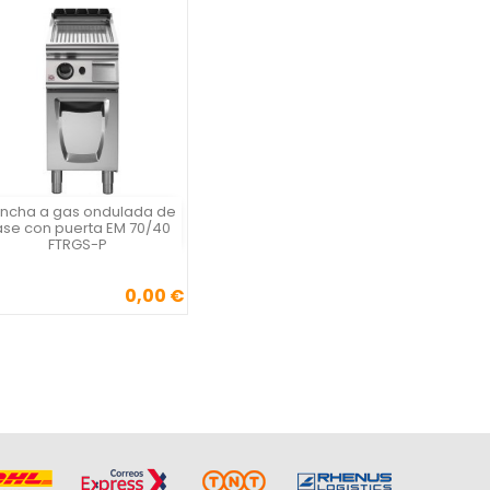
ancha a gas ondulada de
Vista rápida

se con puerta EM 70/40
FTRGS-P
0,00 €
Precio