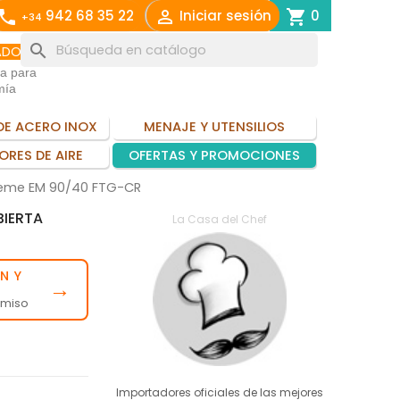
call

shopping_cart
942 68 35 22
Iniciar sesión
0
+34
search
ADO
ia para
mía
DE ACERO INOX
MENAJE Y UTENSILIOS
ORES DE AIRE
OFERTAS Y PROMOCIONES
treme EM 90/40 FTG-CR
BIERTA
La Casa del Chef
N Y
→
omiso
Importadores oficiales de las mejores