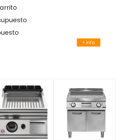
arrito
esupuesto
puesto
+ info