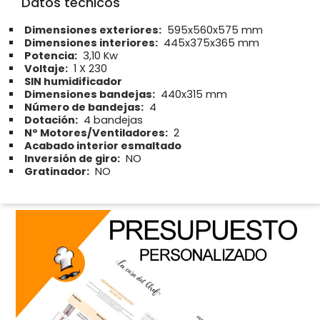
Datos técnicos
Dimensiones exteriores:
595x560x575 mm
Dimensiones interiores:
445x375x365 mm
Potencia:
3,10 Kw
Voltaje:
1 X 230
SIN humidificador
Dimensiones bandejas:
440x315 mm
Número de bandejas:
4
Dotación:
4 bandejas
Nº Motores/Ventiladores:
2
Acabado interior esmaltado
Inversión de giro:
NO
Gratinador:
NO