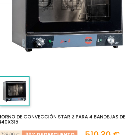
HORNO DE CONVECCIÓN STAR 2 PARA 4 BANDEJAS DE
440X315
510,30 €
30% DE DESCUENTO
729,00 €