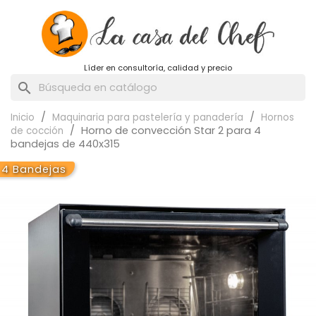
Líder en consultoría, calidad y precio
search
Inicio
Maquinaria para pastelería y panadería
Hornos
Horno de convección Star 2 para 4
de cocción
bandejas de 440x315
4 Bandejas