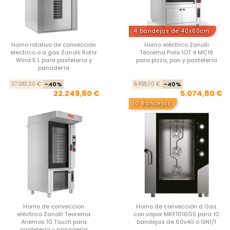
4 bandejas de 40x60cm
Horno rotativo de conveccion
Horno eléctrico Zanolli
electrico o a gas Zanolli Rotor
Teorema Polis IOT 4 MC18
Wind 5 L para pastelería y
para pizza, pan y pastelería
panadería
Precio base
Precio
Pre
Pre
37.083,00 €
-40%
8.458,00 €
-40%
22.249,80 €
5.074,80 €
10 Bandejas
Horno de conveccion
Horno de convección a Gas
eléctrico Zanolli Teorema
con vapor MKF1016GS para 10
Anemos 10 Touch para
bandejas de 60x40 o GN1/1
pastelería y panadería