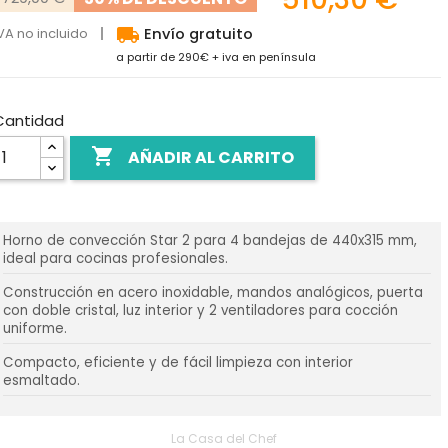
local_shipping
VA no incluido
Envío gratuito
a partir de 290€ + iva en península
Cantidad

AÑADIR AL CARRITO
Horno de convección Star 2 para 4 bandejas de 440x315 mm,
ideal para cocinas profesionales.
Construcción en acero inoxidable, mandos analógicos, puerta
con doble cristal, luz interior y 2 ventiladores para cocción
uniforme.
Compacto, eficiente y de fácil limpieza con interior
esmaltado.
La Casa del Chef