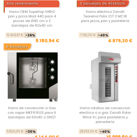
Alto rendimiento
3 bandejas de 40x60cm
Premium
Horno OEM Supertop VARIO
Horno eléctrico Zanolli
pan y pizza Mod 440 para 4
Teorema Polis IOT 3 MC18
pizzas de Ø40 cm o 2
para pizza, pan y pastelería
bandejas de 60x40 cm
Precio base
Precio
Pre
Pre
12.406,67 €
-26%
7.792,00 €
-40%
9.180,94 €
4.675,20 €
6 Bandejas
Horno de convección a Gas
Horno rotativo de conveccion
con vapor MKF616GS para 6
electrico o a gas Zanolli Rotor
bandejas de 60x40 o GN1/1
Wind 4 L para pastelería y
panadería
Precio base
Precio
Pre
Pre
5.920,00 €
-30%
28.333,00 €
-40%