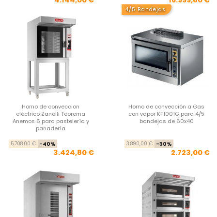
4.144,00 €
16.999,80 €
4/5 Bandejas
Horno de conveccion
Horno de convección a Gas
eléctrico Zanolli Teorema
con vapor KF1001G para 4/5
Anemos 6 para pastelería y
bandejas de 60x40
panadería
Precio base
Precio
Pre
Pre
5.708,00 €
-40%
3.890,00 €
-30%
3.424,80 €
2.723,00 €