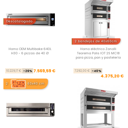
Descatalogado
2 bandejas de 40x60cm
Horno OEM Multibake 640L
Horno eléctrico Zanolli
H30 - 6 pizzas de 40 Ø
Teorema Polis IOT 2S MC18
para pizza, pan y pastelería
Precio base
Precio
Pre
Pre
7.569,59 €
10.229,17 €
-26%
7.292,00 €
-40%
4.375,20 €
2
60x40 cm