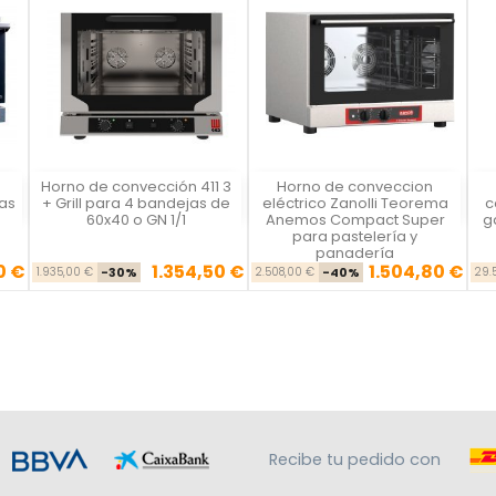
Horno de convección 411 3
Horno de conveccion
Vista rápida
Vista rápida



as
+ Grill para 4 bandejas de
eléctrico Zanolli Teorema
c
60x40 o GN 1/1
Anemos Compact Super
g
para pastelería y
panadería
0 €
1.354,50 €
1.504,80 €
se
cio
Precio base
Precio
Precio base
Precio
1.935,00 €
-30%
2.508,00 €
-40%
29.
Recibe tu pedido con