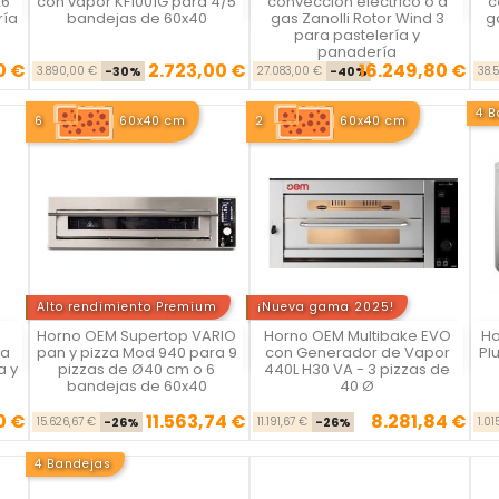
26
con vapor KF1001G para 4/5
conveccion electrico o a
c
ría
bandejas de 60x40
gas Zanolli Rotor Wind 3
g
para pastelería y
panadería
0 €
2.723,00 €
16.249,80 €
se
cio
Precio base
Precio
Precio base
Precio
3.890,00 €
-30%
27.083,00 €
-40%
38.
4 B
6
60x40 cm
2
60x40 cm
Alto rendimiento Premium
¡Nueva gama 2025!
Horno OEM Supertop VARIO
Horno OEM Multibake EVO
Ho
Vista rápida
Vista rápida



ma
pan y pizza Mod 940 para 9
con Generador de Vapor
Pl
a y
pizzas de Ø40 cm o 6
440L H30 VA - 3 pizzas de
bandejas de 60x40
40 Ø
0 €
11.563,74 €
8.281,84 €
se
cio
Precio base
Precio
Precio base
Precio
15.626,67 €
-26%
11.191,67 €
-26%
1.0
4 Bandejas