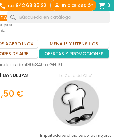
call

shopping_cart
942 68 35 22
Iniciar sesión
0
+34
search
ADO
ia para
mía
DE ACERO INOX
MENAJE Y UTENSILIOS
ORES DE AIRE
OFERTAS Y PROMOCIONES
andejas de 480x340 o GN 1/1
4 BANDEJAS
La Casa del Chef
1,50 €
Importadores oficiales de las mejores