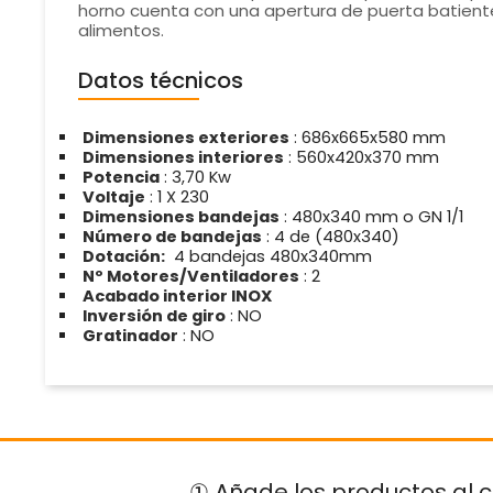
horno cuenta con una apertura de puerta batiente,
alimentos.
Datos técnicos
Dimensiones exteriores
: 686x665x580 mm
Dimensiones interiores
: 560x420x370 mm
Potencia
: 3,70 Kw
Voltaje
: 1 X 230
Dimensiones bandejas
: 480x340 mm o GN 1/1
Número de bandejas
: 4 de (480x340)
Dotación:
4 bandejas 480x340mm
Nº Motores/Ventiladores
: 2
Acabado interior INOX
Inversión de giro
: NO
Gratinador
: NO
① Añade los productos al c