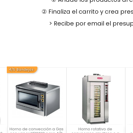
② Finaliza el carrito y crea pr
> Recibe por email el presu
4/5 Bandejas
Horno de convección a Gas
Horno rotativo de
Vista rápida
Vista rápida


