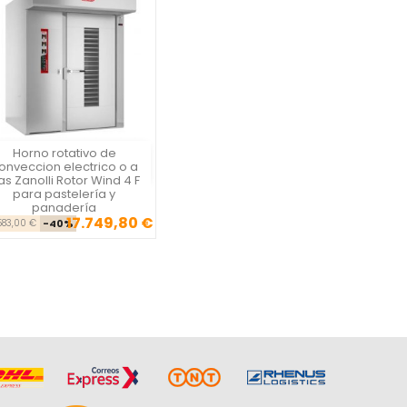
Horno rotativo de
Vista rápida

onveccion electrico o a
as Zanolli Rotor Wind 4 F
para pastelería y
panadería
17.749,80 €
Precio base
Precio
583,00 €
-40%