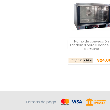
Horno de convección
Vista rápida
Tandem 3 para 3 bandej
de 60x40
924,0
Precio ba
Pre
1.320,00 €
-30%
Formas de pago