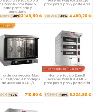
onveccion electrico o a
Teorema Polis IOT 2 MC26
as Zanolli Rotor Wind 5 F
para pizza, pan y pastelería
para pastelería y
panadería
23.149,80 €
4.450,20 €
Precio base
Precio
Precio base
Precio
583,00 €
-40%
7.417,00 €
-40%
andejas
4 bandejas de 40x60cm
rno de convección Maxi
Horno eléctrico Zanolli
Vista rápida
Vista rápida


us + Grill para 4 bandejas
Teorema Polis IOT 4 MC26
de 480x340 o GN 1/1
para pizza, pan y pastelería
710,50 €
5.224,80 €
Precio base
Precio
Precio base
Precio
15,00 €
-30%
8.708,00 €
-40%