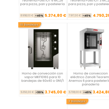
Teorema Polis IOT 6 MC26
Teorema Polis IOT 3 MC
para pizza, pan y pastelería
para pizza, pan y pastele
5.374,80 €
4.750,2
Precio base
Precio
Precio ba
Pre
8.958,00 €
-40%
7.917,00 €
-40%
10 Bandejas
Horno de convección con
Horno de conveccion
Vista rápida
Vista rápida

vapor MKF1016S para 10
eléctrico Zanolli Teore
bandejas de 60x40 o GN1/1
Anemos 6 para pastelerí
panadería
3.745,00 €
3.424,8
Precio base
Precio
Precio ba
Pre
5.350,00 €
-30%
5.708,00 €
-40%
3 Bandejas