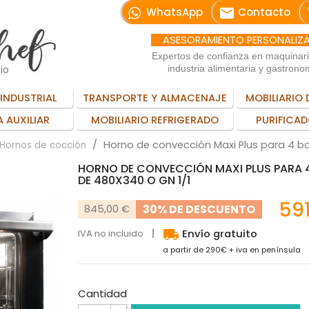
email
WhatsApp
Contacto
ASESORAMIENTO PERSONALIZ
Expertos de confianza en maquinar
io
industria alimentaria y gastrono
INDUSTRIAL
TRANSPORTE Y ALMACENAJE
MOBILIARIO 
 AUXILIAR
MOBILIARIO REFRIGERADO
PURIFICAD
Horno de convección Maxi Plus para 4 b
Hornos de cocción
HORNO DE CONVECCIÓN MAXI PLUS PARA 
DE 480X340 O GN 1/1
59
30% DE DESCUENTO
845,00 €
local_shipping
IVA no incluido
Envío gratuito
a partir de 290€ + iva en península
Cantidad