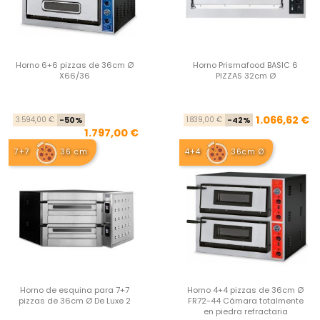
Horno 6+6 pizzas de 36cm Ø
Horno Prismafood BASIC 6
X66/36
PIZZAS 32cm Ø
Precio base
Precio
Pre
Pre
1.066,62 €
3.594,00 €
-50%
1.839,00 €
-42%
1.797,00 €
7+7
36 cm
4+4
36cm Ø
Horno de esquina para 7+7
Horno 4+4 pizzas de 36cm Ø
pizzas de 36cm Ø De Luxe 2
FR72-44 Cámara totalmente
en piedra refractaria