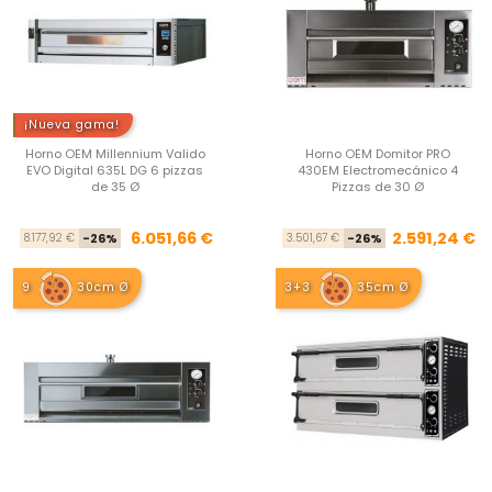
¡Nueva gama!
Horno OEM Millennium Valido
Horno OEM Domitor PRO
EVO Digital 635L DG 6 pizzas
430EM Electromecánico 4
de 35 Ø
Pizzas de 30 Ø
Precio base
Precio
Pre
Pre
6.051,66 €
2.591,24 €
8.177,92 €
-26%
3.501,67 €
-26%
9
30cm Ø
3+3
35cm Ø