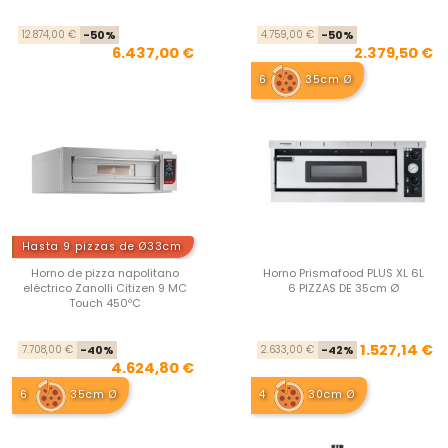
Precio base
Precio
Pre
Pre
12.874,00 €
-50%
4.759,00 €
-50%
6.437,00 €
2.379,50 €
6
35cm Ø
Hasta 9 pizzas de Ø33cm
Horno de pizza napolitano
Horno Prismafood PLUS XL 6L
eléctrico Zanolli Citizen 9 MC
6 PIZZAS DE 35cm Ø
Touch 450ºC
Precio base
Precio
Pre
Pre
1.527,14 €
7.708,00 €
-40%
2.633,00 €
-42%
4.624,80 €
6
35cm Ø
4
30cm Ø