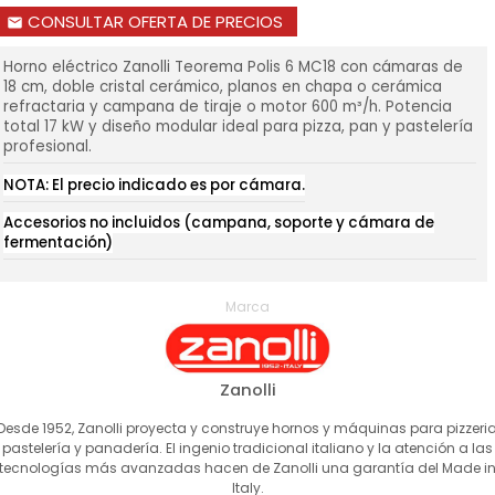
CONSULTAR OFERTA DE PRECIOS
email
Horno eléctrico Zanolli Teorema Polis 6 MC18 con cámaras de
18 cm, doble cristal cerámico, planos en chapa o cerámica
refractaria y campana de tiraje o motor 600 m³/h. Potencia
total 17 kW y diseño modular ideal para pizza, pan y pastelería
profesional.
NOTA: El precio indicado es por cámara.
Accesorios no incluidos (campana, soporte y cámara de
fermentación)
Marca
Zanolli
Desde 1952, Zanolli proyecta y construye hornos y máquinas para pizzeria
pastelería y panadería. El ingenio tradicional italiano y la atención a las
tecnologías más avanzadas hacen de Zanolli una garantía del Made i
Italy.