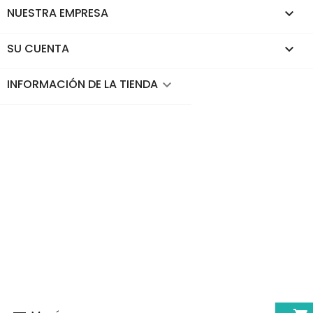
NUESTRA EMPRESA

SU CUENTA

INFORMACIÓN DE LA TIENDA
keyboard_arrow_down