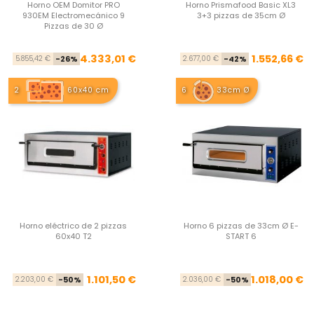
Horno OEM Domitor PRO
Horno Prismafood Basic XL3
930EM Electromecánico 9
3+3 pizzas de 35cm Ø
Pizzas de 30 Ø
Precio base
Precio
Pre
Pre
4.333,01 €
1.552,66 €
5.855,42 €
-26%
2.677,00 €
-42%
2
60x40 cm
6
33cm Ø
Horno eléctrico de 2 pizzas
Horno 6 pizzas de 33cm Ø E-
60x40 T2
START 6
Precio base
Precio
Pre
Pre
1.101,50 €
1.018,00 €
2.203,00 €
-50%
2.036,00 €
-50%