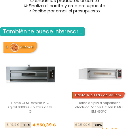
① Añade los productos al carrito
② Finaliza el carrito y crea presupuesto
> Recibe por email el presupuesto
También te puede interesar...
9
30cm Ø
Hasta 6 pizzas de Ø33cm
Horno OEM Domitor PRO
Horno de pizza napolitano
Digital 930DG 9 pizzas de 30
eléctrico Zanolli Citizen 6 MC
Ø
EM 450ºC
Precio base
Precio
Pre
Pre
4.550,39 €
6.149,17 €
-26%
6.083,00 €
-40%