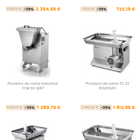
Precio base
Precio
Pre
Pre
3.354,65 €
722,15 €
5.161,00 €
-35%
1.111,00 €
-35%
Picadora de carne industrial
Picadora de carne TC 32
TCM 30 VERT
POLIFEMO
Precio base
Precio
Pre
Pre
7.289,75 €
1.912,95 €
11.215,00 €
-35%
2.943,00 €
-35%