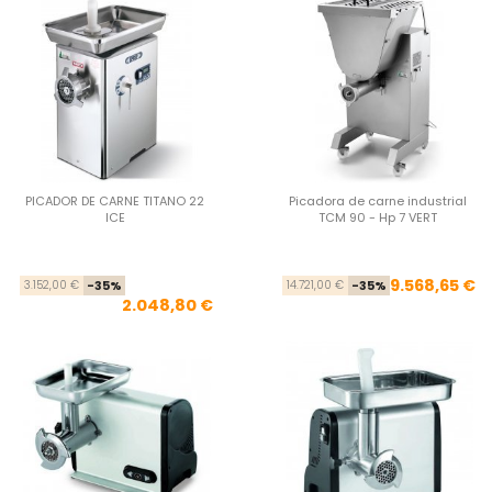
PICADOR DE CARNE TITANO 22
Picadora de carne industrial
ICE
TCM 90 - Hp 7 VERT
Precio base
Precio
Pre
Pre
9.568,65 €
3.152,00 €
-35%
14.721,00 €
-35%
2.048,80 €