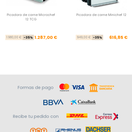
Picadora de carne Microchef
Picadora de carne Minichef 12
12 TCG
Precio base
Precio
Pre
Pre
1.287,00 €
616,85 €
1.980,00 €
-35%
949,00 €
-35%
Formas de pago
Recibe tu pedido con