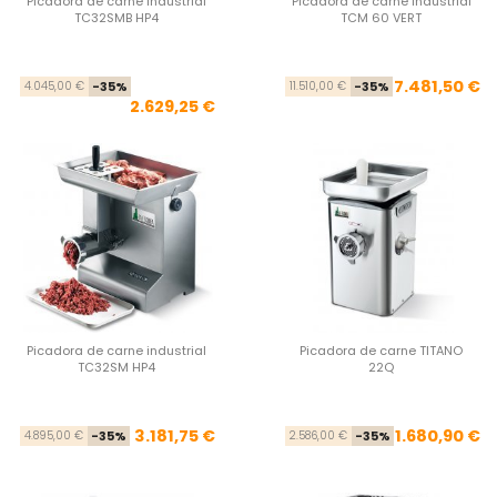
Picadora de carne industrial
Picadora de carne industrial
TC32SMB HP4
TCM 60 VERT
Precio base
Precio
Pre
Pre
7.481,50 €
4.045,00 €
-35%
11.510,00 €
-35%
2.629,25 €
Picadora de carne industrial
Picadora de carne TITANO
TC32SM HP4
22Q
Precio base
Precio
Pre
Pre
3.181,75 €
1.680,90 €
4.895,00 €
-35%
2.586,00 €
-35%