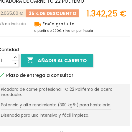
PICADORA DE CARNE TC 22 POLIFEMO
1.342,25 €
35% DE DESCUENTO
2.065,00 €
local_shipping
VA no incluido
Envío gratuito
a partir de 290€ + iva en península
Cantidad

AÑADIR AL CARRITO

Plazo de entrega a consultar
Picadora de carne profesional TC 22 Polifemo de acero
inoxidable.
Potencia y alto rendimiento (300 kg/h) para hostelería.
Diseñada para uso intensivo y fácil limpieza.