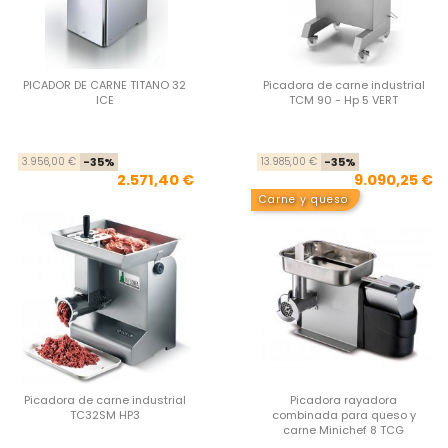
PICADOR DE CARNE TITANO 32
Picadora de carne industrial
ICE
TCM 90 - Hp 5 VERT
Precio base
Precio
Pre
Pre
3.956,00 €
-35%
13.985,00 €
-35%
2.571,40 €
9.090,25 €
Carne y queso
Picadora de carne industrial
Picadora rayadora
TC32SM HP3
combinada para queso y
carne Minichef 8 TCG