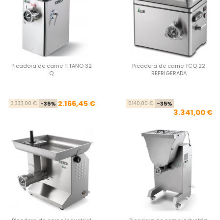
Picadora de carne TITANO 32
Picadora de carne TCQ 22
Q
REFRIGERADA
Precio base
Precio
Pre
Pre
2.166,45 €
3.333,00 €
-35%
5.140,00 €
-35%
3.341,00 €